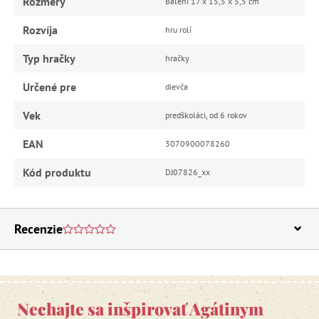
Rozmery
Balení 17 x 15,5 x 5,5 cm
Rozvíja
hru rolí
Typ hračky
hračky
Určené pre
dievča
Vek
predškoláci, od 6 rokov
EAN
3070900078260
Kód produktu
DJ07826_xx
Recenzie
Nechajte sa inšpirovať Agátinym