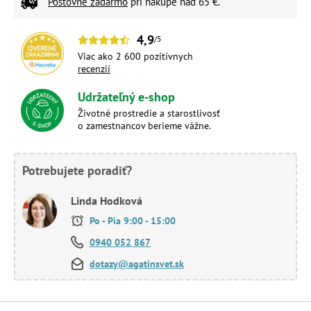
Poštovné zadarmo
pri nákupe nad 65 €.
4,9
/5
Viac ako 2 600 pozitívnych
recenzií
Udržateľný e-shop
Životné prostredie a starostlivosť
o zamestnancov berieme vážne.
Potrebujete poradiť?
Linda Hodková
Po - Pia 9:00 - 15:00
0940 052 867
dotazy@agatinsvet.sk