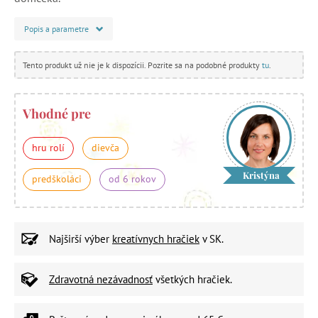
Popis a parametre
Tento produkt už nie je k dispozícii. Pozrite sa na podobné produkty
tu
.
Vhodné pre
hru rolí
dievča
Kristýna
predškoláci
od 6 rokov
Najširší výber
kreatívnych hračiek
v SK.
Zdravotná nezávadnosť
všetkých hračiek.