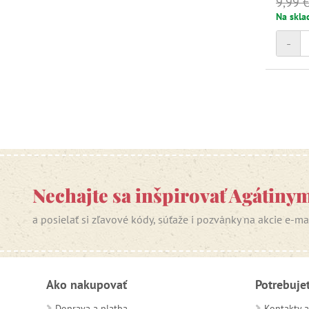
9,99 
Na skla
-
Nechajte sa inšpirovať Agátiny
a posielať si zľavové kódy, súťaže i pozvánky na akcie e-m
Ako nakupovať
Potrebuje
Doprava a platba
Kontakty a