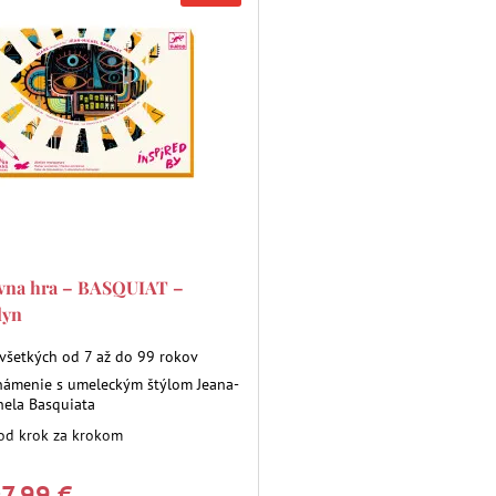
ívna hra – BASQUIAT –
lyn
 všetkých od 7 až do 99 rokov
námenie s umeleckým štýlom Jeana-
hela Basquiata
od krok za krokom
7,99 €