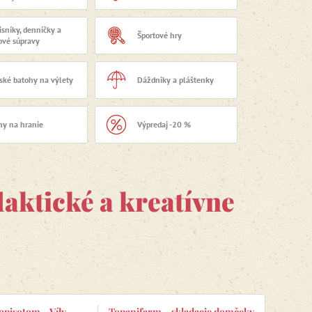
isníky, denníčky a
Športové hry
tové súpravy
ské batohy na výlety
Dáždniky a pláštenky
ny na hranie
Výpredaj -20 %
daktické a kreatívne
opisotom – Víly
Topanifarm – skladacie domčeky