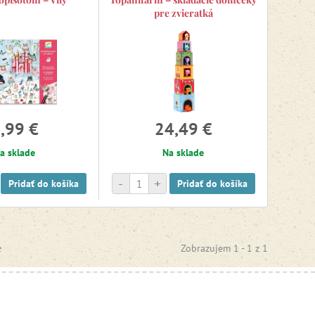
pre zvieratká
,99 €
24,49 €
a sklade
Na sklade
-
+
Pridať do košíka
Pridať do košíka
e
Zobrazujem 1 -
1
z
1