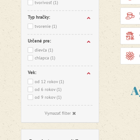
tvorivosť
(1)
Agátin s
do Česke
Typ hračky:
najširšiu
vyberie n
tvorenie
(1)
Určené pre:
dievča
(1)
chlapca
(1)
Vek:
od 12 rokov
(1)
A
od 6 rokov
(1)
od 9 rokov
(1)
Vymazať filter