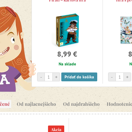
8,99 €
8
Na sklade
N
-
+
-
+
Pridať do košíka
čené
Od najlacnejšieho
Od najdrahšieho
Hodnoteni
Akcia