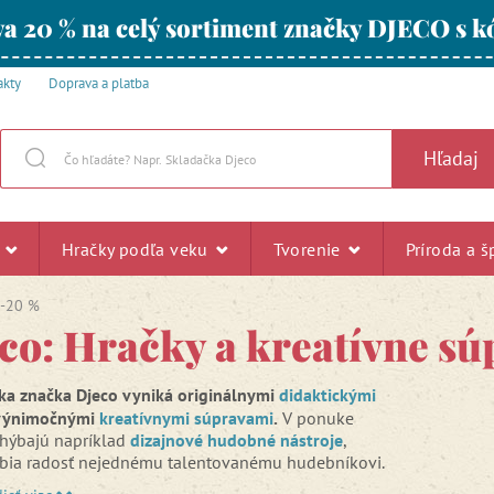
a 20 % na celý sortiment značky DJECO s
akty
Doprava a platba
Hľadaj
u
Hračky podľa veku
Tvorenie
Príroda a š
 -20 %
co: Hračky a kreatívne sú
ka
značka Djeco vyniká originálnymi
didaktickými
výnimočnými
kreatívnymi súpravami
.
V ponuke
chýbajú napríklad
dizajnové hudobné nástroje
,
obia radosť nejednému talentovanému hudebníkovi.