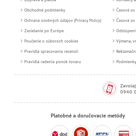
Obchodné podmienky
Časová os 
Ochrana osobných údajov (Privacy Policy)
Časová os 
Zasielanie po Európe
Odstúpeni
Poučenie o súboroch cookies
Výmena, vr
Pravidlá spracovania recenzií
Reklamačn
Pravidlá radenia ponúk tovaru
Podmienky a
Zavolaj
0940 
Platobné a doručovacie metódy