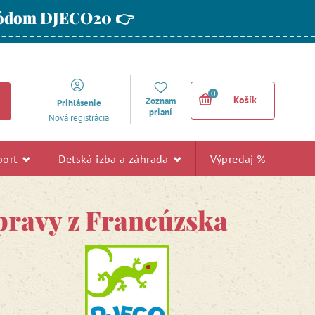
 kódom DJECO20 👉
0
Košík
Zoznam
Prihlásenie
prianí
Nová registrácia
port
Detská izba a záhrada
Výpredaj %
pravy z Francúzska