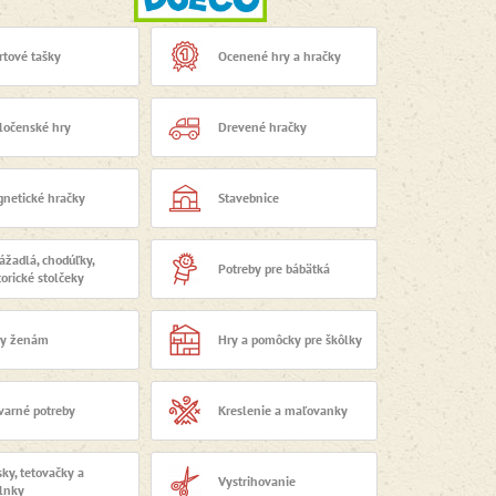
rtové tašky
Ocenené hry a hračky
ločenské hry
Drevené hračky
netické hračky
Stavebnice
ážadlá, chodúľky,
Potreby pre bábätká
orické stolčeky
y ženám
Hry a pomôcky pre škôlky
varné potreby
Kreslenie a maľovanky
ky, tetovačky a
Vystrihovanie
lnky