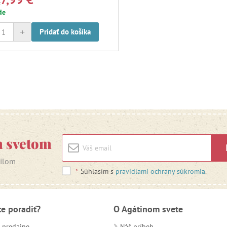
€
de
+
Pridať do košíka
m svetom
ailom
*
Súhlasím s
pravidlami ochrany súkromia
.
te poradiť?
O Agátinom svete
 predajne
Náš príbeh