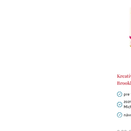
Kreat
Brook
pre
zoz
Mic
náv