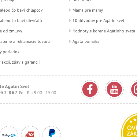
alebo čo baví chlapcov
Mama pre mamy
alebo čo baví dievčatá
10 dôvodov pre Agátin svet
e od zmluvy
Hodnoty a korene Agátinho sveta
átenie a reklamácie tovaru
Agáta pomáha
ý poriadok
kcií, zliav a garancií
te Agátin Svet
052 867
Po - Pia 9:00 - 15:00