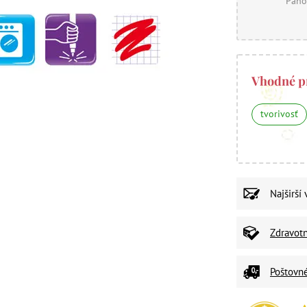
Panó
Vhodné p
tvorivosť
Najširší
Zdravot
Poštovn