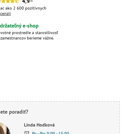
4,9
/5
iac ako 2 600 pozitívnych
ecenzií
držateľný e-shop
ivotné prostredie a starostlivosť
 zamestnancov berieme vážne.
ete poradiť?
Linda Hodková
Po - Pia 9:00 - 15:00