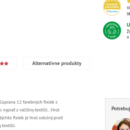
V
r
U
Ž
o
Alternatívne produkty
Súprava 12 farebných fixiek s
Potrebuj
prať z väčšiny textílií. . Hrot
týchto fixiek je hrot odolný proti
textílií.