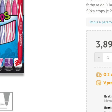
farby sa dajú ľa
Šírka stopy je 
Popis a param
3,89
-
O 2 
V pr
Brati
Meto
Brati