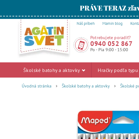
PRÁVE TERAZ zľav
Náš príbeh
Mamin blog
Kont
Potrebujete poradiť?
0940 052 867
Po - Pia 9:00 - 15:00
Školské batohy a aktovky
Hračky podľa typ
Úvodná stránka
Školské batohy a aktovky
Školské p