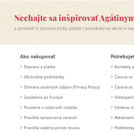
Nechajte sa inšpirovať Agátiny
a posielať si zľavové kódy, súťaže i pozvánky na akcie e-m
Ako nakupovať
Potrebuje
Doprava a platba
Kontakty a
Obchodné podmienky
Časová os 
Ochrana osobných údajov (Privacy Policy)
Časová os 
Zasielanie po Európe
Odstúpeni
Poučenie o súboroch cookies
Výmena, vr
Pravidlá spracovania recenzií
Reklamačn
Pravidlá radenia ponúk tovaru
Podmienky a