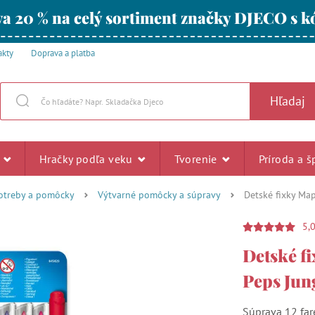
a 20 % na celý sortiment značky DJECO s
akty
Doprava a platba
Hľadaj
u
Hračky podľa veku
Tvorenie
Príroda a š
otreby a pomôcky
Výtvarné pomôcky a súpravy
Detské fixky Map
5,
Detské f
Peps Jung
Súprava 12 far