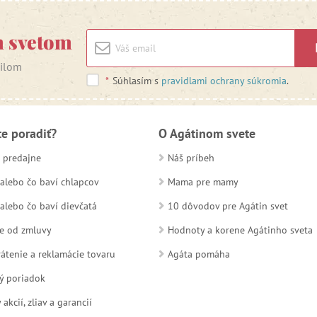
m svetom
ailom
*
Súhlasím s
pravidlami ochrany súkromia
.
te poradiť?
O Agátinom svete
 predajne
Náš príbeh
alebo čo baví chlapcov
Mama pre mamy
alebo čo baví dievčatá
10 dôvodov pre Agátin svet
e od zmluvy
Hodnoty a korene Agátinho sveta
átenie a reklamácie tovaru
Agáta pomáha
ý poriadok
kcií, zliav a garancií