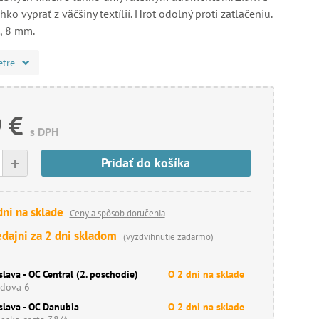
hko vyprať z väčšiny textílií. Hrot odolný proti zatlačeniu.
2, 8 mm.
etre
 €
s DPH
+
Pridať do košíka
dni na sklade
Ceny a spôsob doručenia
edajni za 2 dni skladom
(vyzdvihnutie zadarmo)
slava - OC Central (2. poschodie)
O 2 dni na sklade
dova 6
slava - OC Danubia
O 2 dni na sklade