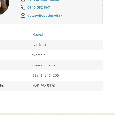
0940 052 867
dotazy@agatinsvet.sk
Maped
tvorivosť
tvorenie
e
dievča, chlapca
3154148454205
ktu
MAP_9845420