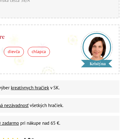
nska cesta 38/A
re
dievča
chlapca
Kristýna
 výber
kreatívnych hračiek
v SK.
ná nezávadnosť
všetkých hračiek.
é zadarmo
pri nákupe nad 65 €.