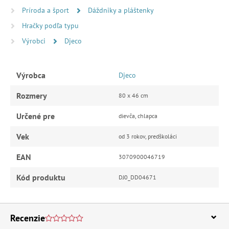
Príroda a šport
Dáždniky a pláštenky
Hračky podľa typu
Výrobci
Djeco
Výrobca
Djeco
Rozmery
80 x 46 cm
Určené pre
dievča, chlapca
Vek
od 3 rokov, predškoláci
EAN
3070900046719
Kód produktu
DJ0_DD04671
Recenzie