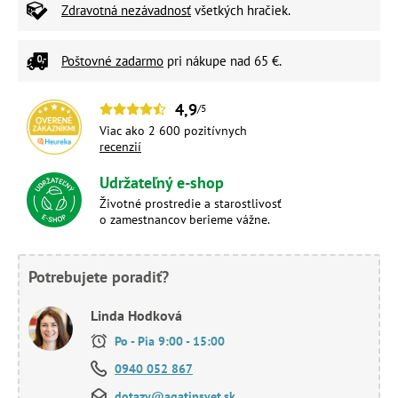
Zdravotná nezávadnosť
všetkých hračiek.
Poštovné zadarmo
pri nákupe nad 65 €.
4,9
/5
Viac ako 2 600 pozitívnych
recenzií
Udržateľný e-shop
Životné prostredie a starostlivosť
o zamestnancov berieme vážne.
Potrebujete poradiť?
Linda Hodková
Po - Pia 9:00 - 15:00
0940 052 867
dotazy@agatinsvet.sk