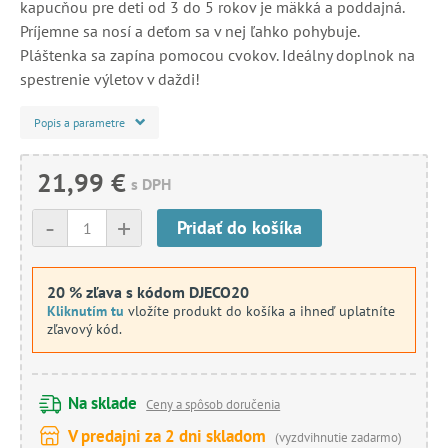
kapucňou pre deti od 3 do 5 rokov je mäkká a poddajná.
Príjemne sa nosí a deťom sa v nej ľahko pohybuje.
Pláštenka sa zapína pomocou cvokov. Ideálny doplnok na
spestrenie výletov v daždi!
Popis a parametre
21,99 €
s DPH
-
+
Pridať do košíka
20 % zľava s kódom DJECO20
Kliknutím tu
vložíte produkt do košíka a ihneď uplatníte
zľavový kód.
Na sklade
Ceny a spôsob doručenia
V predajni za 2 dni skladom
(vyzdvihnutie zadarmo)