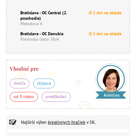
Bratislava - OC Central (2.
O 2 dni na sklade
poschodie)
Metodova 6
Bratislava - OC Danubia
O 2 dni na sklade
Panónska cesta 38/A
Vhodné pre
dievča
chlapca
Kristýna
od 3 rokov
predškoláci
Najširší výber
kreatívnych hračiek
v SK.