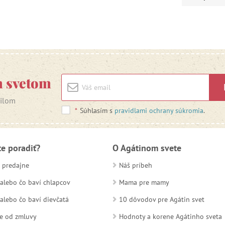
m svetom
ailom
*
Súhlasím s
pravidlami ochrany súkromia
.
te poradiť?
O Agátinom svete
 predajne
Náš príbeh
alebo čo baví chlapcov
Mama pre mamy
alebo čo baví dievčatá
10 dôvodov pre Agátin svet
e od zmluvy
Hodnoty a korene Agátinho sveta