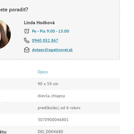
ete poradiť?
Linda Hodková
Po - Pia 9:00 - 15:00
0940 052 867
dotazy@agatinsvet.sk
Djeco
90 x 59 cm
e
dievča, chlapca
predškoláci, od 6 rokov
3070900046801
ktu
DJ0_DD04680