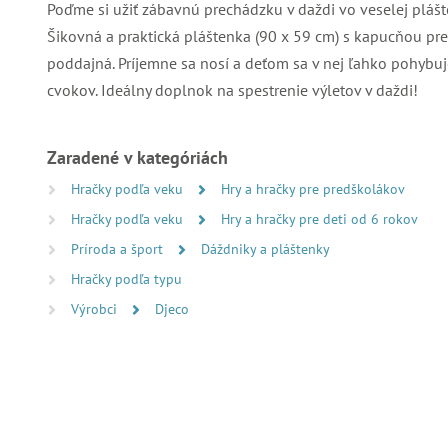
Poďme si užiť zábavnú prechádzku v daždi vo veselej plášte
Šikovná a praktická pláštenka (90 x 59 cm) s kapucňou pre
poddajná. Príjemne sa nosí a deťom sa v nej ľahko pohybu
cvokov. Ideálny doplnok na spestrenie výletov v daždi!
Zaradené v kategóriách
Hračky podľa veku
Hry a hračky pre predškolákov
Hračky podľa veku
Hry a hračky pre deti od 6 rokov
Príroda a šport
Dáždniky a pláštenky
Hračky podľa typu
Výrobci
Djeco