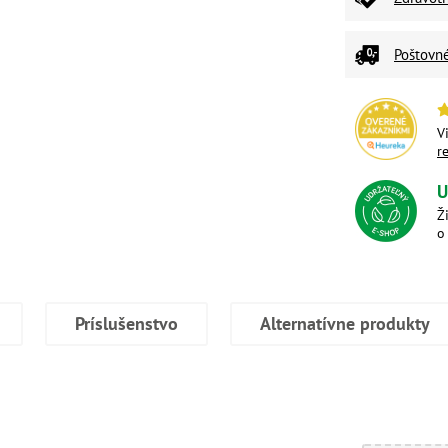
Poštovn
V
r
U
Ž
o
Príslušenstvo
Alternatívne produkty