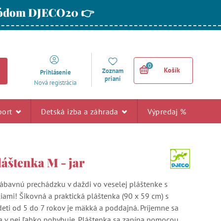
 kódom DJECO20 👉
0
Košík
Zoznam
Prihlásenie
prianí
Nová registrácia
port
Detská izba a záhrada
Výpredaj %
láštenka M - jar
zábavnú prechádzku v daždi vo veselej pláštenke s
ciami! Šikovná a praktická pláštenka (90 x 59 cm) s
eti od 5 do 7 rokov je mäkká a poddajná. Príjemne sa
a v nej ľahko pohybuje. Pláštenka sa zapína pomocou