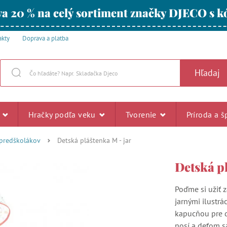
a 20 % na celý sortiment značky DJECO s
akty
Doprava a platba
Hľadaj
u
Hračky podľa veku
Tvorenie
Príroda a š
 predškolákov
Detská pláštenka M - jar
Detská p
Poďme si užiť 
jarnými ilustrá
kapucňou pre d
nosí a deťom s