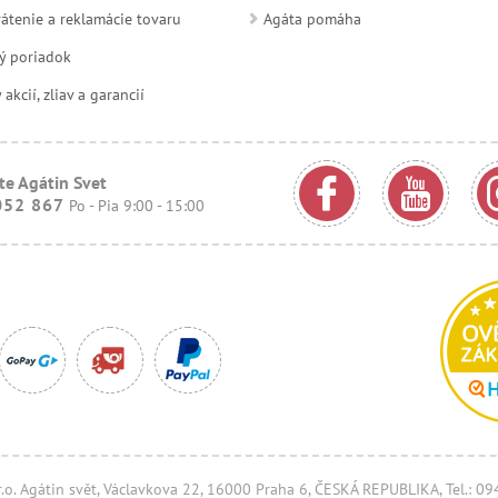
átenie a reklamácie tovaru
Agáta pomáha
ý poriadok
kcií, zliav a garancií
te Agátin Svet
052 867
Po - Pia 9:00 - 15:00
.r.o. Agátin svět, Václavkova 22, 16000 Praha 6, ČESKÁ REPUBLIKA, Tel.: 0