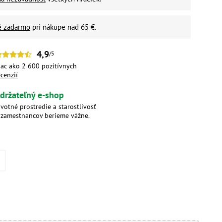
é zadarmo
pri nákupe nad 65 €.
4,9
/5
iac ako 2 600 pozitívnych
ecenzií
držateľný e-shop
ivotné prostredie a starostlivosť
 zamestnancov berieme vážne.