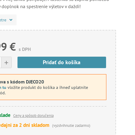
y doplnok na spestrenie výletov v daždi!
etre
99 €
s DPH
+
Pridať do košíka
ava s kódom DJECO20
m tu
vložíte produkt do košíka a ihneď uplatníte
kód.
klade
Ceny a spôsob doručenia
edajni za 2 dni skladom
(vyzdvihnutie zadarmo)