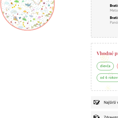
Brati
Meto
Brati
Panó
Vhodné p
dievča
od 6 rokov
Najširší
Zdravot