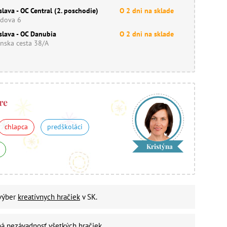
slava - OC Central (2. poschodie)
O 2 dni na sklade
dova 6
slava - OC Danubia
O 2 dni na sklade
nska cesta 38/A
re
chlapca
predškoláci
Kristýna
 výber
kreatívnych hračiek
v SK.
ná nezávadnosť
všetkých hračiek.