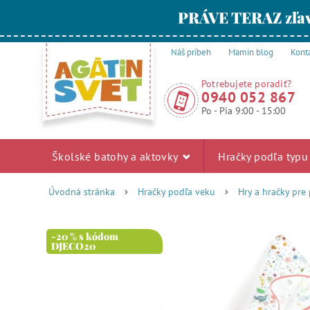
PRÁVE TERAZ zľav
Náš príbeh
Mamin blog
Kont
Potrebujete poradiť?
0940 052 867
Po - Pia 9:00 - 15:00
Školské batohy a aktovky
Hračky podľa typ
Úvodná stránka
Hračky podľa veku
Hry a hračky pre
-20 % s kódom
DJECO20