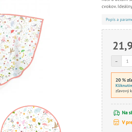
cvokov. Ideáln
Popis a param
21,
-
20 % zľ
Kliknutí
zľavový 
Na s
V pr