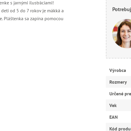
nke s jarnými ilustráciami!
Potrebuj
 deti od 5 do 7 rokov je mäkká a
je. Pláštenka sa zapína pomocou
Výrobca
Rozmery
Určené pr
Vek
EAN
Kód produ