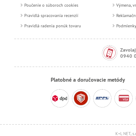
Poučenie o súboroch cookies
Výmena, vr
Pravidlá spracovania recenzií
Reklamačn
Pravidlá radenia ponúk tovaru
Podmienky a
Zavolaj
0940 
Platobné a doručovacie metódy
K+L NET, s