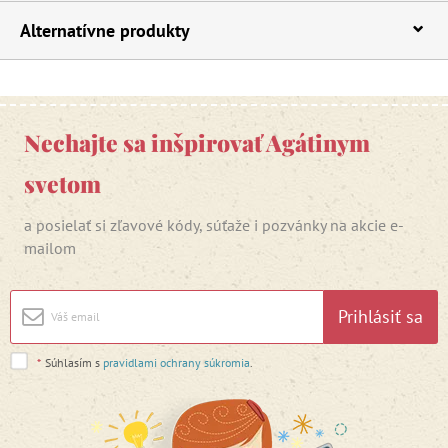
Alternatívne produkty
Nechajte sa inšpirovať Agátinym
svetom
a posielať si zľavové kódy, súťaže i pozvánky na akcie e-
mailom
Prihlásiť sa
*
Súhlasím s
pravidlami ochrany súkromia
.