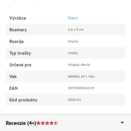
Výrobca
Djeco
Rozmery
4,6 x 9 cm
Rozvíja
zmysly
Typ hračky
hračky
Určené pre
chlapca, dievča
Vek
bábätká, od 1 roku
EAN
3070900061019
Kód produktu
DJ06101
Recenzie
(4×)