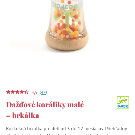
(
)
+
4
4,5
Dažďové koráliky malé
– hrkálka
Rozkošná hrkálka pre deti od 3 do 12 mesiacov. Priehľadný