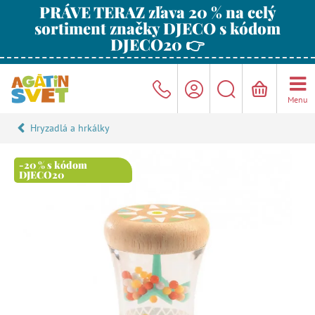
PRÁVE TERAZ zľava 20 % na celý
sortiment značky DJECO s kódom
DJECO20 👉
Menu
Hryzadlá a hrkálky
-20 % s kódom
DJECO20