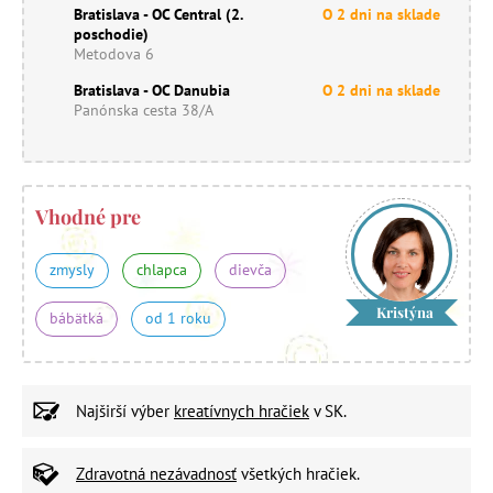
Bratislava - OC Central (2.
O 2 dni na sklade
poschodie)
Metodova 6
Bratislava - OC Danubia
O 2 dni na sklade
Panónska cesta 38/A
Vhodné pre
zmysly
chlapca
dievča
Kristýna
bábätká
od 1 roku
Najširší výber
kreatívnych hračiek
v SK.
Zdravotná nezávadnosť
všetkých hračiek.