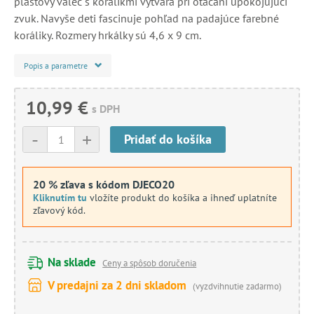
plastový valec s korálikmi vytvára pri otáčaní upokojujúci
zvuk. Navyše deti fascinuje pohľad na padajúce farebné
koráliky. Rozmery hrkálky sú 4,6 x 9 cm.
Popis a parametre
10,99 €
s DPH
-
+
Pridať do košíka
20 % zľava s kódom DJECO20
Kliknutím tu
vložíte produkt do košíka a ihneď uplatníte
zľavový kód.
Na sklade
Ceny a spôsob doručenia
V predajni za 2 dni skladom
(vyzdvihnutie zadarmo)