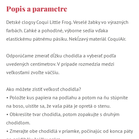
Popis a parametre
Detské clogsy Coqui Little Frog. Veselé žabky vo výrazných
farbách. Ľahké a pohodlné, výborne sedia vďaka
elastickému pätnému pásiku. Nekĺzavý materiál CoquiAir.
Odporúčame zmerať dĺžku chodidla a vyberať podľa
uvedených centimetrov. V prípade rozmedzia medzi
veľkosťami zvoľte väčšiu.
Ako môžete zistiť veľkosť chodidla?
• Položte kus papiera na podlahu a potom na ňu stúpnite
na boso, uistite sa, že vaša päta je opretá o stenu.
• Obkreslite tvar chodidla, potom zopakujte s druhým
chodidlom.
• Zmerajte obe chodidlá v priamke, počínajúc od konca päty