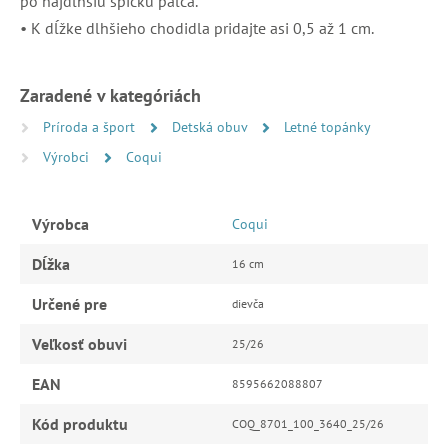
po najdlhšiu špičku palca.
• K dĺžke dlhšieho chodidla pridajte asi 0,5 až 1 cm.
Zaradené v kategóriách
Príroda a šport
Detská obuv
Letné topánky
Výrobci
Coqui
Výrobca
Coqui
Dĺžka
16 cm
Určené pre
dievča
Veľkosť obuvi
25/26
EAN
8595662088807
Kód produktu
COQ_8701_100_3640_25/26