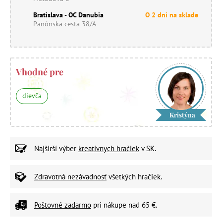
Bratislava - OC Danubia
O 2 dni na sklade
Panónska cesta 38/A
Vhodné pre
dievča
Kristýna
Najširší výber
kreatívnych hračiek
v SK.
Zdravotná nezávadnosť
všetkých hračiek.
Poštovné zadarmo
pri nákupe nad 65 €.