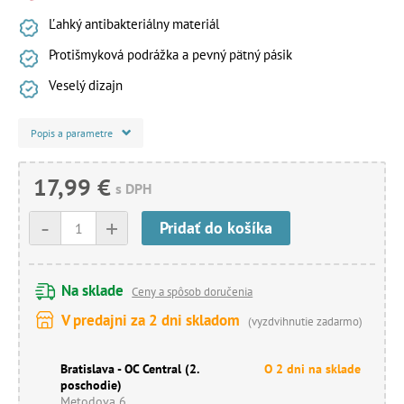
Ľahký antibakteriálny materiál
Protišmyková podrážka a pevný pätný pásik
Veselý dizajn
Popis a parametre
17,99 €
s DPH
-
+
Pridať do košíka
Na sklade
Ceny a spôsob doručenia
V predajni za 2 dni skladom
(vyzdvihnutie zadarmo)
Bratislava - OC Central (2.
O 2 dni na sklade
poschodie)
Metodova 6