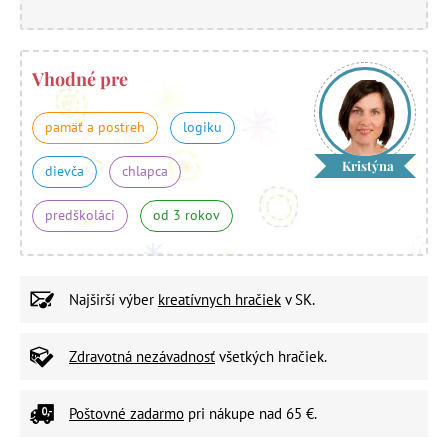
Vhodné pre
pamäť a postreh
logiku
Kristýna
dievča
chlapca
predškoláci
od 3 rokov
Najširší výber
kreatívnych hračiek
v SK.
Zdravotná nezávadnosť
všetkých hračiek.
Poštovné zadarmo
pri nákupe nad 65 €.