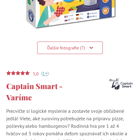
Ďalšie fotografie (7)
(
)
+
1
5,0
Captain Smart -
Varíme
Precvičte si logické myslenie a zostavte svoje obľúbené
jedlá! Viete, aké suroviny potrebujete na prípravu pizze,
polievky alebo hamburgerov? Rodinná hra pre 1 až 4
hráčov od 3 rokov pomáha deťom spoznávať ich okolie a