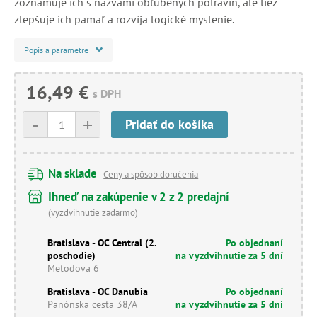
zoznamuje ich s názvami obľúbených potravín, ale tiež
zlepšuje ich pamäť a rozvíja logické myslenie.
Popis a parametre
16,49 €
s DPH
-
+
Pridať do košíka
Na sklade
Ceny a spôsob doručenia
Ihneď na zakúpenie v 2 z 2 predajní
(vyzdvihnutie zadarmo)
Bratislava - OC Central (2.
Po objednaní
poschodie)
na vyzdvihnutie za 5 dní
Metodova 6
Bratislava - OC Danubia
Po objednaní
Panónska cesta 38/A
na vyzdvihnutie za 5 dní