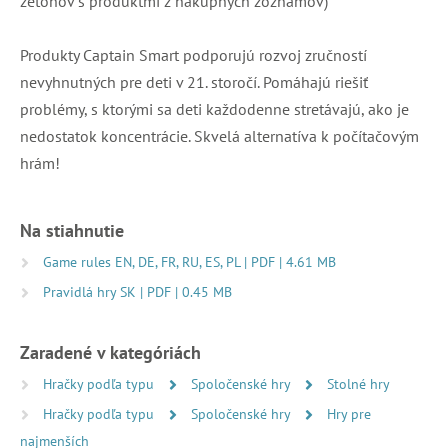
žetónov s produktmi z nákupných zoznamov)
Produkty Captain Smart podporujú rozvoj zručností
nevyhnutných pre deti v 21. storočí. Pomáhajú riešiť
problémy, s ktorými sa deti každodenne stretávajú, ako je
nedostatok koncentrácie. Skvelá alternatíva k počítačovým
hrám!
Na stiahnutie
Game rules EN, DE, FR, RU, ES, PL | PDF | 4.61 MB
Pravidlá hry SK | PDF | 0.45 MB
Zaradené v kategóriách
Hračky podľa typu
Spoločenské hry
Stolné hry
Hračky podľa typu
Spoločenské hry
Hry pre
najmenších