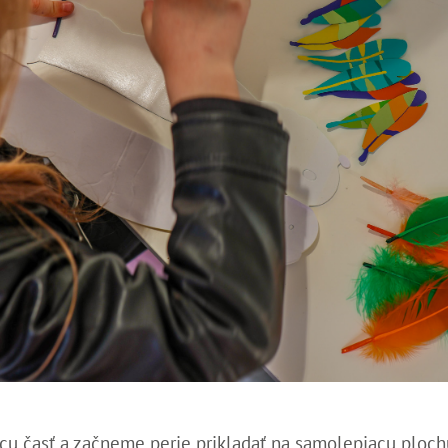
cu časť a začneme perie prikladať na samolepiacu ploch