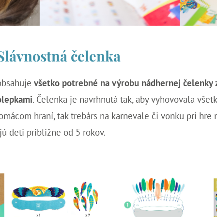
Slávnostná čelenka
 obsahuje
všetko potrebné na výrobu nádhernej čelenky
olepkami
. Čelenka je navrhnutá tak, aby vyhovovala všet
domácom hraní, tak trebárs na karnevale či vonku pri hre 
jú deti približne od 5 rokov.