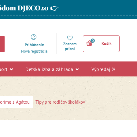
 kódom DJECO20 👉
0
Košík
Zoznam
Prihlásenie
prianí
Nová registrácia
port
Detská izba a záhrada
Výpredaj %
voríme s Agátou
Tipy pre rodičov školákov