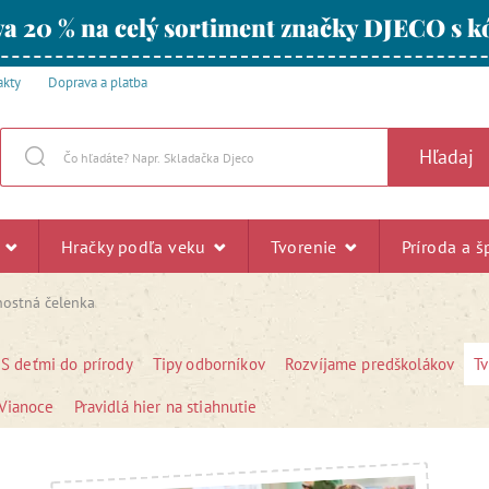
a 20 % na celý sortiment značky DJECO s
akty
Doprava a platba
Hľadaj
u
Hračky podľa veku
Tvorenie
Príroda a š
nostná čelenka
S deťmi do prírody
Tipy odborníkov
Rozvíjame predškolákov
T
Vianoce
Pravidlá hier na stiahnutie