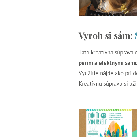
Vyrob si sám:
Táto kreatívna súprava
perím a efektnými sam
Využitie nájde ako pri 
Kreatívnu súpravu si uži