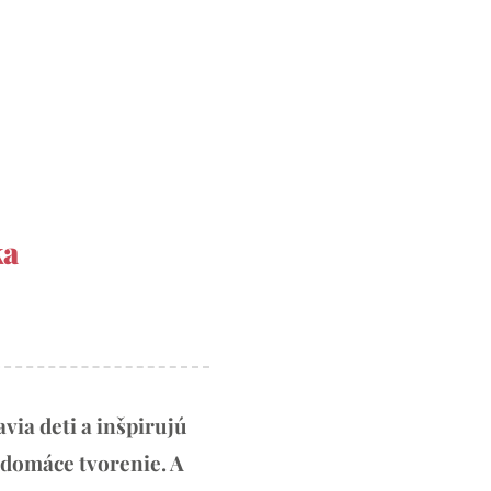
ka
via deti a inšpirujú
 domáce tvorenie. A