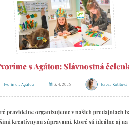
voríme s Agátou: Slávnostná čelen
Tvoríme s Agátou
3. 4. 2025
Tereza Kotilová
oré pravidelne organizujeme v našich predajniach ba
šimi kreatívnymi súpravami, ktoré sú ideálne aj na