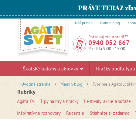
PRÁVE TERAZ zľav
Náš príbeh
Mamin blog
Kont
Potrebujete poradiť?
0940 052 867
Po - Pia 9:00 - 15:00
Školské batohy a aktovky
Hračky podľa typ
Úvodná stránka
Mamin blog
Tvoríme s Agátou: Sláv
Rubriky
Agáta TV
Tipy na hry a hračky
Festivaly, akcie a súťaže
Inšpiratívne rozhovory
Recenzie
Stiahnite si zadarmo