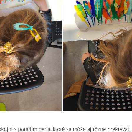
pokojní s poradím peria, ktoré sa môže aj rôzne prekrývať