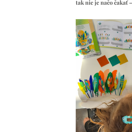
tak nie je načo čakať