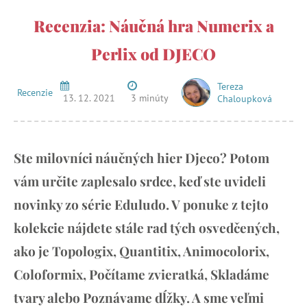
Recenzia: Náučná hra Numerix a
Perlix od DJECO
Tereza
Recenzie
13. 12. 2021
3 minúty
Chaloupková
Ste milovníci náučných hier Djeco? Potom
vám určite zaplesalo srdce, keď ste uvideli
novinky zo série Eduludo. V ponuke z tejto
kolekcie nájdete stále rad tých osvedčených,
ako je Topologix, Quantitix, Animocolorix,
Coloformix, Počítame zvieratká, Skladáme
tvary alebo Poznávame dĺžky. A sme veľmi