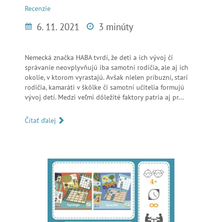
Recenzie
6. 11. 2021
3 minúty
Nemecká značka HABA tvrdí, že deti a ich vývoj či
správanie neovplyvňujú iba samotní rodičia, ale aj ich
okolie, v ktorom vyrastajú. Avšak nielen príbuzní, starí
rodičia, kamaráti v škôlke či samotní učitelia formujú
vývoj detí. Medzi veľmi dôležité faktory patria aj pr...
Čítať ďalej