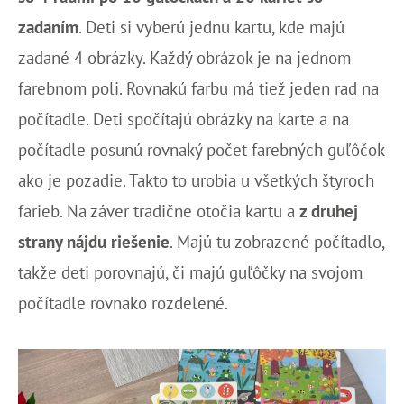
zadaním
. Deti si vyberú jednu kartu, kde majú
zadané 4 obrázky. Každý obrázok je na jednom
farebnom poli. Rovnakú farbu má tiež jeden rad na
počítadle. Deti spočítajú obrázky na karte a na
počítadle posunú rovnaký počet farebných guľôčok
ako je pozadie. Takto to urobia u všetkých štyroch
farieb. Na záver tradične otočia kartu a
z druhej
strany nájdu riešenie
. Majú tu zobrazené počítadlo,
takže deti porovnajú, či majú guľôčky na svojom
počítadle rovnako rozdelené.