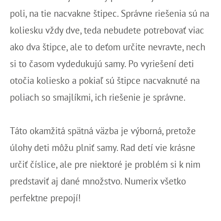
poli, na tie nacvakne štipec. Správne riešenia sú na
koliesku vždy dve, teda nebudete potrebovať viac
ako dva štipce, ale to deťom určite nevravte, nech
si to časom vydedukujú samy. Po vyriešení deti
otočia koliesko a pokiaľ sú štipce nacvaknuté na
poliach so smajlíkmi, ich riešenie je správne.
Táto okamžitá spätná väzba je výborná, pretože
úlohy deti môžu plniť samy. Rad detí vie krásne
určiť číslice, ale pre niektoré je problém si k nim
predstaviť aj dané množstvo. Numerix všetko
perfektne prepojí!