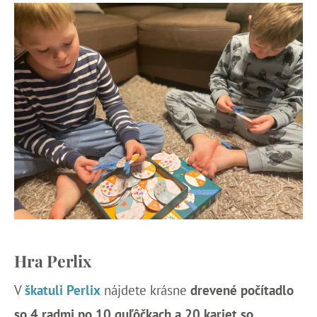
Hra Perlix
V
škatuli Perlix
nájdete krásne
drevené počítadlo
so 4 radmi po 10 guľôčkach a 20 kariet so