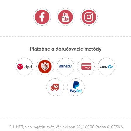
Platobné a doručovacie metódy
K+L NET, s.r.o. Agátin svět, Václavkova 22, 16000 Praha 6, ČESKÁ