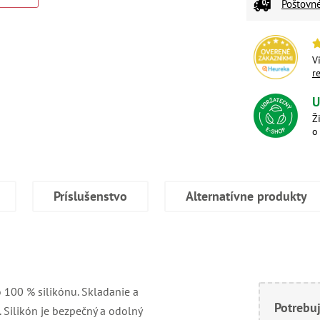
Poštovn
V
r
U
Ž
o
Príslušenstvo
Alternatívne produkty
o 100 % silikónu. Skladanie a
Potrebuj
 Silikón je bezpečný a odolný