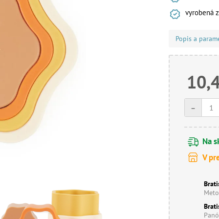
vyrobená z
Popis a param
10,
-
Na s
V pr
Brati
Meto
Brati
Panó