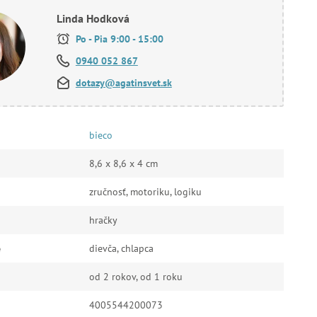
Linda Hodková
Po - Pia 9:00 - 15:00
0940 052 867
dotazy@agatinsvet.sk
bieco
8,6 x 8,6 x 4 cm
zručnosť, motoriku, logiku
hračky
e
dievča, chlapca
od 2 rokov, od 1 roku
4005544200073