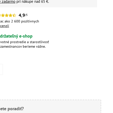
é zadarmo
pri nákupe nad 65 €.
4,9
/5
iac ako 2 600 pozitívnych
ecenzií
držateľný e-shop
ivotné prostredie a starostlivosť
 zamestnancov berieme vážne.
ete poradiť?