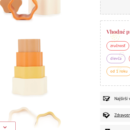
Vhodné p
zručnosť
dievča
od 1 roku
Najširší
Zdravot
)