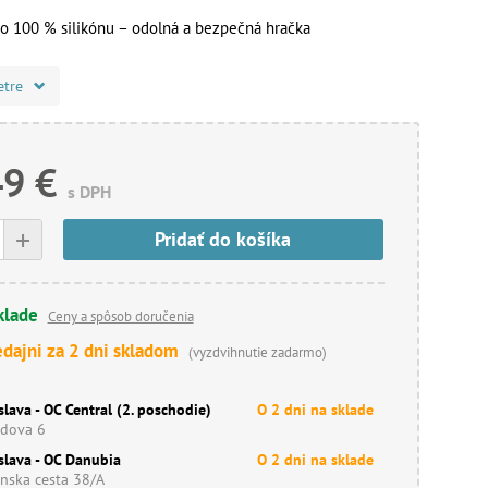
o 100 % silikónu – odolná a bezpečná hračka
etre
49 €
s DPH
+
Pridať do košíka
klade
Ceny a spôsob doručenia
edajni za 2 dni skladom
(vyzdvihnutie zadarmo)
slava - OC Central (2. poschodie)
O 2 dni na sklade
dova 6
slava - OC Danubia
O 2 dni na sklade
nska cesta 38/A