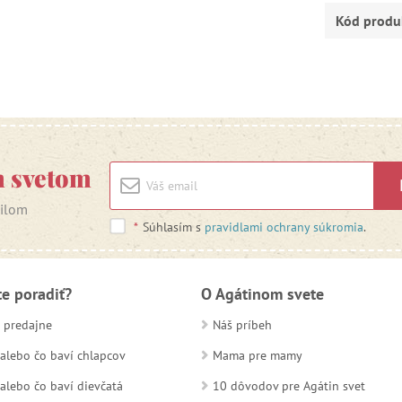
Kód produ
m svetom
ailom
*
Súhlasím s
pravidlami ochrany súkromia
.
te poradiť?
O Agátinom svete
 predajne
Náš príbeh
alebo čo baví chlapcov
Mama pre mamy
alebo čo baví dievčatá
10 dôvodov pre Agátin svet