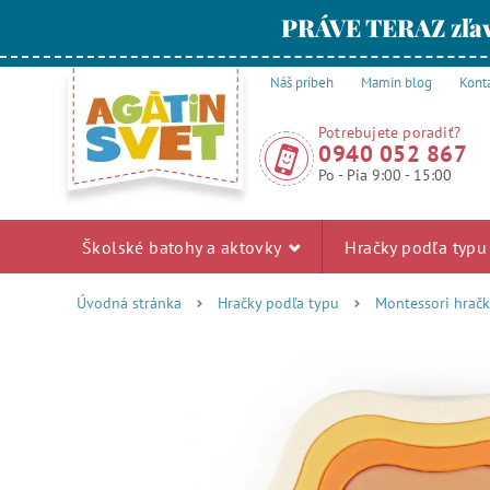
PRÁVE TERAZ zľav
Náš príbeh
Mamin blog
Kont
Potrebujete poradiť?
0940 052 867
Po - Pia 9:00 - 15:00
Školské batohy a aktovky
Hračky podľa typ
Úvodná stránka
Hračky podľa typu
Montessori hrač