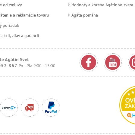
e od zmluvy
Hodnoty a korene Agátinho sveta
átenie a reklamácie tovaru
Agáta pomáha
ý poriadok
kcií, zliav a garancií
te Agátin Svet
052 867
Po - Pia 9:00 - 15:00