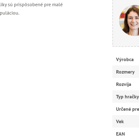
eliky sú prispôsobené pre malé
ipuláciou.
Výrobca
Rozmery
Rozvíja
Typ hračky
Určené pr
Vek
EAN