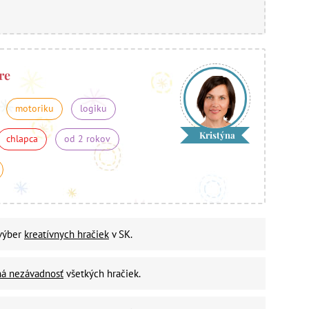
re
motoriku
logiku
Kristýna
chlapca
od 2 rokov
 výber
kreatívnych hračiek
v SK.
ná nezávadnosť
všetkých hračiek.