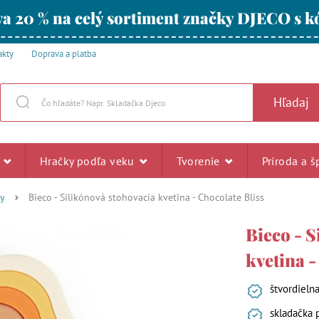
a 20 % na celý sortiment značky DJECO s
akty
Doprava a platba
Hľadaj
u
Hračky podľa veku
Tvorenie
Príroda a š
ky
Bieco - Silikónová stohovacia kvetina - Chocolate Bliss
Bieco - S
kvetina -
štvordieln
skladačka 