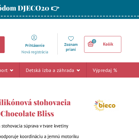
 kódom DJECO20 👉
0
Košík
Zoznam
Prihlásenie
prianí
Nová registrácia
port
Detská izba a záhrada
Výpredaj %
ilikónová stohovacia
 Chocolate Bliss
a stohovacia súprava v tvare kvetiny
podporuje koordináciu a jemnú motoriku