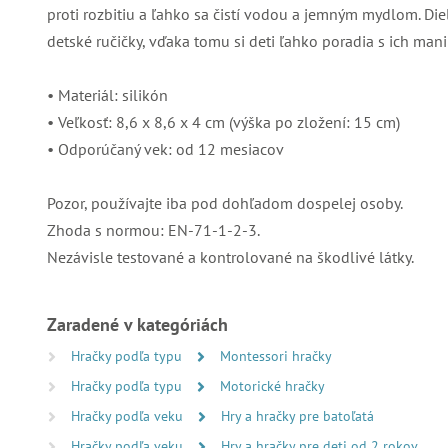
proti rozbitiu a ľahko sa čistí vodou a jemným mydlom. Di
detské ručičky, vďaka tomu si deti ľahko poradia s ich man
• Materiál: silikón
• Veľkosť: 8,6 x 8,6 x 4 cm (výška po zložení: 15 cm)
• Odporúčaný vek: od 12 mesiacov
Pozor, používajte iba pod dohľadom dospelej osoby.
Zhoda s normou: EN-71-1-2-3.
Nezávisle testované a kontrolované na škodlivé látky.
Zaradené v kategóriách
Hračky podľa typu
Montessori hračky
Hračky podľa typu
Motorické hračky
Hračky podľa veku
Hry a hračky pre batoľatá
Hračky podľa veku
Hry a hračky pre deti od 2 rokov