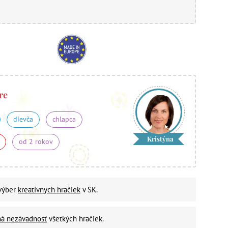
re
dievča
chlapca
Kristýna
od 2 rokov
 výber
kreatívnych hračiek
v SK.
ná nezávadnosť
všetkých hračiek.