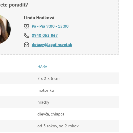
ete poradiť?
Linda Hodková
Po - Pia 9:00 - 15:00
0940 052 867
dotazy@agatinsvet.sk
HABA
7 x 2 x 6 cm
motoriku
hračky
e
dievča, chlapca
od 3 rokov, od 2 rokov