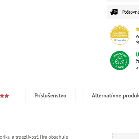
Poštovn
V
r
U
Ž
o
Príslušenstvo
Alternatívne produ
riku a trpezlivosť. Hra obsahuje