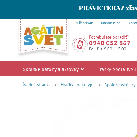
PRÁVE TERAZ zľav
Náš príbeh
Mamin blog
Kont
Potrebujete poradiť?
0940 052 867
Po - Pia 9:00 - 15:00
Školské batohy a aktovky
Hračky podľa typ
Úvodná stránka
Hračky podľa typu
Spoločenské hry