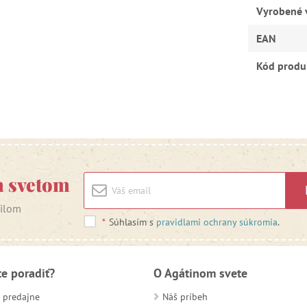
Vyrobené 
EAN
Kód produ
m svetom
ailom
*
Súhlasím s
pravidlami ochrany súkromia
.
te poradiť?
O Agátinom svete
 predajne
Náš príbeh