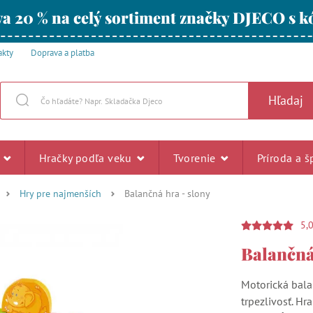
a 20 % na celý sortiment značky DJECO s
akty
Doprava a platba
Hľadaj
u
Hračky podľa veku
Tvorenie
Príroda a š
Hry pre najmenších
Balančná hra - slony
5,
Balančná
Motorická bala
trpezlivosť. Hr