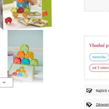
Vhodné p
motoriku
od 3 rokov
)
Najširší
Zdravot