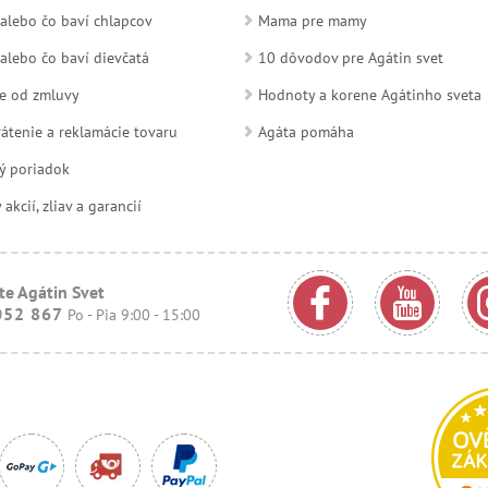
alebo čo baví chlapcov
Mama pre mamy
alebo čo baví dievčatá
10 dôvodov pre Agátin svet
e od zmluvy
Hodnoty a korene Agátinho sveta
átenie a reklamácie tovaru
Agáta pomáha
ý poriadok
kcií, zliav a garancií
te Agátin Svet
052 867
Po - Pia 9:00 - 15:00