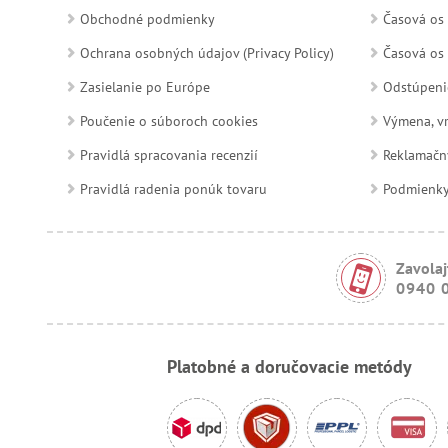
Obchodné podmienky
Časová os 
Ochrana osobných údajov (Privacy Policy)
Časová os 
Zasielanie po Európe
Odstúpeni
Poučenie o súboroch cookies
Výmena, vr
Pravidlá spracovania recenzií
Reklamačn
Pravidlá radenia ponúk tovaru
Podmienky a
Zavolaj
0940 
Platobné a doručovacie metódy