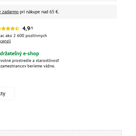
é zadarmo
pri nákupe nad 65 €.
4,9
/5
iac ako 2 600 pozitívnych
ecenzií
držateľný e-shop
ivotné prostredie a starostlivosť
 zamestnancov berieme vážne.
kty