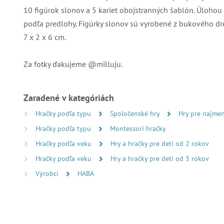
10 figúrok slonov a 5 kariet obojstranných šablón. Úlohou 
podľa predlohy. Figúrky slonov sú vyrobené z bukového dr
7 x 2 x 6 cm.
Za fotky ďakujeme @milluju.
Zaradené v kategóriách
Hračky podľa typu
Spoločenské hry
Hry pre najmen
Hračky podľa typu
Montessori hračky
Hračky podľa veku
Hry a hračky pre deti od 2 rokov
Hračky podľa veku
Hry a hračky pre deti od 3 rokov
Výrobci
HABA