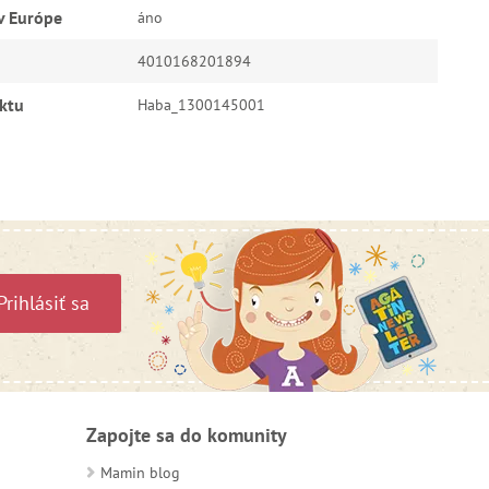
v Európe
áno
4010168201894
ktu
Haba_1300145001
Prihlásiť sa
Zapojte sa do komunity
Mamin blog