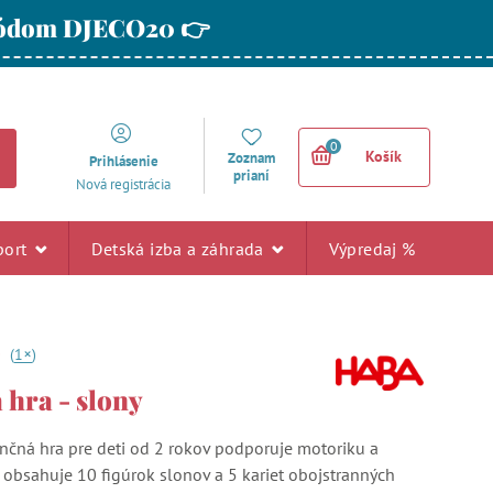
 kódom DJECO20 👉
0
Košík
Zoznam
Prihlásenie
prianí
Nová registrácia
port
Detská izba a záhrada
Výpredaj %
+
0
(
1
)
 hra - slony
nčná hra pre deti od 2 rokov podporuje motoriku a
a obsahuje 10 figúrok slonov a 5 kariet obojstranných