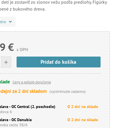
detí je zostaviť zo slonov vežu podľa predlohy. Figúrky
bené z bukového dreva.
etre
9 €
s DPH
+
Pridať do košíka
klade
Ceny a spôsob doručenia
edajni za 2 dni skladom
(vyzdvihnutie zadarmo)
slava - OC Central (2. poschodie)
O 2 dni na sklade
dova 6
slava - OC Danubia
O 2 dni na sklade
nska cesta 38/A