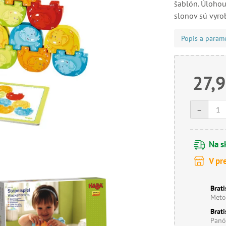
šablón. Úlohou 
slonov sú vyro
Popis a param
27,9
-
Na s
V pr
Brati
Meto
Brati
Panó