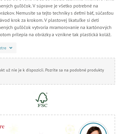
ných guľôčok. V súprave je všetko potrebné na
rázkov. Nemusíte sa tejto techniky s deťmi báť, súčasťou
ávod krok za krokom. V plastovej škatuľke si deti
ených guľôčok vytvoria mramorovanie na kartónových
otom prilepia na obrázky a vznikne tak plastická koláž.
etre
kt už nie je k dispozícii. Pozrite sa na podobné produkty
re