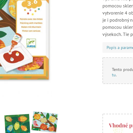
pomocou sklene
vytvorenie 4 ob
je i podrobný n
pomocou sklen
výsekoch. Tie p
Popis a param
Tento produ
tu
.
Vhodné p