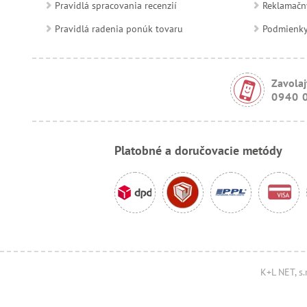
Pravidlá spracovania recenzií
Reklamačn
Pravidlá radenia ponúk tovaru
Podmienky a
Zavolaj
0940 
Platobné a doručovacie metódy
K+L NET, s