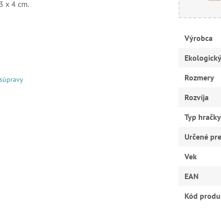
3 x 4 cm.
Výrobca
Ekologick
Rozmery
 súpravy
Rozvíja
Typ hračky
Určené pr
Vek
EAN
Kód produ