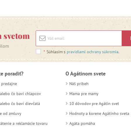
m svetom
ailom
*
Súhlasím s
pravidlami ochrany súkromia
.
te poradiť?
O Agátinom svete
 predajne
Náš príbeh
alebo čo baví chlapcov
Mama pre mamy
alebo čo baví dievčatá
10 dôvodov pre Agátin svet
e od zmluvy
Hodnoty a korene Agátinho sveta
átenie a reklamácie tovaru
Agáta pomáha