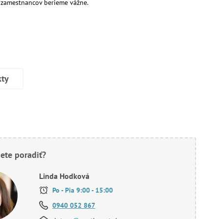
 zamestnancov berieme vážne.
kty
ete poradiť?
Linda Hodková
Po - Pia 9:00 - 15:00
0940 052 867