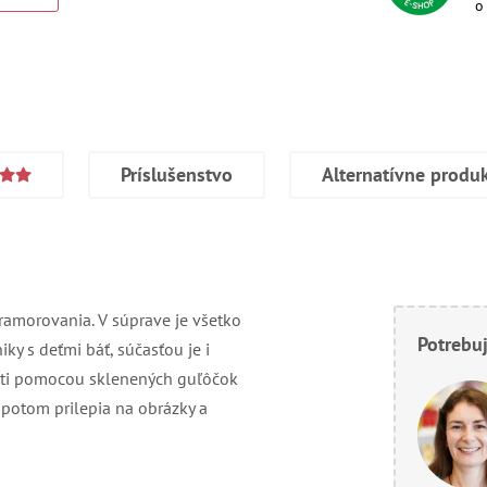
o
Príslušenstvo
Alternatívne produ
mramorovania. V súprave je všetko
Potrebuj
ky s deťmi báť, súčasťou je i
deti pomocou sklenených guľôčok
 potom prilepia na obrázky a