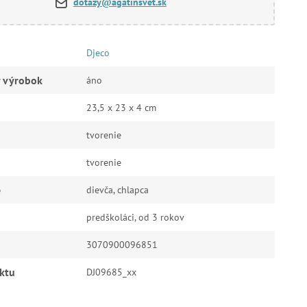
dotazy@agatinsvet.sk
Djeco
ý výrobok
áno
23,5 x 23 x 4 cm
tvorenie
tvorenie
e
dievča, chlapca
predškoláci, od 3 rokov
3070900096851
ktu
DJ09685_xx