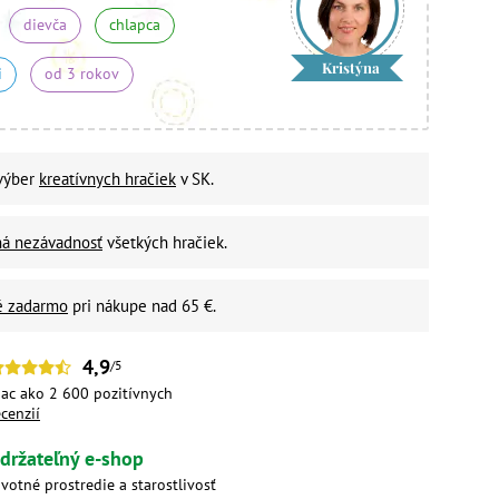
dievča
chlapca
Kristýna
i
od 3 rokov
 výber
kreatívnych hračiek
v SK.
ná nezávadnosť
všetkých hračiek.
é zadarmo
pri nákupe nad 65 €.
4,9
/5
iac ako 2 600 pozitívnych
ecenzií
držateľný e-shop
ivotné prostredie a starostlivosť