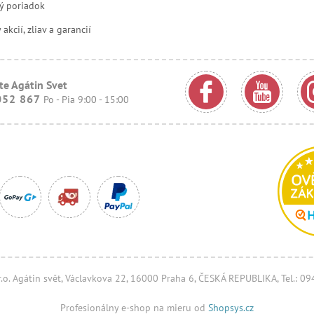
ý poriadok
kcií, zliav a garancií
te Agátin Svet
052 867
Po - Pia 9:00 - 15:00
.r.o. Agátin svět, Václavkova 22, 16000 Praha 6, ČESKÁ REPUBLIKA, Tel.: 0
Profesionálny e-shop na mieru od
Shopsys.cz