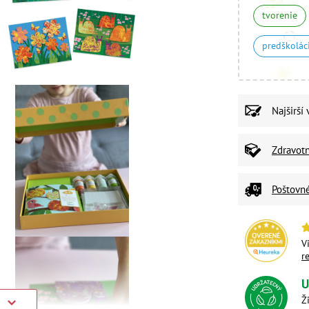
tvorenie
predškolác
Najširší
Zdravot
Poštovn
V
r
U
Ž
)