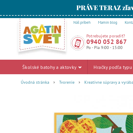
PRÁVE TERAZ zľav
Náš príbeh
Mamin blog
Kont
Potrebujete poradiť?
0940 052 867
Po - Pia 9:00 - 15:00
Školské batohy a aktovky
Hračky podľa typ
Úvodná stránka
Tvorenie
Kreatívne súpravy a vyráb