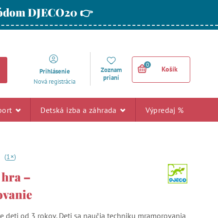
 kódom DJECO20 👉
0
Košík
Zoznam
Prihlásenie
prianí
Nová registrácia
port
Detská izba a záhrada
Výpredaj %
+
0
(
1
)
 hra –
vanie
re deti od 3 rokov. Deti sa naučia techniku mramorovania