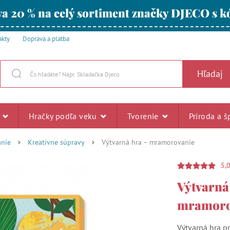
a 20 % na celý sortiment značky DJECO s
akty
Doprava a platba
Hľadaj
u
Hračky podľa veku
Tvorenie
Príroda a š
anie
Kreatívne súpravy
Výtvarná hra – mramorovanie
5,
Výtvarná
mramoro
Výtvarná hra p