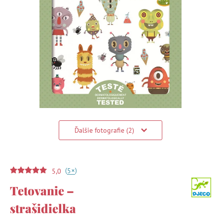
Ďalšie fotografie (2)
(
)
+
5
5,0
Tetovanie –
strašidielka