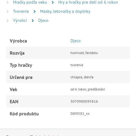
Hračky podľa veku
Hry a hračky pre deti od 6 rokov
Tvorenie
Masky, tetovačky a doplnky
Výrobci
Djeco
Výrobca
Djeco
Rozvíja
tvorivosť, fantáziu
Typ hračky
tvorenie
Určené pre
chlapca, dievča
Vek
od 6 rokov, predškoláci
EAN
3070900095816
Kód produktu
DJ09581_xx