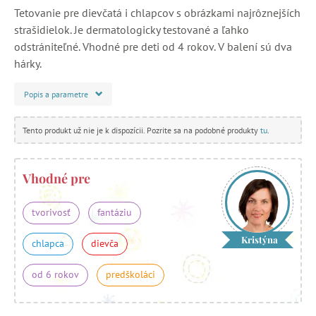
Tetovanie pre dievčatá i chlapcov s obrázkami najrôznejších
strašidielok. Je dermatologicky testované a ľahko
odstrániteľné. Vhodné pre deti od 4 rokov. V balení sú dva
hárky.
Popis a parametre
Tento produkt už nie je k dispozícii. Pozrite sa na podobné produkty
tu
.
Vhodné pre
tvorivosť
fantáziu
Kristýna
chlapca
dievča
od 6 rokov
predškoláci