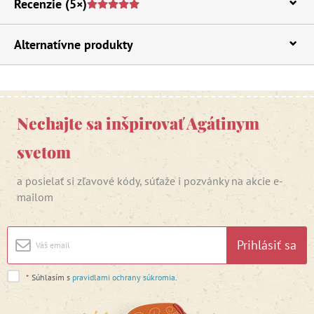
Recenzie
(5×)
Alternatívne produkty
Nechajte sa inšpirovať Agátinym
svetom
a posielať si zľavové kódy, súťaže i pozvánky na akcie e-
mailom
Prihlásiť sa
*
Súhlasím s
pravidlami ochrany súkromia
.