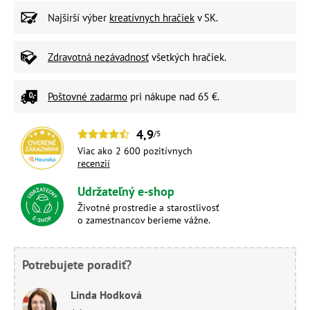
Najširší výber
kreatívnych hračiek
v SK.
Zdravotná nezávadnosť
všetkých hračiek.
Poštovné zadarmo
pri nákupe nad 65 €.
4,9
/5
Viac ako 2 600 pozitívnych
recenzií
Udržateľný e-shop
Životné prostredie a starostlivosť
o zamestnancov berieme vážne.
Potrebujete poradiť?
Linda Hodková