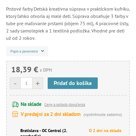
Prstové farby Detská kreatívna súprava v praktickom kufríku,
ktorý ľahko otvoria aj malé deti. Súprava obsahuje 3 farby v
tube pre maľovanie prstami (objem 75 ml), 4 pracovné listy,
2 sady samolepiek a 1 textilná podložka. Vhodné pre deti
už od 2 rokov.
Popis a parametre
18,39 €
s DPH
-
+
Pridať do košíka
Na sklade
Ceny a spôsob doručenia
V predajni za 2 dni skladom
(vyzdvihnutie zadarmo)
Bratislava - OC Central (2.
O 2 dni na sklade
poschodie)