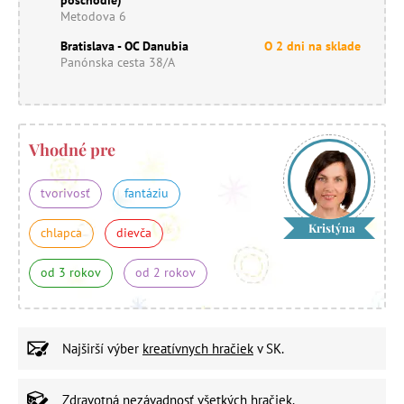
Metodova 6
Bratislava - OC Danubia
O 2 dni na sklade
Panónska cesta 38/A
Vhodné pre
tvorivosť
fantáziu
Kristýna
chlapca
dievča
od 3 rokov
od 2 rokov
Najširší výber
kreatívnych hračiek
v SK.
Zdravotná nezávadnosť
všetkých hračiek.