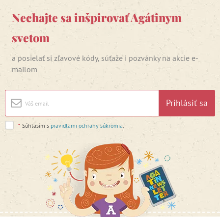
Nechajte sa inšpirovať Agátinym
svetom
a posielať si zľavové kódy, súťaže i pozvánky na akcie e-
mailom
Prihlásiť sa
*
Súhlasím s
pravidlami ochrany súkromia
.