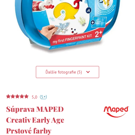
Ďalšie fotografie (5)
(
)
+
5
5,0
Súprava MAPED
Creativ Early Age
Prstové farby