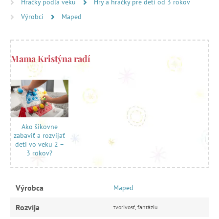
Hračky podľa veku
Hry a hračky pre deti od 3 rokov
Výrobci
Maped
Mama Kristýna radí
Ako šikovne
zabaviť a rozvíjať
deti vo veku 2 –
3 rokov?
Výrobca
Maped
Rozvíja
tvorivosť, fantáziu