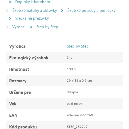
Doplnky k batohom
Školské batohy a aktovky
Školské potreby a pomôcky
Vrecká na prezuvky
Výrobci
Step by Step
Výrobca
Step by Step
Ekologický výrobok
áno
Hmotnosť
100 g
Rozmery
29 x 38 x 0,9 cm
Určené pre
chlapca
Vek
od 6 rokov
EAN
4047443551269
Kód produktu
STEP_232717