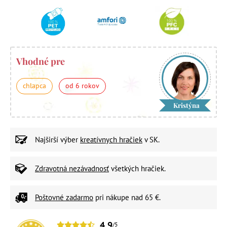
Vhodné pre
chlapca
od 6 rokov
Kristýna
Najširší výber
kreatívnych hračiek
v SK.
Zdravotná nezávadnosť
všetkých hračiek.
Poštovné zadarmo
pri nákupe nad 65 €.
4,9
/5