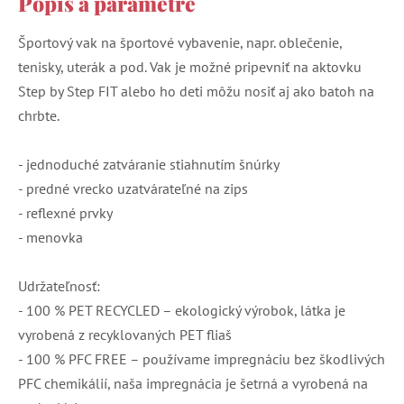
Popis a parametre
Športový vak na športové vybavenie, napr. oblečenie,
tenisky, uterák a pod. Vak je možné pripevniť na aktovku
Step by Step FIT alebo ho deti môžu nosiť aj ako batoh na
chrbte.
- jednoduché zatváranie stiahnutím šnúrky
- predné vrecko uzatvárateľné na zips
- reflexné prvky
- menovka
Udržateľnosť:
- 100 % PET RECYCLED – ekologický výrobok, látka je
vyrobená z recyklovaných PET fliaš
- 100 % PFC FREE – používame impregnáciu bez škodlivých
PFC chemikálií, naša impregnácia je šetrná a vyrobená na