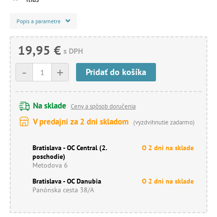
Popis a parametre
19,95 €
s DPH
-
+
Pridať do košíka
Na sklade
Ceny a spôsob doručenia
V predajni za 2 dni skladom
(vyzdvihnutie zadarmo)
Bratislava - OC Central (2.
O 2 dni na sklade
poschodie)
Metodova 6
Bratislava - OC Danubia
O 2 dni na sklade
Panónska cesta 38/A