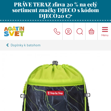
PRÁVE TERAZ zľava 20 % na celý
sortiment značky DJECO s kódom
DJECO20 👉
Menu
Doplnky k batohom