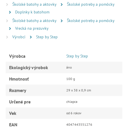
Školské batohy a aktovky
Školské potreby a pomôcky
Doplnky k batohom
Školské batohy a aktovky
Školské potreby a pomôcky
Vrecká na prezuvky
Výrobci
Step by Step
Výrobca
Step by Step
Ekologický výrobok
áno
Hmotnosť
100 g
Rozmery
29 x 38 x 0,9 cm
Určené pre
chlapca
Vek
od 6 rokov
EAN
4047443551276