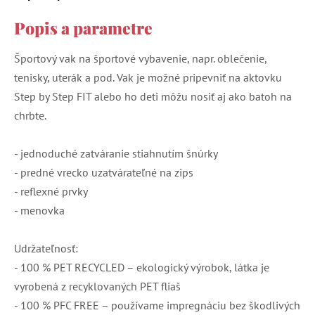
Popis a parametre
Športový vak na športové vybavenie, napr. oblečenie,
tenisky, uterák a pod. Vak je možné pripevniť na aktovku
Step by Step FIT alebo ho deti môžu nosiť aj ako batoh na
chrbte.
- jednoduché zatváranie stiahnutím šnúrky
- predné vrecko uzatvárateľné na zips
- reflexné prvky
- menovka
Udržateľnosť:
- 100 % PET RECYCLED – ekologický výrobok, látka je
vyrobená z recyklovaných PET fliaš
- 100 % PFC FREE – používame impregnáciu bez škodlivých