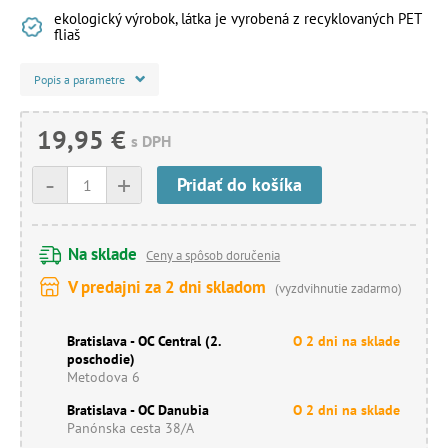
ekologický výrobok, látka je vyrobená z recyklovaných PET
fliaš
Popis a parametre
19,95 €
s DPH
-
+
Pridať do košíka
Na sklade
Ceny a spôsob doručenia
V predajni za 2 dni skladom
(vyzdvihnutie zadarmo)
Bratislava - OC Central (2.
O 2 dni na sklade
poschodie)
Metodova 6
Bratislava - OC Danubia
O 2 dni na sklade
Panónska cesta 38/A