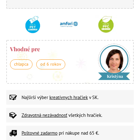
Vhodné pre
chlapca
od 6 rokov
Kristýna
Najširší výber
kreatívnych hračiek
v SK.
Zdravotná nezávadnosť
všetkých hračiek.
Poštovné zadarmo
pri nákupe nad 65 €.