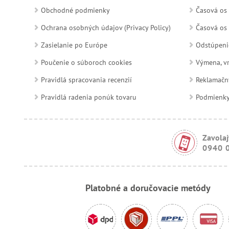
Obchodné podmienky
Časová os 
Ochrana osobných údajov (Privacy Policy)
Časová os 
Zasielanie po Európe
Odstúpeni
Poučenie o súboroch cookies
Výmena, vr
Pravidlá spracovania recenzií
Reklamačn
Pravidlá radenia ponúk tovaru
Podmienky a
Zavolaj
0940 
Platobné a doručovacie metódy