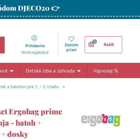
 kódom DJECO20 👉
0
Košík
Zoznam
Prihlásenie
prianí
Nová registrácia
port
Detská izba a záhrada
Výpredaj %
ek a batohov pre 1. – 2. triedu
set Ergobag prime
ja - batoh +
 + dosky