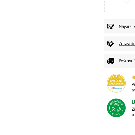
Najširší
Zdravot
Poštovn
V
r
U
Ž
o