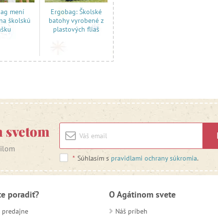
ag mení
Ergobag: Školské
na školskú
batohy vyrobené z
ašku
plastových fliaš
m svetom
ailom
*
Súhlasím s
pravidlami ochrany súkromia
.
te poradiť?
O Agátinom svete
 predajne
Náš príbeh