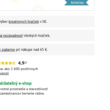
Kristýna
 výber
kreatívnych hračiek
v SK.
ná nezávadnosť
všetkých hračiek.
é zadarmo
pri nákupe nad 65 €.
4,9
/5
iac ako 2 600 pozitívnych
ecenzií
držateľný e-shop
ivotné prostredie a starostlivosť
 zamestnancov berieme vážne.