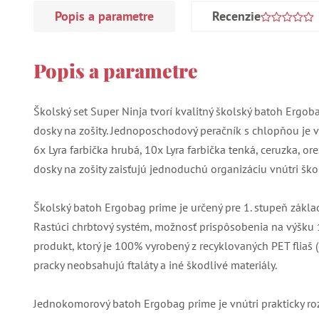
Popis a parametre
Recenzie
Popis a parametre
Školský set Super Ninja tvorí kvalitný školský batoh Ergob
dosky na zošity. Jednoposchodový peračník s chlopňou je
6x Lyra farbička hrubá, 10x Lyra farbička tenká, ceruzka, or
dosky na zošity zaisťujú jednoduchú organizáciu vnútri šk
Školský batoh Ergobag prime je určený pre 1. stupeň základnej
Rastúci chrbtový systém, možnosť prispôsobenia na výšku 
produkt, ktorý je 100% vyrobený z recyklovaných PET fliaš (c
pracky neobsahujú ftaláty a iné škodlivé materiály.
Jednokomorový batoh Ergobag prime je vnútri prakticky ro