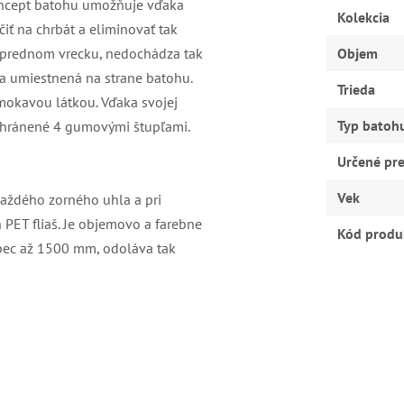
 koncept batohu umožňuje vďaka
Kolekcia
iť na chrbát a eliminovať tak
 v prednom vrecku, nedochádza tak
Objem
ka umiestnená na strane batohu.
Trieda
mokavou látkou. Vďaka svojej
Typ batoh
e chránené 4 gumovými štupľami.
Určené pr
Vek
každého zorného uhla a pri
PET fliaš. Je objemovo a farebne
Kód produ
ĺpec až 1500 mm, odoláva tak