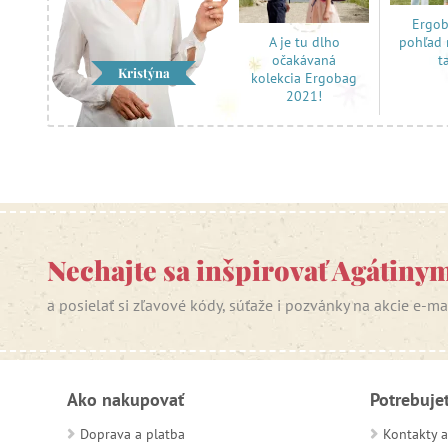
Ergob
pohľad 
A je tu dlho
t
očakávaná
Kristýna
kolekcia Ergobag
2021!
Nechajte sa inšpirovať Agátiny
a posielať si zľavové kódy, súťaže i pozvánky na akcie e-m
Ako nakupovať
Potrebuje
Doprava a platba
Kontakty a