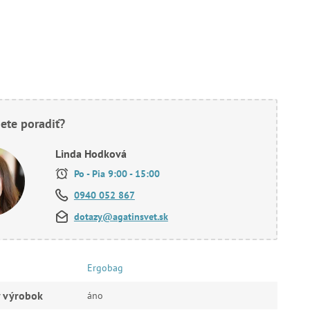
ete poradiť?
Linda Hodková
Po - Pia 9:00 - 15:00
0940 052 867
dotazy@agatinsvet.sk
Ergobag
ý výrobok
áno