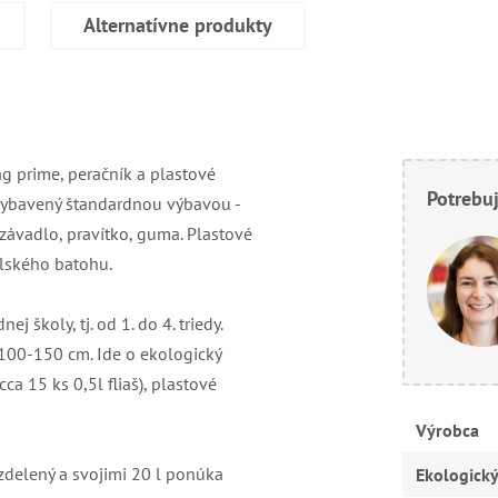
Alternatívne produkty
ag prime, peračník a plastové
Potrebuj
 vybavený štandardnou výbavou -
ezávadlo, pravítko, guma. Plastové
olského batohu.
 školy, tj. od 1. do 4. triedy.
100-150 cm. Ide o ekologický
ca 15 ks 0,5l fliaš), plastové
Výrobca
zdelený a svojimi 20 l ponúka
Ekologick