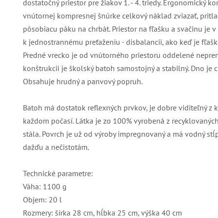
dostatočný priestor pre žiakov 1. - 4. triedy. Ergonomický
vnútornej kompresnej šnúrke celkový náklad zviazať, pritlač
pôsobiacu páku na chrbát. Priestor na fľašku a svačinu je
k jednostrannému preťaženiu - disbalancii, ako keď je fľaš
Predné vrecko je od vnútorného priestoru oddelené nepre
konštrukcii je školský batoh samostojný a stabilný. Dno j
Obsahuje hrudný a panvový popruh.
Batoh má dostatok reflexných prvkov, je dobre viditeľný z 
každom počasí. Látka je zo 100% vyrobená z recyklovaných 
stála. Povrch je už od výroby impregnovaný a má vodný st
dažďu a nečistotám.
Technické parametre:
Váha: 1100 g
Objem: 20 l
Rozmery: šírka 28 cm, hĺbka 25 cm, výška 40 cm