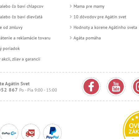
alebo čo baví chlapcov
Mama pre mamy
alebo čo baví dievčatá
10 dôvodov pre Agátin svet
e od zmluvy
Hodnoty a korene Agátinho sveta
átenie a reklamácie tovaru
Agáta pomáha
ý poriadok
kcií, zliav a garancií
te Agátin Svet
052 867
Po - Pia 9:00 - 15:00