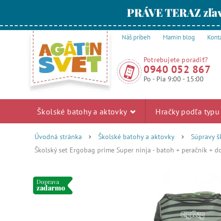
PRÁVE TERAZ zľav
Náš príbeh
Mamin blog
Kont
Potrebujete poradiť?
0940 052 867
Po - Pia 9:00 - 15:00
Školské batohy a aktovky
Hračky podľa typ
Úvodná stránka
Školské batohy a aktovky
Súpravy š
Školský set Ergobag prime Super ninja - batoh + peračník + d
Doprava
zadarmo