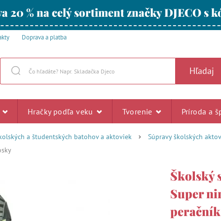
a 20 % na celý sortiment značky DJECO s
akty
Doprava a platba
Hľadaj
u
Hračky podľa veku
Tvorenie
Príroda a š
kolských a študentských batohov a aktoviek
Súpravy školských aktovi
osky
Školský 
Super nin
peračník