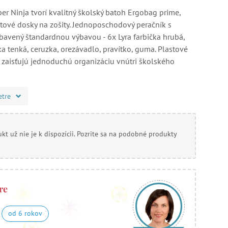
er Ninja tvorí kvalitný školský batoh Ergobag prime,
stové dosky na zošity. Jednoposchodový peračník s
bavený štandardnou výbavou - 6x Lyra farbička hrubá,
ka tenká, ceruzka, orezávadlo, pravítko, guma. Plastové
y zaisťujú jednoduchú organizáciu vnútri školského
etre
kt už nie je k dispozícii. Pozrite sa na podobné produkty
re
od 6 rokov