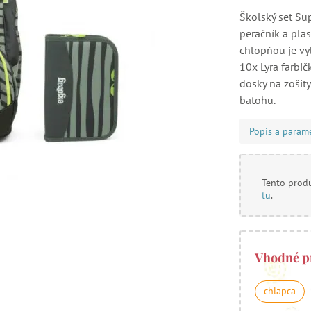
Školský set Sup
peračník a pla
chlopňou je vy
10x Lyra farbič
dosky na zošit
batohu.
Popis a param
Tento produ
tu
.
Vhodné p
chlapca