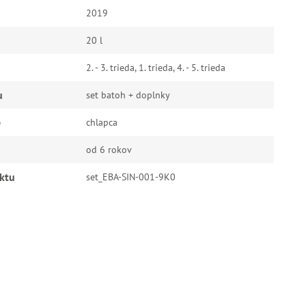
2019
20 l
2. - 3. trieda, 1. trieda, 4. - 5. trieda
u
set batoh + doplnky
e
chlapca
od 6 rokov
ktu
set_EBA-SIN-001-9K0