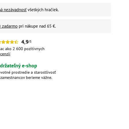
ná nezávadnosť
všetkých hračiek.
é zadarmo
pri nákupe nad 65 €.
4,9
/5
iac ako 2 600 pozitívnych
ecenzií
držateľný e-shop
ivotné prostredie a starostlivosť
 zamestnancov berieme vážne.