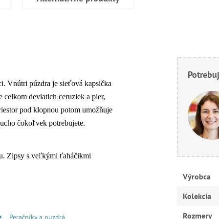
Potrebuj
ci. Vnútri púzdra je sieťová kapsička
 celkom deviatich ceruziek a pier,
priestor pod klopnou potom umožňuje
oducho čokoľvek potrebujete.
mu. Zipsy s veľkými ťaháčikmi
Výrobca
Kolekcia
Rozmery
Peračníky a puzdrá