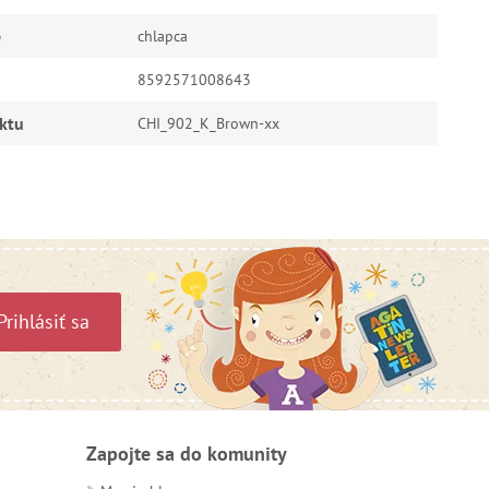
e
chlapca
8592571008643
ktu
CHI_902_K_Brown-xx
Prihlásiť sa
Zapojte sa do komunity