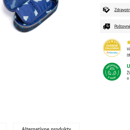
Zdravot
Poštovn
V
r
U
Ž
o
Alternatívne produkty