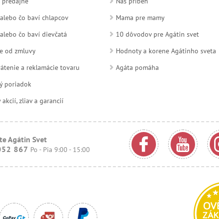
 predajne
Náš príbeh
alebo čo baví chlapcov
Mama pre mamy
alebo čo baví dievčatá
10 dôvodov pre Agátin svet
e od zmluvy
Hodnoty a korene Agátinho sveta
átenie a reklamácie tovaru
Agáta pomáha
ý poriadok
kcií, zliav a garancií
te Agátin Svet
052 867
Po - Pia 9:00 - 15:00