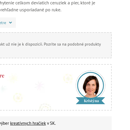
ytenie celkom deviatich ceruziek a pier, ktoré je
rehľadne usporiadané po ruke.
etre
kt už nie je k dispozícii. Pozrite sa na podobné produkty
re
Kristýna
 výber
kreatívnych hračiek
v SK.