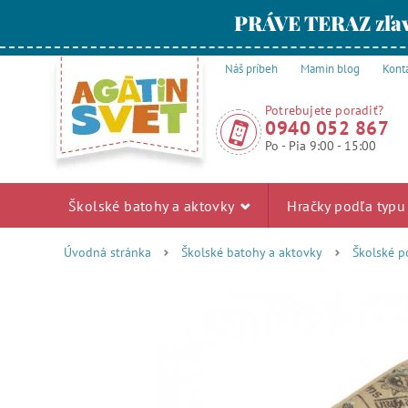
PRÁVE TERAZ zľav
Náš príbeh
Mamin blog
Kont
Potrebujete poradiť?
0940 052 867
Po - Pia 9:00 - 15:00
Školské batohy a aktovky
Hračky podľa typ
Úvodná stránka
Školské batohy a aktovky
Školské p