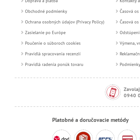
Doprava a platba
Kontakty a
Obchodné podmienky
Časová os 
Ochrana osobných údajov (Privacy Policy)
Časová os 
Zasielanie po Európe
Odstúpeni
Poučenie o súboroch cookies
Výmena, vr
Pravidlá spracovania recenzií
Reklamačn
Pravidlá radenia ponúk tovaru
Podmienky a
Zavolaj
0940 
Platobné a doručovacie metódy