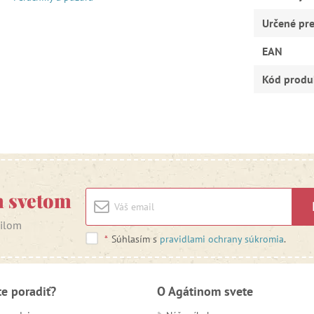
Určené pr
EAN
Kód produ
m svetom
ailom
*
Súhlasím s
pravidlami ochrany súkromia
.
te poradiť?
O Agátinom svete