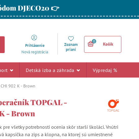
 kódom DJECO20 👉
0
Košík
Zoznam
Prihlásenie
prianí
Nová registrácia
port
Detská izba a záhrada
Výpredaj %
 CHI 902 K - Brown
peračník TOPGAL -
K - Brown
 pre všetky potrebnosti ocenia skôr starší školáci. Vnútri
vá kapsička na zips a klopna, na ktorej sú umiestnené