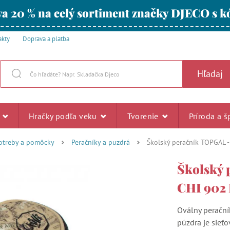
a 20 % na celý sortiment značky DJECO s
akty
Doprava a platba
Hľadaj
u
Hračky podľa veku
Tvorenie
Príroda a š
otreby a pomôcky
Peračníky a puzdrá
Školský peračník TOPGAL -
Školský 
CHI 902 
Oválny peračník
púzdra je sieťo