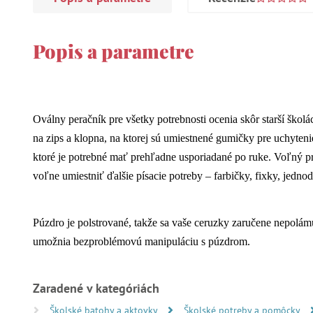
Popis a parametre
Oválny peračník pre všetky potrebnosti ocenia skôr starší školá
na zips a klopna, na ktorej sú umiestnené gumičky pre uchytenie
ktoré je potrebné mať prehľadne usporiadané po ruke. Voľný 
voľne umiestniť ďalšie písacie potreby – farbičky, fixky, jedn
Púzdro je polstrované, takže sa vaše ceruzky zaručene nepolá
umožnia bezproblémovú manipuláciu s púzdrom.
Zaradené v kategóriách
Školské batohy a aktovky
Školské potreby a pomôcky