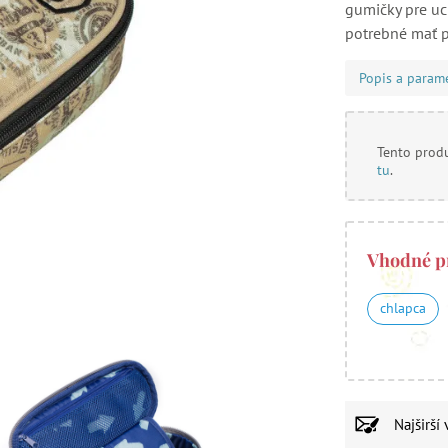
gumičky pre uch
potrebné mať p
Popis a param
Tento produ
tu
.
Vhodné p
chlapca
Najširší