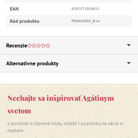
EAN
8592571010615
Kód produktu
PENN18002_B-xx
Recenzie
Alternatívne produkty
Nechajte sa inšpirovať Agátinym
svetom
a posielať si zľavové kódy, súťaže i pozvánky na akcie e-
mailom