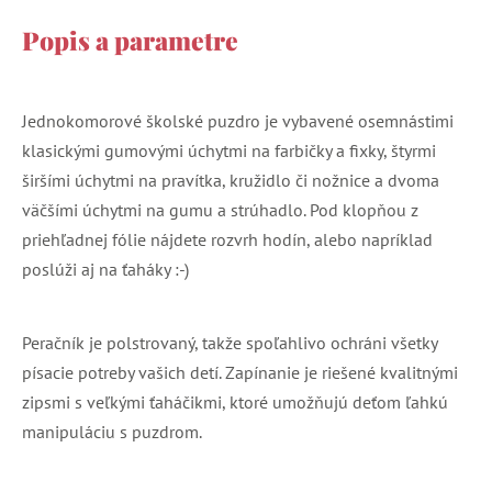
Popis a parametre
Jednokomorové školské puzdro je vybavené osemnástimi
klasickými gumovými úchytmi na farbičky a fixky, štyrmi
širšími úchytmi na pravítka, kružidlo či nožnice a dvoma
väčšími úchytmi na gumu a strúhadlo. Pod klopňou z
priehľadnej fólie nájdete rozvrh hodín, alebo napríklad
poslúži aj na ťaháky :-)
Peračník je polstrovaný, takže spoľahlivo ochráni všetky
písacie potreby vašich detí. Zapínanie je riešené kvalitnými
zipsmi s veľkými ťaháčikmi, ktoré umožňujú deťom ľahkú
manipuláciu s puzdrom.