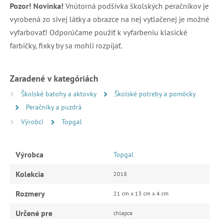
Pozor! Novinka!
Vnútorná podšívka školských peračníkov je
vyrobená zo sivej látky a obrazce na nej vytlačenej je možné
vyfarbovať! Odporúčame použiť k vyfarbeniu klasické
farbičky, fixky by sa mohli rozpíjať.
Zaradené v kategóriách
Školské batohy a aktovky
Školské potreby a pomôcky
Peračníky a puzdrá
Výrobci
Topgal
Výrobca
Topgal
Kolekcia
2018
Rozmery
21 cm x 13 cm x 4 cm
Určené pre
chlapca