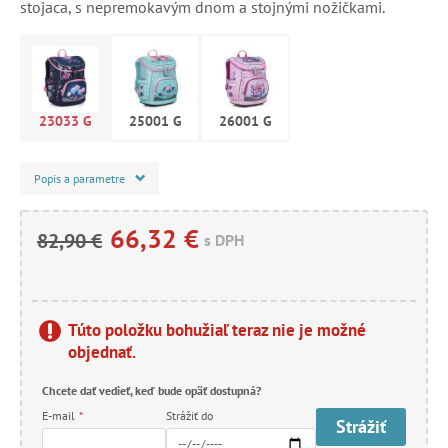
stojaca, s nepremokavým dnom a stojnými nožičkami.
23033 G
25001 G
26001 G
Popis a parametre
66,32 €
82,90 €
s DPH
Túto položku bohužiaľ teraz nie je možné
objednať.
Chcete dať vedieť, keď bude opäť dostupná?
E-mail
*
Strážiť do
Strážiť