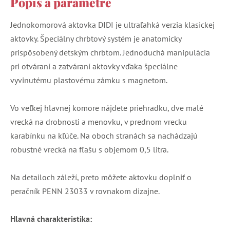
Popis a parametre
Jednokomorová aktovka DIDI je ultraľahká verzia klasickej
aktovky. Špeciálny chrbtový systém je anatomicky
prispôsobený detským chrbtom. Jednoduchá manipulácia
pri otváraní a zatváraní aktovky vďaka špeciálne
vyvinutému plastovému zámku s magnetom.
Vo veľkej hlavnej komore nájdete priehradku, dve malé
vrecká na drobnosti a menovku, v prednom vrecku
karabínku na kľúče. Na oboch stranách sa nachádzajú
robustné vrecká na fľašu s objemom 0,5 litra.
Na detailoch záleží, preto môžete aktovku doplniť o
peračník PENN 23033 v rovnakom dizajne.
Hlavná charakteristika: