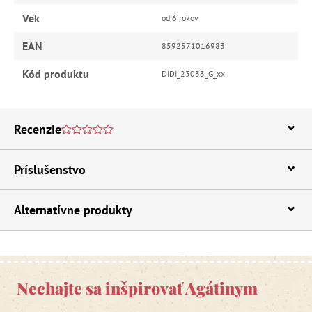
Vek
od 6 rokov
EAN
8592571016983
Kód produktu
DIDI_23033_G_xx
Recenzie
Príslušenstvo
Alternatívne produkty
Nechajte sa inšpirovať Agátinym