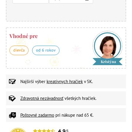
Vhodné pre
dievča
od 6 rokov
Kristýna
Najširší výber
kreatívnych hračiek
v SK.
Zdravotná nezávadnosť
všetkých hračiek.
Poštovné zadarmo
pri nákupe nad 65 €.
4,9
/5