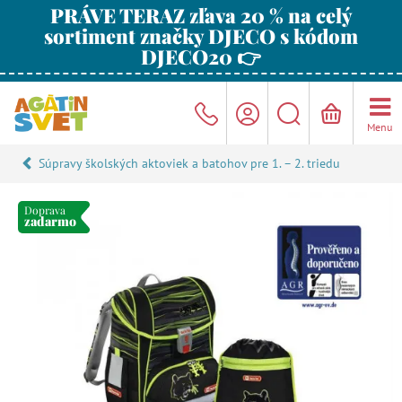
PRÁVE TERAZ zľava 20 % na celý
sortiment značky DJECO s kódom
DJECO20 👉
Menu
Súpravy školských aktoviek a batohov pre 1. – 2. triedu
Doprava
zadarmo