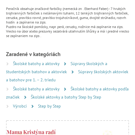
Peračník obsahuje značkové farbičky (nemecká zn . Eberhard Faber) - 7 hrubých
trojhranných farbičiek s nelámavými tuhami, 12 tenkých trojhranných farbičiek,
ceruzka, pravítko rovné, pravítko trojuholníkové, guma, dvojité strúhadlo, rozvrh
hodín a zapínanie na zips.
Puzdro na školské pomôcky, napr. perá, ceruzky, nožnice má zapínanie na zips.
Vrecko na úbor alebo prezuvky sezatvárá utiahnutím šňůrky a má i predné vrecko
se zapínaniem na zips .
Zaradené v kategóriách
Školské batohy a aktovky
Súpravy školských a
študentských batohov a aktoviek
Súpravy školských aktoviek
a batohov pre 1. – 2. triedu
Školské batohy a aktovky
Školské batohy a aktovky podľa
značiek
Školské aktovky a batohy Step by Step
Výrobci
Step by Step
Mama Kristýna radí