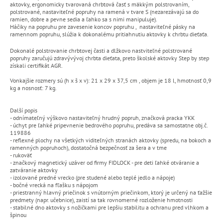
aktovky, ergonomicky tvarovaná chrbtová časť s mäkkým polstrovaním,
polstrované, nastaviteľné popruhy na ramená v tvare S (nezarezávajú sa do
ramien, dobre a pevne sedia a ľahko sa s nimi manipuluje).
Háčiky na popruhu pre zavesenie koncov popruhu , nastaviteľné pásky na
ramennom popruhu, slúžia k dokonalému pritiahnutiu aktovky k chrbtu dieťaťa.
Dokonalé polstrovanie chrbtovej časti a dlžkovo nastviteľné polstrované
popruhy zaručujú zdravývývoj chrbta dieťata, preto školské aktovky Step by step
získali certifikát AGR.
Vonkajšie rozmery sú (h x š x v): 21 x 29 x 37,5 cm , objem je 18 l, hmotnosť 0,9
kg a nosnosť: 7 kg.
Další popis
- odnímateľný výškovo nastaviteľný hrudný popruh, značková pracka YKK
- úchyt pre ľahké pripevnenie bedrového popruhu, predáva sa samostatne obj.č.
119886
- reflexné plochy na všetkých viditeľných stranách aktovky (spredu, na bokoch a
ramenných popruhoch), dostatočná bezpečnosť za šera a v tme
- rukoväť
- značkový magnetický uzáver od firmy FIDLOCK - pre deti ľahké otváranie a
zatváranie aktovky
- izolované predné vrecko (pre studené alebo teplé jedlo a nápoje)
- bočné vrecká na fľašku s nápojom
- priestranný hlavný priečinok s vnútorným priečinkom, ktorý je určený na ťažšie
predmety (napr. učebnice), zaistí sa tak rovnomerné rozloženie hmotnosti
- stabilné dno aktovky s nožičkami pre lepšiu stabilitu a ochranu pred vlhkom a
špinou