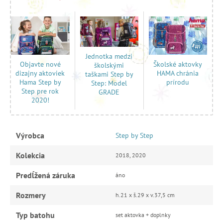
Jednotka medzi
Školské aktovky
Objavte nové
školskými
HAMA chránia
dizajny aktoviek
taškami Step by
prírodu
Hama Step by
Step: Model
Step pre rok
GRADE
2020!
Výrobca
Step by Step
Kolekcia
2018, 2020
Predĺžená záruka
áno
Rozmery
h.21 x š.29 x v.37,5 cm
Typ batohu
set aktovka + doplnky