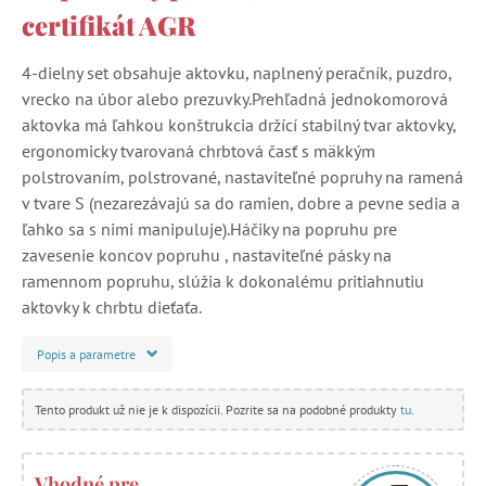
certifikát AGR
4-dielny set obsahuje aktovku, naplnený peračník, puzdro,
vrecko na úbor alebo prezuvky.Prehľadná jednokomorová
aktovka má ľahkou konštrukcia držící stabilný tvar aktovky,
ergonomicky tvarovaná chrbtová časť s mäkkým
polstrovaním, polstrované, nastaviteľné popruhy na ramená
v tvare S (nezarezávajú sa do ramien, dobre a pevne sedia a
ľahko sa s nimi manipuluje).Háčiky na popruhu pre
zavesenie koncov popruhu , nastaviteľné pásky na
ramennom popruhu, slúžia k dokonalému pritiahnutiu
aktovky k chrbtu dieťaťa.
Popis a parametre
Tento produkt už nie je k dispozícii. Pozrite sa na podobné produkty
tu
.
Vhodné pre