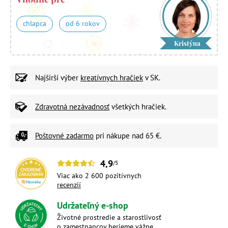
chlapca
od 6 rokov
Kristýna
Najširší výber
kreatívnych hračiek
v SK.
Zdravotná nezávadnosť
všetkých hračiek.
Poštovné zadarmo
pri nákupe nad 65 €.
4,9
/5
Viac ako 2 600 pozitívnych
recenzií
Udržateľný e-shop
Životné prostredie a starostlivosť
o zamestnancov berieme vážne.