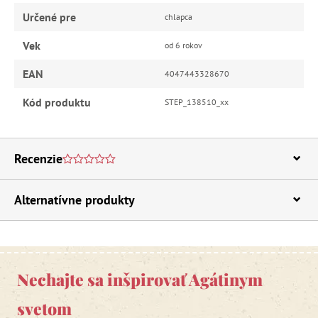
Určené pre
chlapca
Vek
od 6 rokov
EAN
4047443328670
Kód produktu
STEP_138510_xx
Recenzie
Alternatívne produkty
Nechajte sa inšpirovať Agátinym
svetom