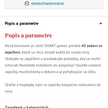
dotazy@agatinsvet.sk
Popis a parametre
Popis a parametre
Nový hlavolam zo série SMART games prináša
60 zadaní so
zajačikmi
, ktoré sa chcú dostať každý do svojej nory.
Skákajte so zajačikmi a preskakujte prekážky, aby sa mohli
schovať. Pomôžete králičkom do bezpečia? Využite ostatné
zajačiky, muchotrávky a dokonca aj pohybujúce sa líšky.
Skáčte a hopkajte, kým sa zajačiky bezpečne nedostanú do
nory.
Zaradené v kategóriách