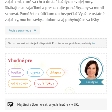
zajačikmi, ktoré sa chcú dostať každý do svojej nory.
Skákajte so zajačikmi a preskakujte prekážky, aby sa mohli
schovať. Pomôžete králičkom do bezpečia? Využite ostatné
zajačiky, muchotrávky a dokonca aj pohybujúce sa líšky.
Popis a parametre
Tento produkt už nie je k dispozícii. Pozrite sa na podobné produkty
tu
.
Vhodné pre
logiku
dievča
chlapca
Kristýna
od 6 rokov
od 9 rokov
Najširší výber
kreatívnych hračiek
v SK.