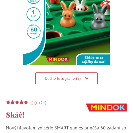
Ďalšie fotografie (5)
(
)
+
2
5,0
Skáč!
Nový hlavolam zo série SMART games prináša 60 zadaní so