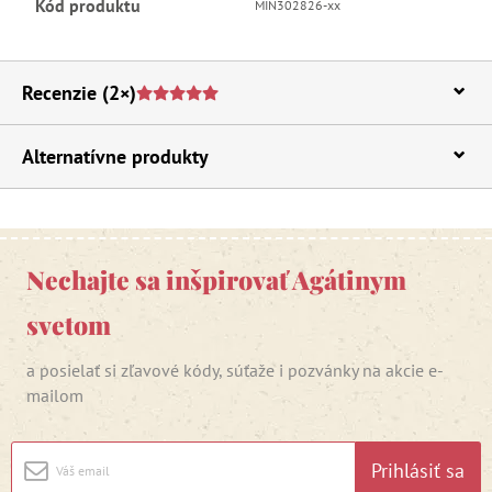
Kód produktu
MIN302826-xx
Recenzie
(2×)
Alternatívne produkty
Nechajte sa inšpirovať Agátinym
svetom
a posielať si zľavové kódy, súťaže i pozvánky na akcie e-
mailom
Prihlásiť sa