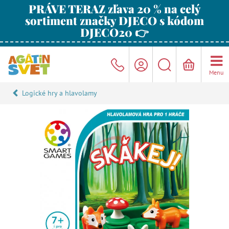
PRÁVE TERAZ zľava 20 % na celý
sortiment značky DJECO s kódom
DJECO20 👉
Menu
Logické hry a hlavolamy