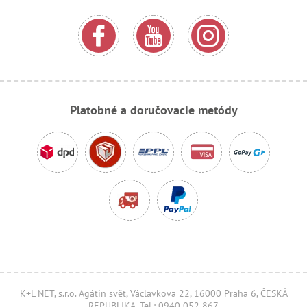
Platobné a doručovacie metódy
K+L NET, s.r.o. Agátin svět, Václavkova 22, 16000 Praha 6, ČESKÁ
REPUBLIKA, Tel.: 0940 052 867