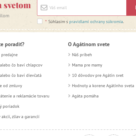
m svetom
ailom
*
Súhlasím s
pravidlami ochrany súkromia
.
te poradiť?
O Agátinom svete
 predajne
Náš príbeh
alebo čo baví chlapcov
Mama pre mamy
alebo čo baví dievčatá
10 dôvodov pre Agátin svet
e od zmluvy
Hodnoty a korene Agátinho sveta
átenie a reklamácie tovaru
Agáta pomáha
ý poriadok
kcií, zliav a garancií