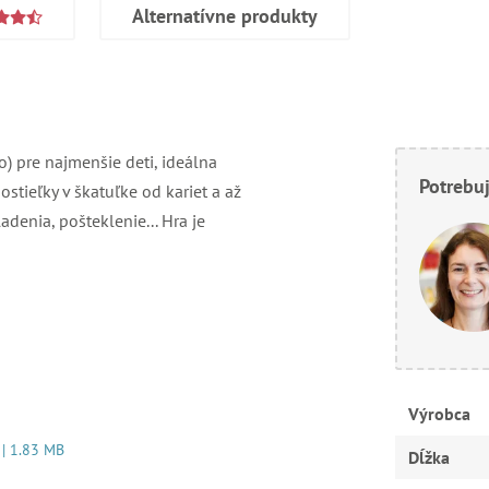
Alternatívne produkty
) pre najmenšie deti, ideálna
Potrebuj
ostieľky v škatuľke od kariet a až
denia, pošteklenie... Hra je
Výrobca
 | 1.83 MB
Dĺžka