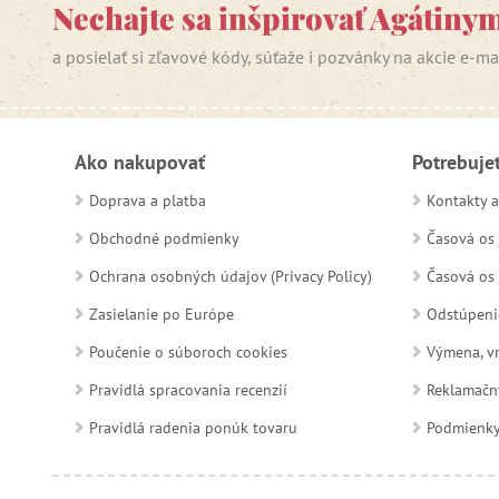
Nechajte sa inšpirovať Agátiny
a posielať si zľavové kódy, súťaže i pozvánky na akcie e-m
Ako nakupovať
Potrebuje
Doprava a platba
Kontakty a
Obchodné podmienky
Časová os 
Ochrana osobných údajov (Privacy Policy)
Časová os 
Zasielanie po Európe
Odstúpeni
Poučenie o súboroch cookies
Výmena, vr
Pravidlá spracovania recenzií
Reklamačn
Pravidlá radenia ponúk tovaru
Podmienky a