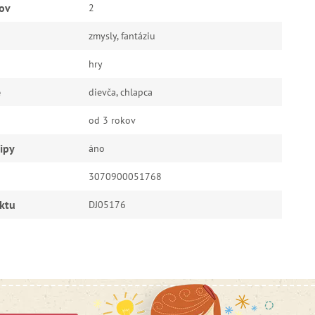
ov
2
zmysly, fantáziu
hry
e
dievča, chlapca
od 3 rokov
ipy
áno
3070900051768
ktu
DJ05176