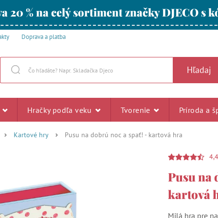
a 20 % na celý sortiment značky DJECO s
akty
Doprava a platba
Hľadaj
u
Hračky podľa veku
Tvorenie
Príroda a š
Kartové hry
Pusu na dobrú noc a spať! - kartová hra
4,
Pusu na d
kartová 
Milá hra pre na