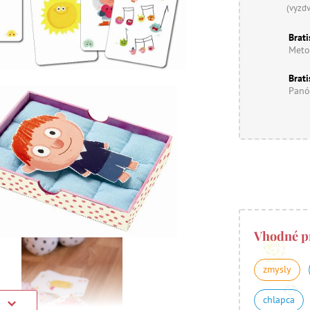
(vyzd
Brati
Meto
Brati
Panó
Vhodné p
zmysly
chlapca
)