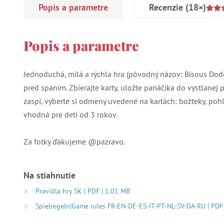
Popis a parametre
Recenzie
(18×)
Popis a parametre
Jednoduchá, milá a rýchla hra (pôvodný názov: Bisous Dodo
pred spaním. Zbierajte karty, uložte panáčika do vystlanej p
zaspí, vyberte si odmeny uvedené na kartách: božteky, pohla
vhodná pre deti od 3 rokov.
Za fotky ďakujeme @pazravo.
Na stiahnutie
Pravidla hry SK | PDF | 1.01 MB
Spielregeln|Game rules FR-EN-DE-ES-IT-PT-NL-SV-DA-RU | PDF