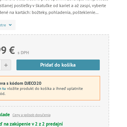
tlanej postieľky v škatuľke od kariet a až zaspí, vyberte
ené na kartách: božteky, pohladenia, pošteklenie...
etre
99 €
s DPH
+
Pridať do košíka
ava s kódom DJECO20
m tu
vložíte produkt do košíka a ihneď uplatníte
kód.
klade
Ceny a spôsob doručenia
ď na zakúpenie v 2 z 2 predajní