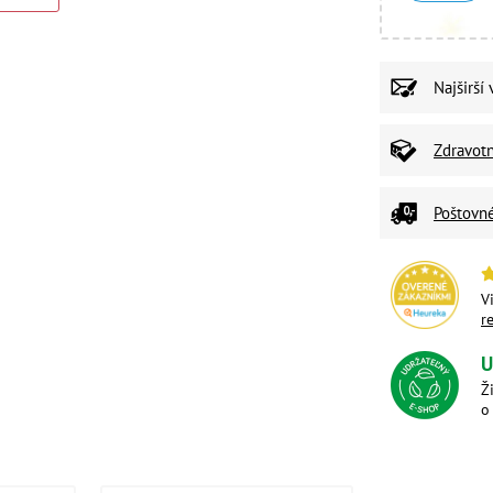
Najširší
Zdravot
Poštovn
V
r
U
Ž
o