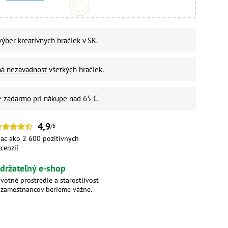
 výber
kreatívnych hračiek
v SK.
ná nezávadnosť
všetkých hračiek.
é zadarmo
pri nákupe nad 65 €.
4,9
/5
iac ako 2 600 pozitívnych
ecenzií
držateľný e-shop
ivotné prostredie a starostlivosť
 zamestnancov berieme vážne.