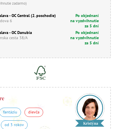
vihnutie zadarmo)
slava - OC Central (2. poschodie)
Po objednaní
dova 6
na vyzdvihnutie
za 5 dní
slava - OC Danubia
Po objednaní
nska cesta 38/A
na vyzdvihnutie
za 5 dní
re
fantáziu
dievča
Kristýna
od 3 rokov