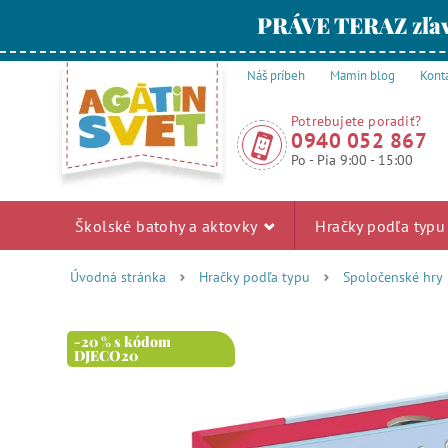
PRÁVE TERAZ zľav
Náš príbeh
Mamin blog
Kont
Potrebujete poradiť?
0940 052 867
Po - Pia 9:00 - 15:00
Školské batohy a aktovky
Hračky podľa typ
Úvodná stránka
Hračky podľa typu
Spoločenské hry
-20 % s kódom
DJECO20