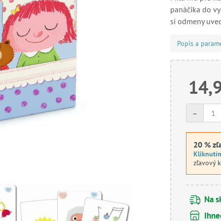
panáčika do vys
si odmeny uved
Popis a param
14,
-
20 % zľ
Kliknutí
zľavový 
Na s
Ihne