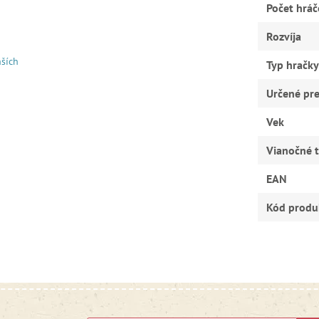
Počet hráč
Rozvíja
ších
Typ hračky
Určené pr
Vek
Vianočné t
EAN
Kód produ