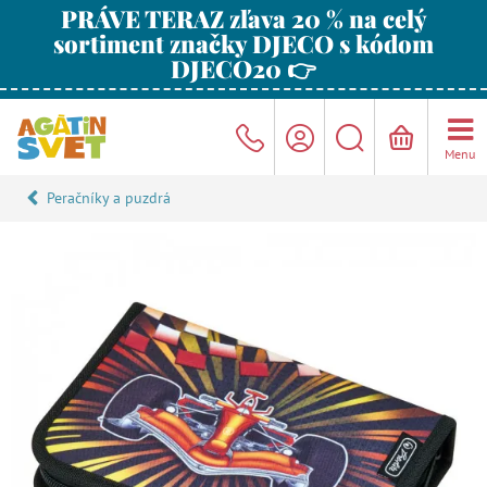
PRÁVE TERAZ zľava 20 % na celý
sortiment značky DJECO s kódom
DJECO20 👉
Menu
Peračníky a puzdrá