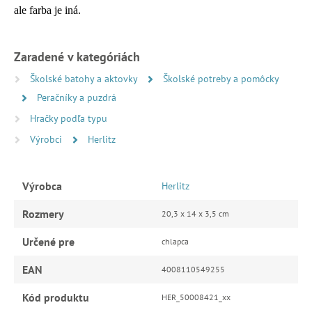
ale farba je iná.
Zaradené v kategóriách
Školské batohy a aktovky
Školské potreby a pomôcky
Peračníky a puzdrá
Hračky podľa typu
Výrobci
Herlitz
Výrobca
Herlitz
Rozmery
20,3 x 14 x 3,5 cm
Určené pre
chlapca
EAN
4008110549255
Kód produktu
HER_50008421_xx