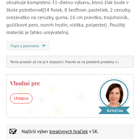
obsahuje kompletnú 31-dielnu výbavu, ktorú žiak bude v
škole potrebovať(14 fixiek, 8 šesťhran. pasteliek, 2 ceruzky,
orezávatko na ceruzky, guma, 16 cm pravítko, trojuholník,
guličkové pero, rozvrh hodín, vizitka, polyester) . Použitý
materiál je ľahko umývateľný.
Popis a parametre
Tento produkt už nie je k dispozícii. Pozrite sa na podobné produkty
tu
.
Vhodné pre
chlapca
Kristýna
Najširší výber
kreatívnych hračiek
v SK.