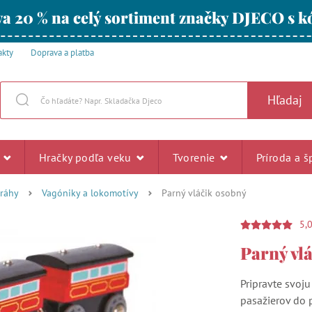
a 20 % na celý sortiment značky DJECO s
akty
Doprava a platba
Hľadaj
u
Hračky podľa veku
Tvorenie
Príroda a š
dráhy
Vagóniky a lokomotívy
Parný vláčik osobný
5,
Parný vl
Pripravte svoj
pasažierov do 