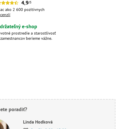
4,9
/5
iac ako 2 600 pozitívnych
ecenzií
držateľný e-shop
ivotné prostredie a starostlivosť
 zamestnancov berieme vážne.
ete poradiť?
Linda Hodková