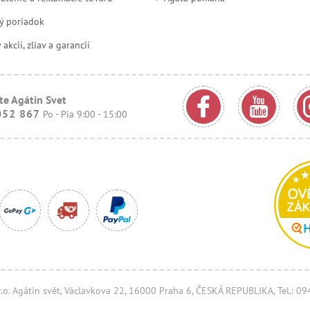
ý poriadok
kcií, zliav a garancií
te Agátin Svet
052 867
Po - Pia 9:00 - 15:00
.r.o. Agátin svět, Václavkova 22, 16000 Praha 6, ČESKÁ REPUBLIKA, Tel.: 0