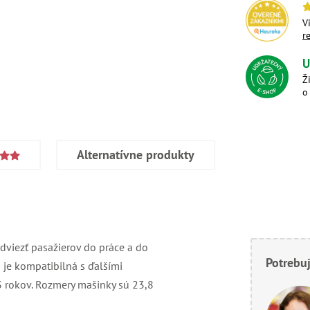
V
r
U
Ž
o
Alternatívne produkty
dviezť pasažierov do práce a do
Potrebuj
 je kompatibilná s ďalšími
3 rokov. Rozmery mašinky sú 23,8