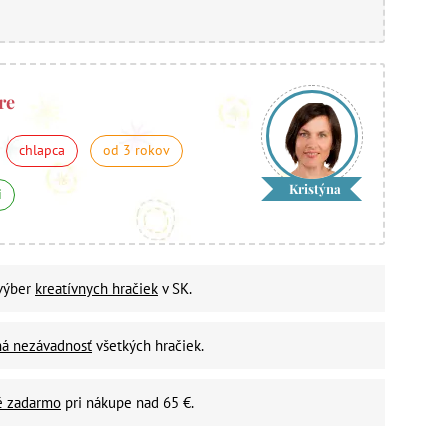
re
chlapca
od 3 rokov
Kristýna
i
 výber
kreatívnych hračiek
v SK.
ná nezávadnosť
všetkých hračiek.
é zadarmo
pri nákupe nad 65 €.