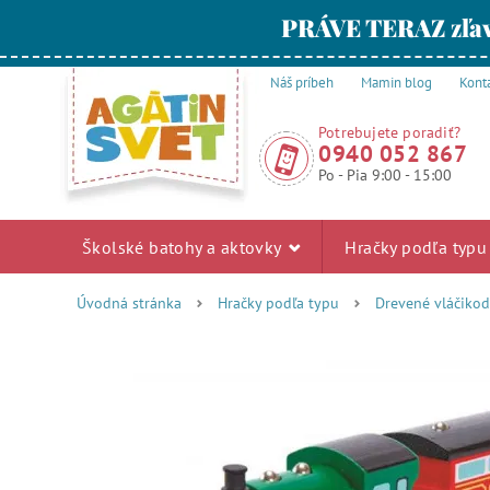
PRÁVE TERAZ zľav
Náš príbeh
Mamin blog
Kont
Potrebujete poradiť?
0940 052 867
Po - Pia 9:00 - 15:00
Školské batohy a aktovky
Hračky podľa typ
Úvodná stránka
Hračky podľa typu
Drevené vláčiko