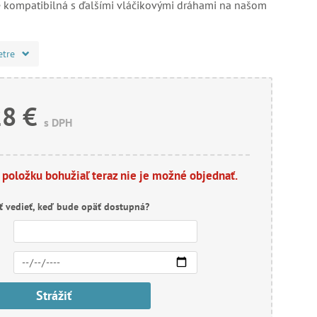
e kompatibilná s ďalšími vláčikovými dráhami na našom
etre
28 €
s DPH
 položku bohužiaľ teraz nie je možné objednať.
ť vedieť, keď bude opäť dostupná?
Strážiť