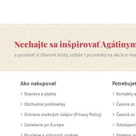
Nechajte sa inšpirovať Agátiny
a posielať si zľavové kódy, súťaže i pozvánky na akcie e-m
Ako nakupovať
Potrebuje
Doprava a platba
Kontakty a
Obchodné podmienky
Časová os 
Ochrana osobných údajov (Privacy Policy)
Časová os 
Zasielanie po Európe
Odstúpeni
Poučenie o súboroch cookies
Výmena, vr