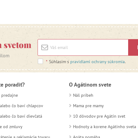
m svetom
ailom
*
Súhlasím s
pravidlami ochrany súkromia
.
te poradiť?
O Agátinom svete
 predajne
Náš príbeh
alebo čo baví chlapcov
Mama pre mamy
alebo čo baví dievčatá
10 dôvodov pre Agátin svet
e od zmluvy
Hodnoty a korene Agátinho sveta
átenie a reklamácie tovaru
Agáta pomáha