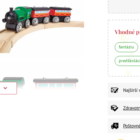
Vhodné p
fantáziu
predškolác
)
Najširší
Zdravot
Poštovn