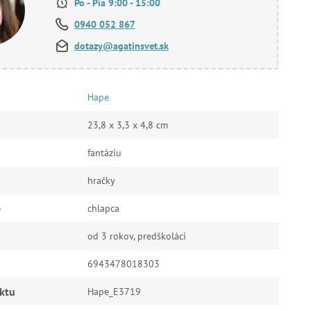
Po - Pia 9:00 - 15:00
0940 052 867
dotazy@agatinsvet.sk
Hape
23,8 x 3,3 x 4,8 cm
fantáziu
hračky
e
chlapca
od 3 rokov, predškoláci
6943478018303
ktu
Hape_E3719