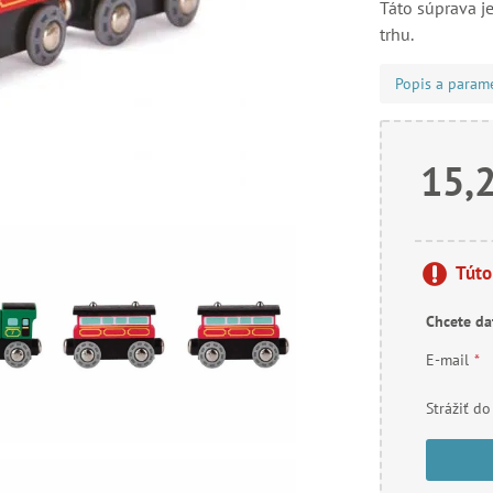
Táto súprava j
trhu.
Popis a param
15,
Túto
Chcete da
E-mail
*
Strážiť do