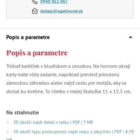
0940 052 867
dotazy@agatinsvet.sk
Popis a parametre
Popis a parametre
Tridsať kartičiek s bludiskom a ceruzkou. Na hornom okraji
karty máte vždy zadanie, napríklad previesť princeznú
zámockou záhradou alebo nájsť cestu pre motýľa, aby sa
dostal ku kvetine. To všetko v malej škatuľke 11 x 15,5 cm.
Na stiahnutie
30 úkolů: najdi detail v celku | PDF | 7 MB
30 úkolů typu posloupnost: najdi cestu z labyrintu | PDF | 8.78
MB