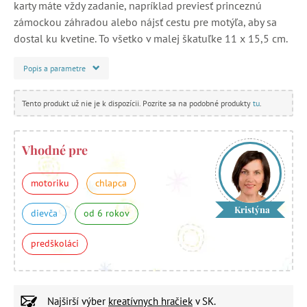
karty máte vždy zadanie, napríklad previesť princeznú
zámockou záhradou alebo nájsť cestu pre motýľa, aby sa
dostal ku kvetine. To všetko v malej škatuľke 11 x 15,5 cm.
Popis a parametre
Tento produkt už nie je k dispozícii. Pozrite sa na podobné produkty
tu
.
Vhodné pre
motoriku
chlapca
Kristýna
dievča
od 6 rokov
predškoláci
Najširší výber
kreatívnych hračiek
v SK.