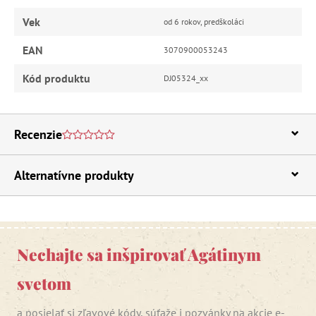
Vek
od 6 rokov, predškoláci
EAN
3070900053243
Kód produktu
DJ05324_xx
Recenzie
Alternatívne produkty
Nechajte sa inšpirovať Agátinym
svetom
a posielať si zľavové kódy, súťaže i pozvánky na akcie e-