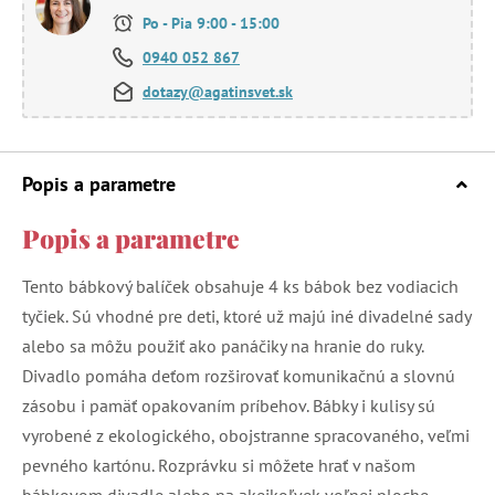
Po - Pia 9:00 - 15:00
0940 052 867
dotazy@agatinsvet.sk
Popis a parametre
Popis a parametre
Tento bábkový balíček obsahuje 4 ks bábok bez vodiacich
tyčiek. Sú vhodné pre deti, ktoré už majú iné divadelné sady
alebo sa môžu použiť ako panáčiky na hranie do ruky.
Divadlo pomáha deťom rozširovať komunikačnú a slovnú
zásobu i pamäť opakovaním príbehov. Bábky i kulisy sú
vyrobené z ekologického, obojstranne spracovaného, veľmi
pevného kartónu. Rozprávku si môžete hrať v našom
bábkovom divadle alebo na akejkoľvek voľnej ploche.