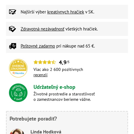
Najširší výber
kreatívnych hračiek
v SK.
Zdravotná nezávadnosť
všetkých hračiek.
Poštovné zadarmo
pri nákupe nad 65 €.
4,9
/5
Viac ako 2 600 pozitívnych
recenzií
Udržateľný e-shop
Životné prostredie a starostlivosť
o zamestnancov berieme vážne.
Potrebujete poradiť?
Linda Hodková