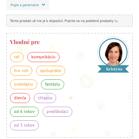
Popis a parametre
Tento produkt už nie je k dispozícii. Pozrite sa na podobné produkty
tu
.
Vhodné pre
reč
komunikáciu
Kristýna
hru rolí
spoluprácu
orientáciu
fantáziu
dievča
chlapca
od 6 rokov
predškoláci
od 3 rokov