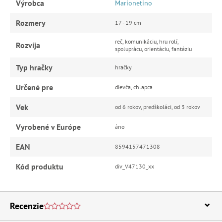
Výrobca
Marionetino
Rozmery
17 - 19 cm
reč, komunikáciu, hru rolí,
Rozvíja
spoluprácu, orientáciu, fantáziu
Typ hračky
hračky
Určené pre
dievča, chlapca
Vek
od 6 rokov, predškoláci, od 3 rokov
Vyrobené v Európe
áno
EAN
8594157471308
Kód produktu
div_V47130_xx
Recenzie