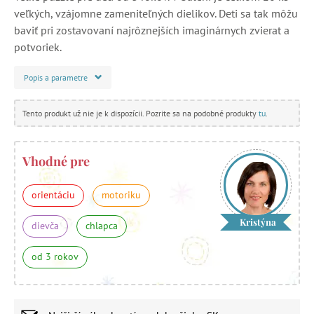
veľkých, vzájomne zameniteľných dielikov. Deti sa tak môžu
baviť pri zostavovaní najrôznejších imaginárnych zvierat a
potvoriek.
Popis a parametre
Tento produkt už nie je k dispozícii. Pozrite sa na podobné produkty
tu
.
Vhodné pre
orientáciu
motoriku
Kristýna
dievča
chlapca
od 3 rokov