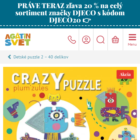
PRÁVE TERAZ zľava 20 % na celý
sortiment značky DJECO s kódom
DJECO20 👉
Menu
Detské puzzle 2 – 40 delikov
Akcia