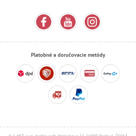
Platobné a doručovacie metódy
K+L NET, s.r.o. Agátin svět, Václavkova 22, 16000 Praha 6, ČESKÁ