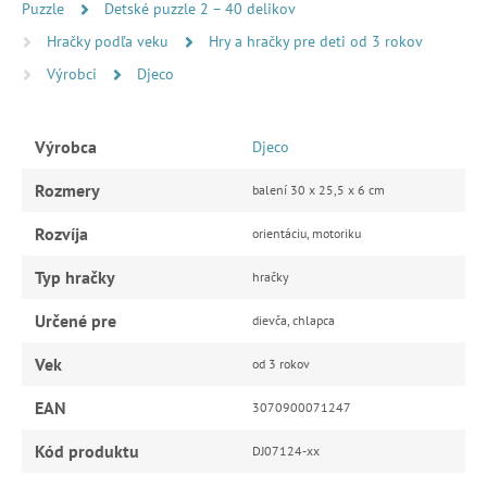
Puzzle
Detské puzzle 2 – 40 delikov
Hračky podľa veku
Hry a hračky pre deti od 3 rokov
Výrobci
Djeco
Výrobca
Djeco
Rozmery
balení 30 x 25,5 x 6 cm
Rozvíja
orientáciu, motoriku
Typ hračky
hračky
Určené pre
dievča, chlapca
Vek
od 3 rokov
EAN
3070900071247
Kód produktu
DJ07124-xx