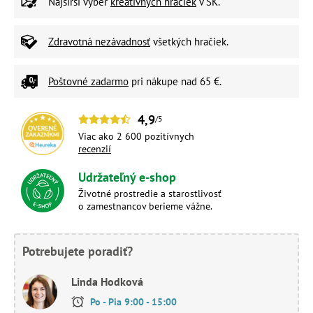
Najširší výber
kreatívnych hračiek
v SK.
Zdravotná nezávadnosť
všetkých hračiek.
Poštovné zadarmo
pri nákupe nad 65 €.
4,9
/5
Viac ako 2 600 pozitívnych
recenzií
Udržateľný e-shop
Životné prostredie a starostlivosť
o zamestnancov berieme vážne.
Potrebujete poradiť?
Linda Hodková
Po - Pia 9:00 - 15:00