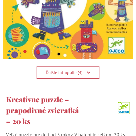
Ďalšie fotografie (4)
Kreatívne puzzle –
prapodivné zvieratká
– 20 ks
Veľké puzzle pre deti od 3 rokov. V balení je celkom 20 ks