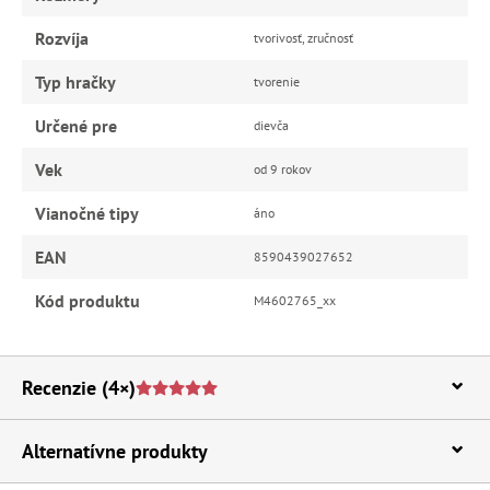
Rozvíja
tvorivosť, zručnosť
Typ hračky
tvorenie
Určené pre
dievča
Vek
od 9 rokov
Vianočné tipy
áno
EAN
8590439027652
Kód produktu
M4602765_xx
Recenzie
(4×)
Alternatívne produkty