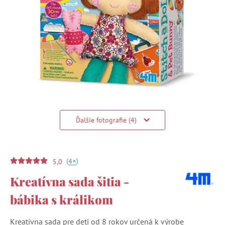
Ďalšie fotografie (4)
(
)
+
4
5,0
Kreatívna sada šitia -
bábika s králikom
Kreatívna sada pre deti od 8 rokov určená k výrobe