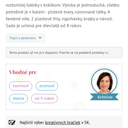
roztomilej bábiky s králikom. Výroba je jednoduchá, všetko
potrebné je v balení - plstené tvary, vzorované látky, 4
farebné nite, 2 plastové ihly, vypchávky, krajky a návod.
Sada je určená pre dievčatá od 8 rokov.
Popis a parametre
Tento produkt už nie je k dispozícii. Pozrite sa na podobné produkty
tu
.
Vhodné pre
tvorivosť
zručnosť
Kristýna
dievča
od 9 rokov
Najširší výber
kreatívnych hračiek
v SK.