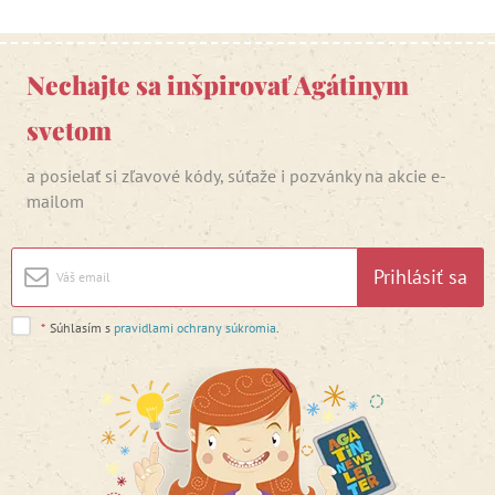
Nechajte sa inšpirovať Agátinym
svetom
a posielať si zľavové kódy, súťaže i pozvánky na akcie e-
mailom
Prihlásiť sa
*
Súhlasím s
pravidlami ochrany súkromia
.