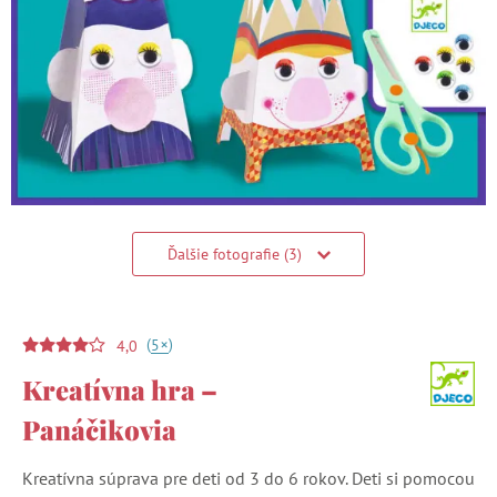
Ďalšie fotografie (3)
(
)
+
5
4,0
Kreatívna hra –
Panáčikovia
Kreatívna súprava pre deti od 3 do 6 rokov. Deti si pomocou