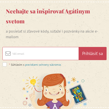
Nechajte sa inšpirovať Agátinym
svetom
a posielať si zľavové kódy, súťaže i pozvánky na akcie e-
mailom
Prihlásiť sa
*
Súhlasím s
pravidlami ochrany súkromia
.