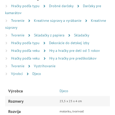
Hračky podľa typu
Drobné darčeky
Darčeky pre
kamarátov
Tvorenie
Kreatívne súpravy a vyrábanie
Kreatívne
súpravy
Tvorenie
Skladačky z papiera
Skladačky
Hračky podľa typu
Dekorácie do detskej izby
Hračky podľa veku
Hry a hračky pre deti od 3 rokov
Hračky podľa veku
Hry a hračky pre predškolákov
Tvorenie
Vystrihovanie
Výrobci
Djeco
Výrobca
Djeco
Rozmery
23,5 x 23 x 4 cm
Rozvíja
motoriku, tvorivosť