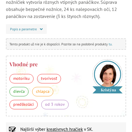
nožničiek vytvoria rôznych vtipných panáčikov. Súprava
obsahuje bezpečné nožnice, 24 ks nalepovacích očí, 12
panáčikov na zostavenie (3 ks štyroch rôznych).
Popis a parametre
Tento produkt už nie je k dispozícii. Pozrite sa na podobné produkty
tu
.
Vhodné pre
motoriku
tvorivosť
Kristýna
dievča
chlapca
predškoláci
od 3 rokov
Najširší výber
kreatívnych hračiek
v SK.