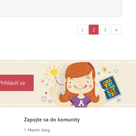
1
2
3
4
Prihlásiť sa
Zapojte sa do komunity
Mamin blog