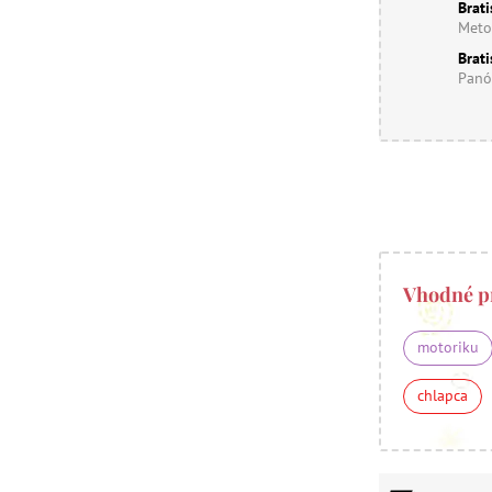
Brati
Meto
Brati
Panó
Vhodné p
motoriku
chlapca