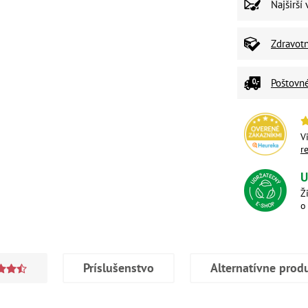
Najširší
Zdravot
Poštovn
V
r
U
Ž
o
Príslušenstvo
Alternatívne prod