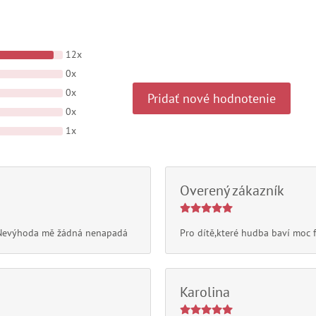
12x
0x
0x
Pridať nové hodnotenie
0x
1x
Overený zákazník
e.Nevýhoda mě žádná nenapadá
Pro dítě,které hudba baví moc 
Karolina