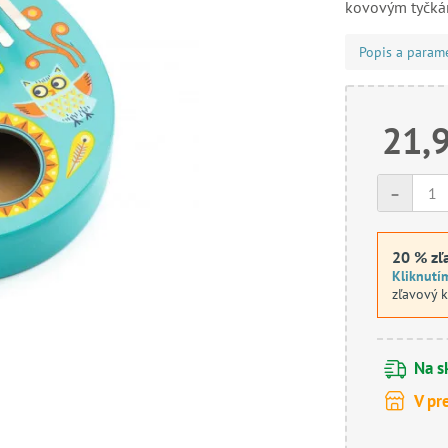
kovovým tyčká
Popis a param
21,
-
20 % zľ
Kliknutí
zľavový 
Na s
V pr