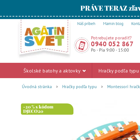
PRÁVE TERAZ zľav
Náš príbeh
Mamin blog
Kont
Potrebujete poradiť?
0940 052 867
Po - Pia 9:00 - 15:00
Školské batohy a aktovky
Hračky podľa typ
Úvodná stránka
Hračky podľa typu
Montessori hrač
-20 % s kódom
DJECO20