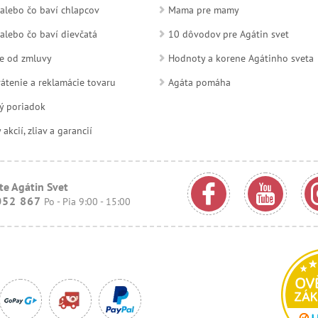
alebo čo baví chlapcov
Mama pre mamy
alebo čo baví dievčatá
10 dôvodov pre Agátin svet
e od zmluvy
Hodnoty a korene Agátinho sveta
átenie a reklamácie tovaru
Agáta pomáha
ý poriadok
kcií, zliav a garancií
te Agátin Svet
052 867
Po - Pia 9:00 - 15:00