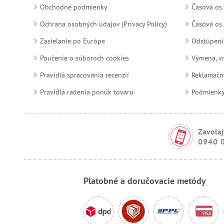
Obchodné podmienky
Časová os 
Ochrana osobných údajov (Privacy Policy)
Časová os 
Zasielanie po Európe
Odstúpeni
Poučenie o súboroch cookies
Výmena, vr
Pravidlá spracovania recenzií
Reklamačn
Pravidlá radenia ponúk tovaru
Podmienky a
Zavolaj
0940 
Platobné a doručovacie metódy