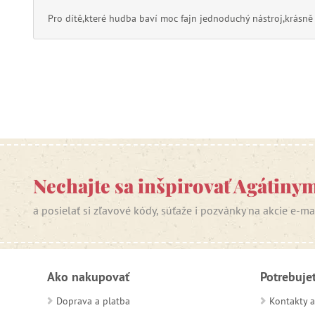
Pro dítě,které hudba baví moc fajn jednoduchý nástroj,krásně
Nechajte sa inšpirovať Agátiny
a posielať si zľavové kódy, súťaže i pozvánky na akcie e-m
Ako nakupovať
Potrebuje
Doprava a platba
Kontakty a