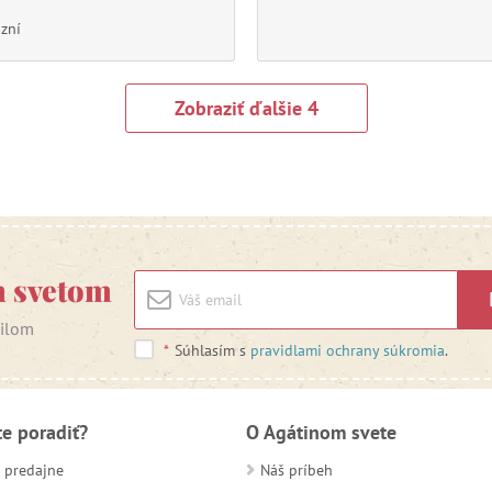
 zní
m svetom
ailom
*
Súhlasím s
pravidlami ochrany súkromia
.
te poradiť?
O Agátinom svete
 predajne
Náš príbeh