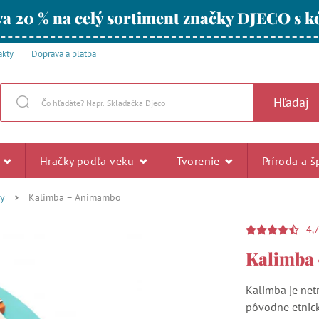
a 20 % na celý sortiment značky DJECO s
akty
Doprava a platba
Hľadaj
u
Hračky podľa veku
Tvorenie
Príroda a š
ky
Kalimba – Animambo
4,
Kalimba
Kalimba je netr
pôvodne etnick