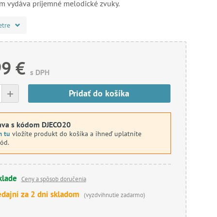
m vydáva príjemné melodické zvuky.
etre
99 €
s DPH
+
Pridať do košíka
ava s kódom DJECO20
m tu
vložíte produkt do košíka a ihneď uplatníte
kód.
klade
Ceny a spôsob doručenia
edajni za 2 dni skladom
(vyzdvihnutie zadarmo)