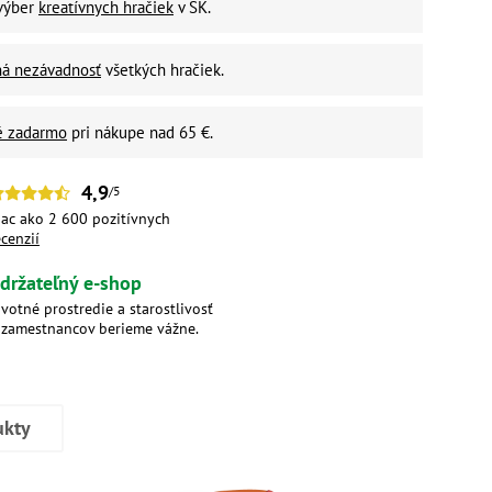
 výber
kreatívnych hračiek
v SK.
ná nezávadnosť
všetkých hračiek.
é zadarmo
pri nákupe nad 65 €.
4,9
/5
iac ako 2 600 pozitívnych
ecenzií
držateľný e-shop
ivotné prostredie a starostlivosť
 zamestnancov berieme vážne.
ukty