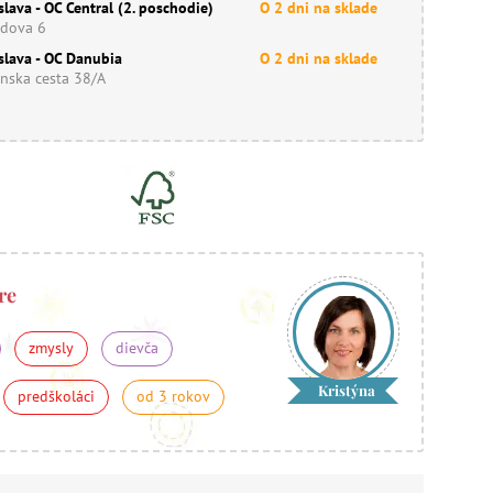
slava - OC Central (2. poschodie)
O 2 dni na sklade
dova 6
slava - OC Danubia
O 2 dni na sklade
nska cesta 38/A
re
zmysly
dievča
Kristýna
predškoláci
od 3 rokov