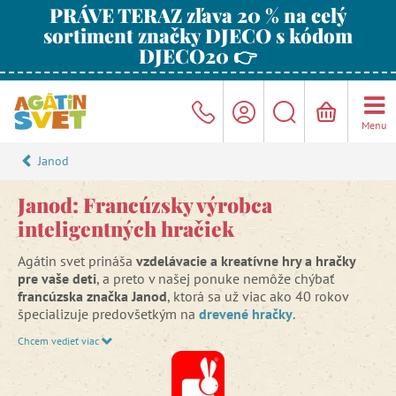
PRÁVE TERAZ zľava 20 % na celý
sortiment značky DJECO s kódom
DJECO20 👉
Menu
Janod
Janod: Francúzsky výrobca
inteligentných hračiek
Agátin svet prináša
vzdelávacie a kreatívne hry a hračky
pre vaše deti
, a preto v našej ponuke nemôže chýbať
francúzska značka Janod
, ktorá sa už viac ako 40 rokov
špecializuje predovšetkým na
drevené hračky
.
Chcem vedieť viac
V oblasti drevených hračiek je firma Janod na francúzskom
trhu úplnou špičkou
. Okrem nich vyrába tiež
magnetické
hračky
, prekrásne
puzzle
, očarujúce
hudobné nástroje
a