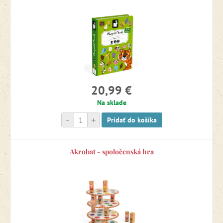
Magnetické hračky
Stavebnice
20,99 €
Hračky do vane
Na sklade
-
+
Pridať do košíka
Hudobné hračky
Akrobat - spoločenská hra
Motorické hračky
Odrážadlá, chodúľky, motorické stolčeky
Potreby pre bábätká