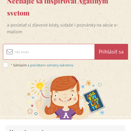
Nechajte sa inšpirovať Agátinym
svetom
a posielať si zľavové kódy, súťaže i pozvánky na akcie e-
mailom
Prihlásiť sa
*
Súhlasím s
pravidlami ochrany súkromia
.