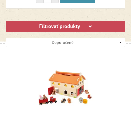
Masky, tetovačky a doplnky
Filtrovať produkty
Zápisníky, denníčky a listové súpravy
Doporučené
Športové hry
Výbava a hračky k vode
Hračky na záhradu
Pieskoviská a vonkajšie kuchynky
Učiace veže a rastúce stoličky