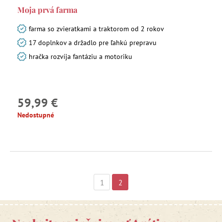
Moja prvá farma
farma so zvieratkami a traktorom od 2 rokov
Podložky na hranie
17 doplnkov a držadlo pre ľahkú prepravu
hračka rozvíja fantáziu a motoriku
Preliezky, hojdačky a pohybové zostavy do detskej izby
Výpredaj -20 %
59,99 €
Nedostupné
Výpredaj -15 %
1
2