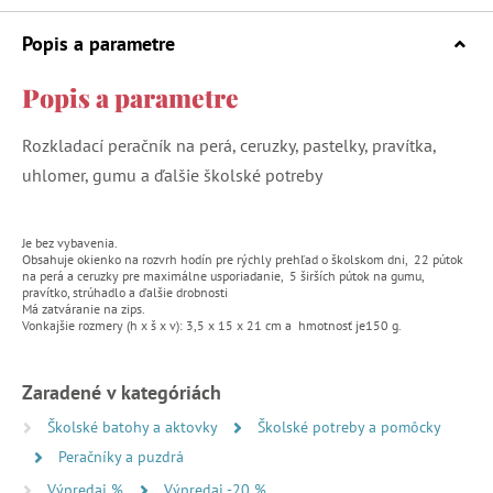
Popis a parametre
Popis a parametre
Rozkladací peračník na perá, ceruzky, pastelky, pravítka,
uhlomer, gumu a ďalšie školské potreby
Je bez vybavenia.
Obsahuje okienko na rozvrh hodín pre rýchly prehľad o školskom dni, 22 pútok
na perá a ceruzky pre maximálne usporiadanie, 5 širších pútok na gumu,
pravítko, strúhadlo a ďalšie drobnosti
Má zatváranie na zips.
Vonkajšie rozmery (h x š x v): 3,5 x 15 x 21 cm a hmotnosť je150 g.
Zaradené v kategóriách
Školské batohy a aktovky
Školské potreby a pomôcky
Peračníky a puzdrá
Výpredaj %
Výpredaj -20 %