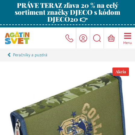
PRÁVE TERAZ zľava 20 % na celý
sortiment značky DJECO s kódom
DJECO20 👉
Menu
Peračníky a puzdrá
Akcia