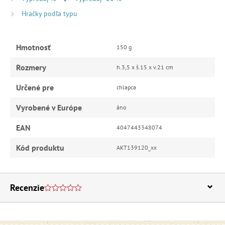
Hračky podľa typu
Hmotnosť
150 g
Rozmery
h.3,5 x š.15 x v.21 cm
Určené pre
chlapca
Vyrobené v Európe
áno
EAN
4047443348074
Kód produktu
AKT139120_xx
Recenzie