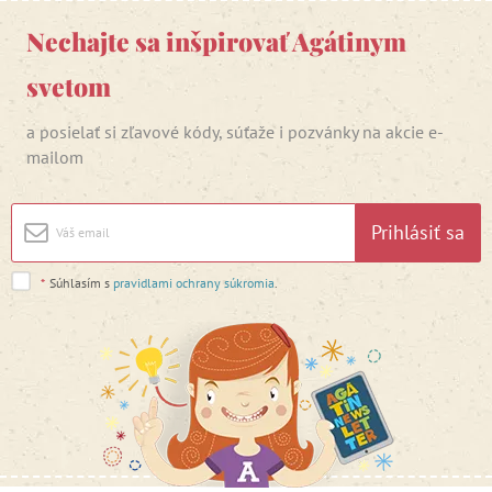
Nechajte sa inšpirovať Agátinym
svetom
a posielať si zľavové kódy, súťaže i pozvánky na akcie e-
mailom
Prihlásiť sa
*
Súhlasím s
pravidlami ochrany súkromia
.