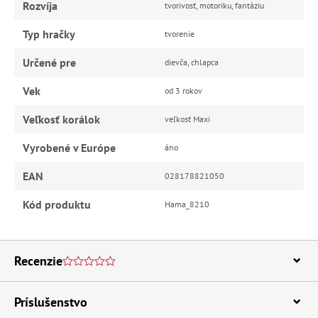
Rozvíja
tvorivosť, motoriku, fantáziu
Typ hračky
tvorenie
Určené pre
dievča, chlapca
Vek
od 3 rokov
Veľkosť korálok
veľkosť Maxi
Vyrobené v Európe
áno
EAN
028178821050
Kód produktu
Hama_8210
Recenzie
Príslušenstvo