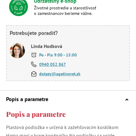
Udržateľný e-shop
Životné prostredie a starostlivosť
o zamestnancov berieme vážne.
Potrebujete poradiť?
Linda Hodková
Po - Pia 9:00 - 15:00
0940 052 867
dotazy@agatinsvet.sk
Popis a parametre
Popis a parametre
Plastová podložka v určená k zažehľovacím korálikom
Hama maxi v tvare korytnačky. Na podložku sa vojde