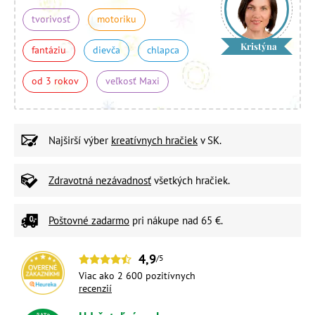
tvorivosť
motoriku
Kristýna
fantáziu
dievča
chlapca
od 3 rokov
veľkosť Maxi
Najširší výber
kreatívnych hračiek
v SK.
Zdravotná nezávadnosť
všetkých hračiek.
Poštovné zadarmo
pri nákupe nad 65 €.
4,9
/5
Viac ako 2 600 pozitívnych
recenzií