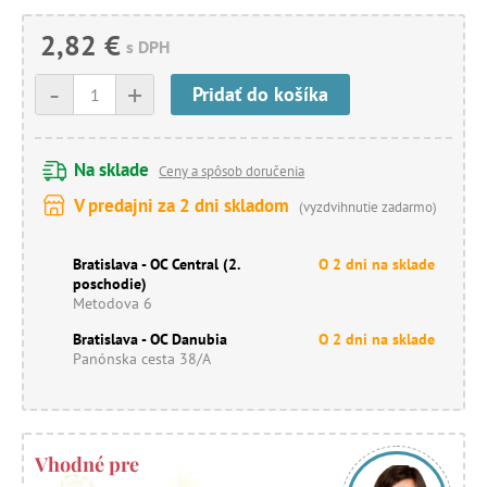
2,82 €
s DPH
-
+
Pridať do košíka
Na sklade
Ceny a spôsob doručenia
V predajni za 2 dni skladom
(vyzdvihnutie zadarmo)
Bratislava - OC Central (2.
O 2 dni na sklade
poschodie)
Metodova 6
Bratislava - OC Danubia
O 2 dni na sklade
Panónska cesta 38/A
Vhodné pre