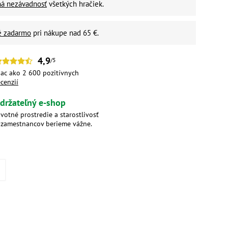
ná nezávadnosť
všetkých hračiek.
é zadarmo
pri nákupe nad 65 €.
4,9
/5
iac ako 2 600 pozitívnych
ecenzií
držateľný e-shop
ivotné prostredie a starostlivosť
 zamestnancov berieme vážne.