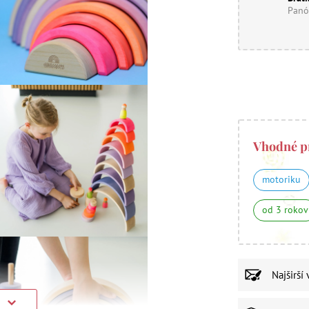
Panó
Vhodné p
motoriku
od 3 rokov
Najširší
)