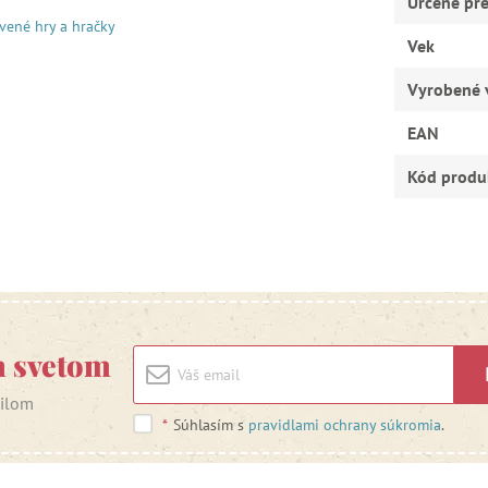
Určené pr
vené hry a hračky
Vek
Vyrobené 
EAN
Kód produ
m svetom
ailom
*
Súhlasím s
pravidlami ochrany súkromia
.