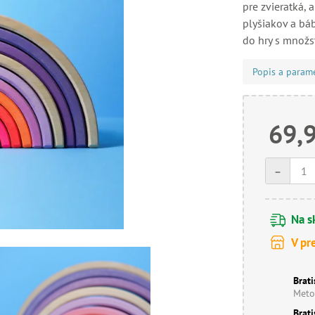
pre zvieratká,
plyšiakov a báb
do hry s množs
Popis a param
69,
-
Na s
V pr
Brati
Meto
Brati