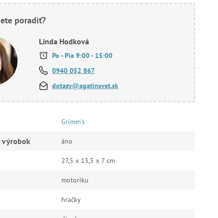
ete poradiť?
Linda Hodková
Po - Pia 9:00 - 15:00
0940 052 867
dotazy@agatinsvet.sk
Grimm's
ý výrobok
áno
27,5 x 13,5 x 7 cm
motoriku
hračky