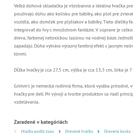
Veľká dúhová skladačka je všestranná a ideálna hračka pre d
používajú dúhu ako kolísku pre bábiky, ako plot pre zviera
vozidlá, ako domček pre plyšiakov a bábiky. Tieto dieliky 
integrovať do hry s množstvom fantázie. V súprave je celk
dreva, farbenej netoxickou lazúrou na vodnej báze. Jednot
zapadajú. Dúha vytvára výrazný farebný efekt s jasným ne
tónmi.
Dĺžka hračky je cca 27,5 cm, výška je cca 13,5 cm, šírka je 
Grimm's je nemecká rodinná firma, ktorá vyrába prírodné,
hračky pre deti. Pri vývoji a tvorbe produktov sa riadi pri
vzdelávania.
Zaradené v kategóriách
Hračky podľa typu
Drevené hračky
Drevené kocky