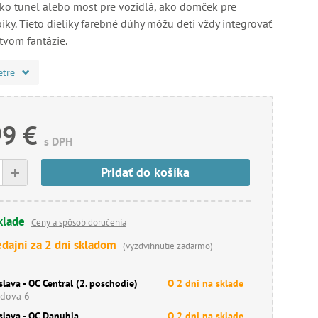
 ako tunel alebo most pre vozidlá, ako domček pre
iky. Tieto dieliky farebné dúhy môžu deti vždy integrovať
tvom fantázie.
etre
99 €
s DPH
+
Pridať do košíka
klade
Ceny a spôsob doručenia
edajni za 2 dni skladom
(vyzdvihnutie zadarmo)
slava - OC Central (2. poschodie)
O 2 dni na sklade
dova 6
slava - OC Danubia
O 2 dni na sklade