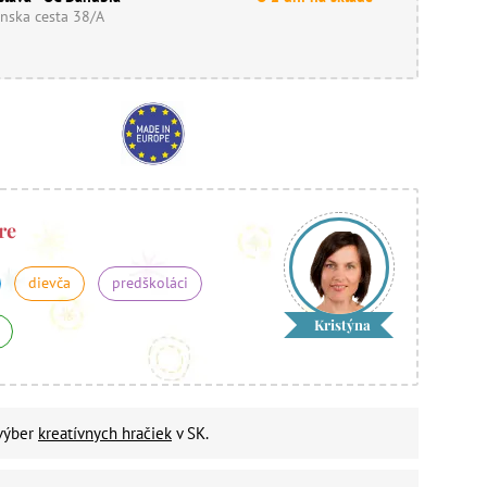
nska cesta 38/A
re
dievča
predškoláci
Kristýna
 výber
kreatívnych hračiek
v SK.