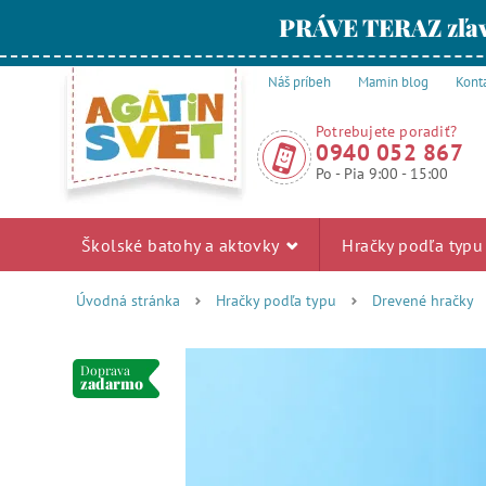
PRÁVE TERAZ zľav
Náš príbeh
Mamin blog
Kont
Potrebujete poradiť?
0940 052 867
Po - Pia 9:00 - 15:00
Školské batohy a aktovky
Hračky podľa typ
Úvodná stránka
Hračky podľa typu
Drevené hračky
Doprava
zadarmo