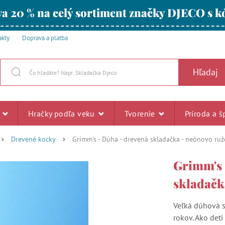
a 20 % na celý sortiment značky DJECO s
akty
Doprava a platba
Hľadaj
u
Hračky podľa veku
Tvorenie
Príroda a š
Drevené kocky
Grimm's - Dúha - drevená skladačka - neónovo ru
Grimm's 
skladačk
Veľká dúhová s
rokov. Ako deti