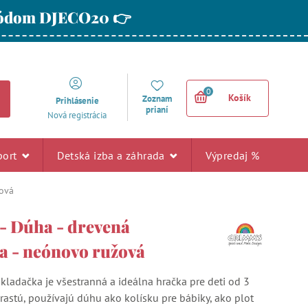
 kódom DJECO20 👉
0
Košík
Zoznam
Prihlásenie
prianí
Nová registrácia
port
Detská izba a záhrada
Výpredaj %
žová
- Dúha - drevená
a - neónovo ružová
kladačka je všestranná a ideálna hračka pre deti od 3
 rastú, používajú dúhu ako kolísku pre bábiky, ako plot