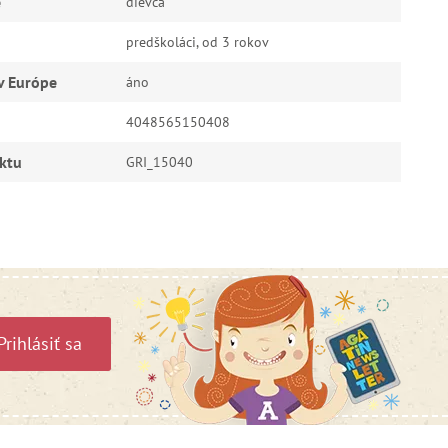
e
dievča
predškoláci, od 3 rokov
v Európe
áno
4048565150408
ktu
GRI_15040
Prihlásiť sa