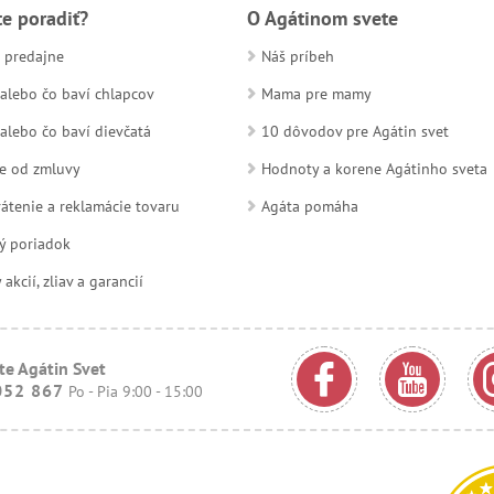
te poradiť?
O Agátinom svete
 predajne
Náš príbeh
alebo čo baví chlapcov
Mama pre mamy
alebo čo baví dievčatá
10 dôvodov pre Agátin svet
e od zmluvy
Hodnoty a korene Agátinho sveta
átenie a reklamácie tovaru
Agáta pomáha
ý poriadok
kcií, zliav a garancií
te Agátin Svet
052 867
Po - Pia 9:00 - 15:00