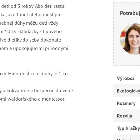
eti od 3 rokov. Ako deti rastú,
Potrebuj
tká, ako tunel alebo most pre
farebnej dúhy môžu deti vždy
om 10 ks skladačky z lipového
livé dieliky do seba dokonale
ónom a upokojujúcimi prírodnými
7 cm. Hmotnosť celej dúhy je 1 kg.
Výrobca
 vysokokvalitné a bezpečné drevené
Ekologick
ncípmi waldorfského a montessori
Rozmery
Rozvíja
Typ hračky