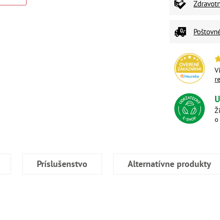
Zdravot
Poštovn
V
r
U
Ž
o
Príslušenstvo
Alternatívne produkty