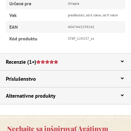
Určené pre
chlapca
Vek
predškoláci, od 6 rokov, od 9 rokov
EAN
4047443239242
Kód produktu
STEP_129237_xx
Recenzie
(1×)
Príslušenstvo
Alternatívne produkty
Nechajte sa inšpirovať Agátinym