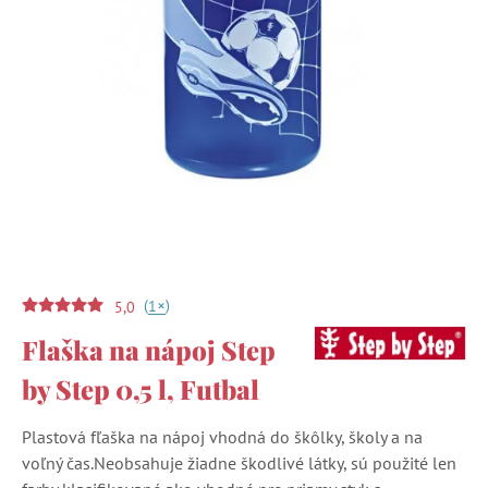
(
)
+
1
5,0
Flaška na nápoj Step
by Step 0,5 l, Futbal
Plastová fľaška na nápoj vhodná do škôlky, školy a na
voľný čas.Neobsahuje žiadne škodlivé látky, sú použité len