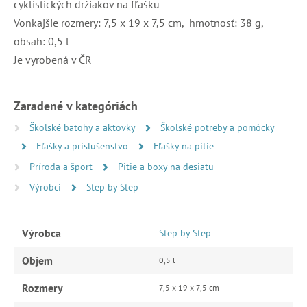
cyklistických držiakov na fľašku
Vonkajšie rozmery: 7,5 x 19 x 7,5 cm, hmotnosť: 38 g,
obsah: 0,5 l
Je vyrobená v ČR
Zaradené v kategóriách
Školské batohy a aktovky
Školské potreby a pomôcky
Fľašky a príslušenstvo
Fľašky na pitie
Príroda a šport
Pitie a boxy na desiatu
Výrobci
Step by Step
Výrobca
Step by Step
Objem
0,5 l
Rozmery
7,5 x 19 x 7,5 cm