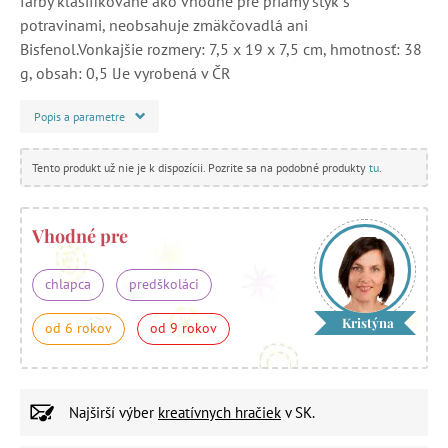
farby klasifikované ako vhodné pre priamy styk s
potravinami, neobsahuje zmäkčovadlá ani
Bisfenol.Vonkajšie rozmery: 7,5 x 19 x 7,5 cm, hmotnosť: 38
g, obsah: 0,5 lJe vyrobená v ČR
Popis a parametre
Tento produkt už nie je k dispozícii. Pozrite sa na podobné produkty
tu
.
Vhodné pre
chlapca
predškoláci
Kristýna
od 6 rokov
od 9 rokov
Najširší výber
kreatívnych hračiek
v SK.