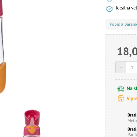
ideálna ve
Popis a param
18,
-
Na s
V pr
Brati
Meto
Brati
Panó