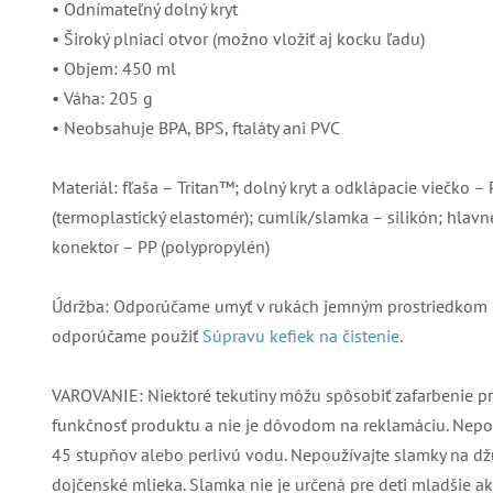
• Odnímateľný dolný kryt
• Široký plniaci otvor (možno vložiť aj kocku ľadu)
• Objem: 450 ml
• Váha: 205 g
• Neobsahuje BPA, BPS, ftaláty ani PVC
Materiál: fľaša – Tritan™; dolný kryt a odklápacie viečko –
(termoplastický elastomér); cumlík/slamka – silikón; hlavné
konektor – PP (polypropylén)
Údržba: Odporúčame umyť v rukách jemným prostriedkom na
odporúčame použiť
Súpravu kefiek na čistenie
.
VAROVANIE: Niektoré tekutiny môžu spôsobiť zafarbenie p
funkčnosť produktu a nie je dôvodom na reklamáciu. Nepouž
45 stupňov alebo perlivú vodu. Nepoužívajte slamky na dž
dojčenské mlieka. Slamka nie je určená pre deti mladšie 