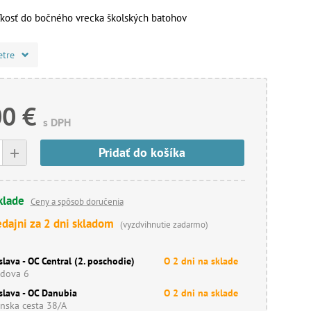
ľkosť do bočného vrecka školských batohov
etre
00 €
s DPH
+
Pridať do košíka
klade
Ceny a spôsob doručenia
edajni za 2 dni skladom
(vyzdvihnutie zadarmo)
slava - OC Central (2. poschodie)
O 2 dni na sklade
dova 6
slava - OC Danubia
O 2 dni na sklade
nska cesta 38/A