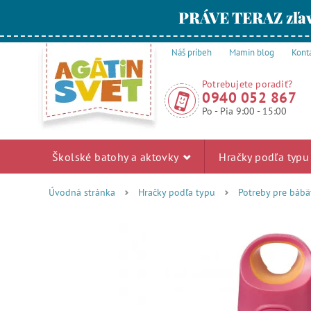
PRÁVE TERAZ zľav
Náš príbeh
Mamin blog
Kont
Potrebujete poradiť?
0940 052 867
Po - Pia 9:00 - 15:00
Školské batohy a aktovky
Hračky podľa typ
Úvodná stránka
Hračky podľa typu
Potreby pre bábä