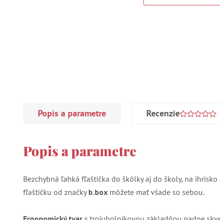
Popis a parametre
Recenzie
Popis a parametre
Bezchybná ľahká fľaštička do škôlky aj do školy, na ihrisko 
fľaštičku od značky
b.box
môžete mať všade so sebou.
Ergonomický tvar
s trojuholníkovou základňou padne skve