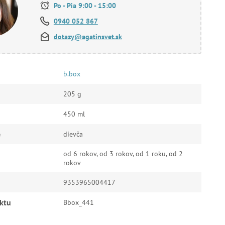
Po - Pia 9:00 - 15:00
0940 052 867
dotazy@agatinsvet.sk
b.box
205 g
450 ml
e
dievča
od 6 rokov, od 3 rokov, od 1 roku, od 2
rokov
9353965004417
ktu
Bbox_441