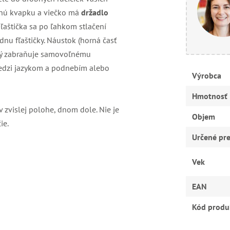
lednú kvapku a viečko má
držadlo
Fľaštička sa po ľahkom stlačení
 dnu fľaštičky. Náustok (horná časť
orý zabraňuje samovoľnému
 medzi jazykom a podnebím alebo
Výrobca
Hmotnosť
 v zvislej polohe, dnom dole. Nie je
Objem
ie.
Určené pr
Vek
EAN
Kód produ