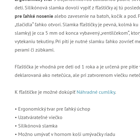
detí. Silikónová slamka dovolí vypiť z fľaštičky aj tú pos
pre ľahké nosenie
alebo zavesenie na batoh, kočík a pod. 
„tlačidla“ ľahko otvorí. Slamka fľaštičky je pevná, kolmá ku
slamky) je cca 5 mm od konca vybavený „ventilčekom“, kt
vytekaniu tekutiny. Pri pití je nutné slamku ľahko zovrieť
perami či zúbkami.
Fľaštička je vhodná pre deti od 1 roka a je určená pre pitie
deklarovaná ako netečúca, ale pri zatvorenom viečku neteč
K fľaštičke je možné dokúpiť
Náhradné cumlíky
.
• Ergonomický tvar pre ľahký úchop
• Uzatvárateľné viečko
• Silikónová slamka
• Možno umývať v hornom koši umývačky riadu