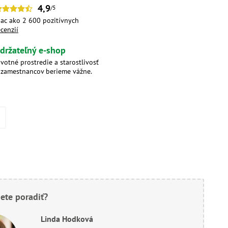
4,9
/5
iac ako 2 600 pozitívnych
ecenzií
držateľný e-shop
ivotné prostredie a starostlivosť
 zamestnancov berieme vážne.
ete poradiť?
Linda Hodková