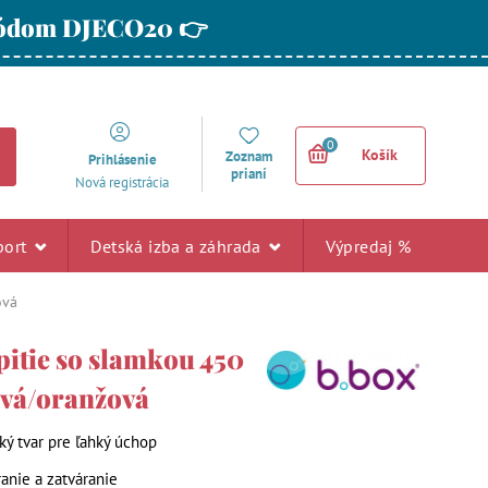
 kódom DJECO20 👉
0
Košík
Zoznam
Prihlásenie
prianí
Nová registrácia
port
Detská izba a záhrada
Výpredaj %
ová
pitie so slamkou 450
ová/oranžová
ý tvar pre ľahký úchop
ranie a zatváranie