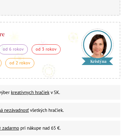
re
od 6 rokov
od 3 rokov
Kristýna
od 2 rokov
 výber
kreatívnych hračiek
v SK.
ná nezávadnosť
všetkých hračiek.
é zadarmo
pri nákupe nad 65 €.