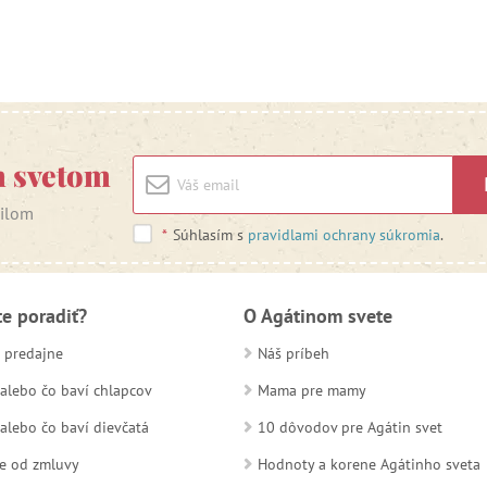
m svetom
ailom
*
Súhlasím s
pravidlami ochrany súkromia
.
te poradiť?
O Agátinom svete
 predajne
Náš príbeh
alebo čo baví chlapcov
Mama pre mamy
alebo čo baví dievčatá
10 dôvodov pre Agátin svet
e od zmluvy
Hodnoty a korene Agátinho sveta