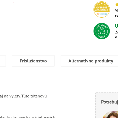
V
r
U
Ž
o
Príslušenstvo
Alternatívne produkty
aj na výlety. Túto tritanovú
Potrebuj
le do drobných ručičiek vašich