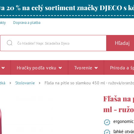
a 20 % na celý sortiment značky DJECO s
akty
Doprava a platba
Hľadaj
u
Hračky podľa veku
Tvorenie
Príroda a š
tká
Stolovanie
Fľaša na pitie so slamkou 450 ml - ružová/oranž
Fľaša na 
ml - ruž
ergonomick
ľahké otvá