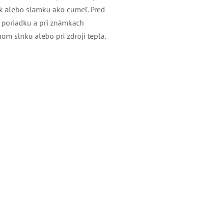
ík alebo slamku ako cumeľ. Pred
v poriadku a pri známkach
m slnku alebo pri zdroji tepla.