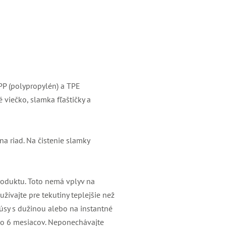
 PP (polypropylén) a TPE
 viečko, slamka fľaštičky a
 riad. Na čistenie slamky
roduktu. Toto nemá vplyv na
ívajte pre tekutiny teplejšie než
úsy s dužinou alebo na instantné
ako 6 mesiacov. Neponechávajte