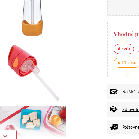
Vhodné p
dievča
od 1 roku
Najširší
Zdravot
Poštovn
)