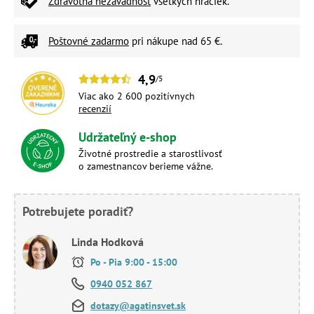
Zdravotná nezávadnosť
všetkých hračiek.
Poštovné zadarmo
pri nákupe nad 65 €.
4,9
/5
Viac ako 2 600 pozitívnych
recenzií
Udržateľný e-shop
Životné prostredie a starostlivosť
o zamestnancov berieme vážne.
Potrebujete poradiť?
Linda Hodková
Po - Pia 9:00 - 15:00
0940 052 867
dotazy@agatinsvet.sk