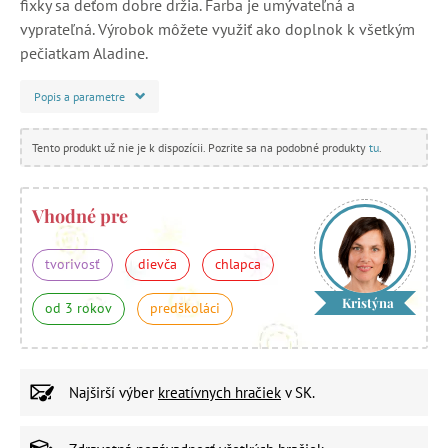
fixky sa deťom dobre držia. Farba je umývateľná a
vyprateľná. Výrobok môžete využiť ako doplnok k všetkým
pečiatkam Aladine.
Popis a parametre
Tento produkt už nie je k dispozícii. Pozrite sa na podobné produkty
tu
.
Vhodné pre
tvorivosť
dievča
chlapca
Kristýna
od 3 rokov
predškoláci
Najširší výber
kreatívnych hračiek
v SK.