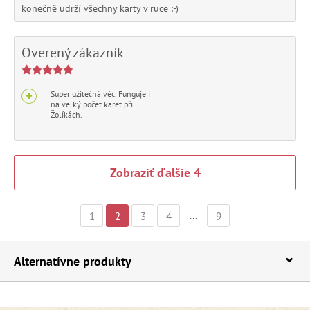
konečně udrží všechny karty v ruce :-)
Overený zákazník
Super užitečná věc. Funguje i
na velký počet karet při
Žolíkách.
...
1
2
3
4
9
Alternatívne produkty