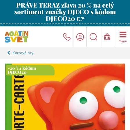
PRÁVE TERAZ zľava 20 % na celý
sortiment značky DJECO s kódom
DJECO20 👉
Menu
Kartové hry
-20 % s kódom
DJECO20