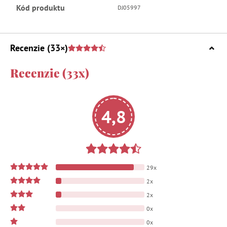
Kód produktu
DJ05997
Recenzie
(33×)
Recenzie (33x)
4,8
29x
2x
2x
0x
0x