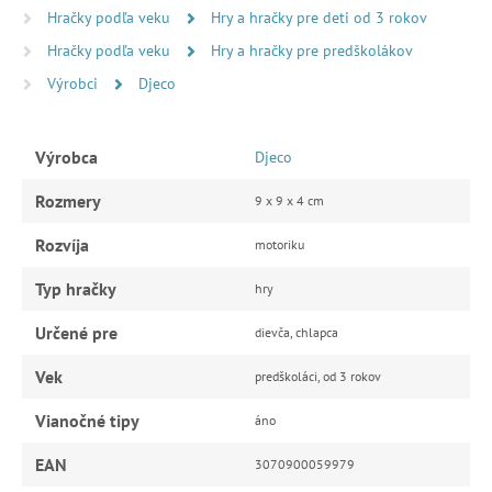
Hračky podľa veku
Hry a hračky pre deti od 3 rokov
Hračky podľa veku
Hry a hračky pre predškolákov
Výrobci
Djeco
Výrobca
Djeco
Rozmery
9 x 9 x 4 cm
Rozvíja
motoriku
Typ hračky
hry
Určené pre
dievča, chlapca
Vek
predškoláci, od 3 rokov
Vianočné tipy
áno
EAN
3070900059979