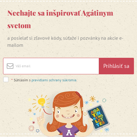
Nechajte sa inšpirovať Agátinym
svetom
a posielať si zľavové kódy, súťaže i pozvánky na akcie e-
mailom
Prihlásiť sa
*
Súhlasím s
pravidlami ochrany súkromia
.