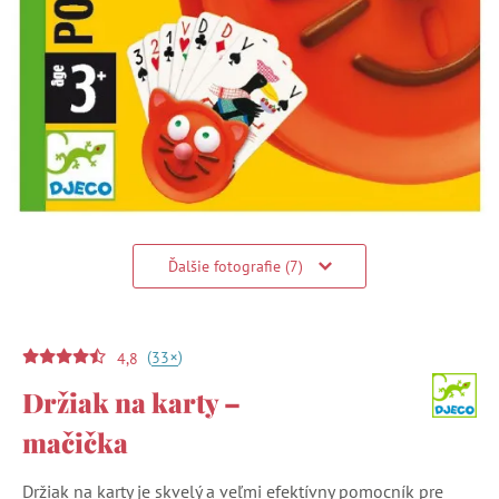
Ďalšie fotografie (7)
(
)
+
33
4,8
Držiak na karty –
mačička
Držiak na karty je skvelý a veľmi efektívny pomocník pre