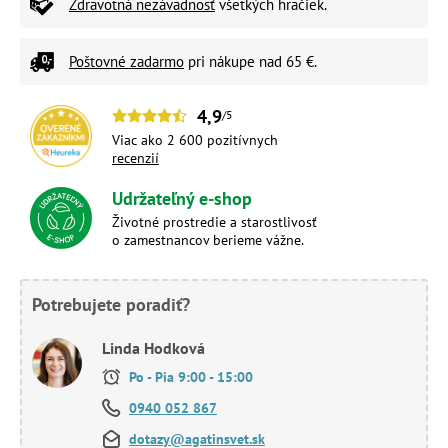
Zdravotná nezávadnosť
všetkých hračiek.
Poštovné zadarmo
pri nákupe nad 65 €.
4,9
/5
Viac ako 2 600 pozitívnych
recenzií
Udržateľný e-shop
Životné prostredie a starostlivosť
o zamestnancov berieme vážne.
Potrebujete poradiť?
Linda Hodková
Po - Pia 9:00 - 15:00
0940 052 867
dotazy@agatinsvet.sk