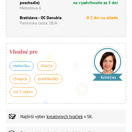
poschodie)
na vyzdvihnutie za 5 dní
Metodova 6
Bratislava - OC Danubia
O 2 dni na sklade
Panónska cesta 38/A
Vhodné pre
motoriku
dievča
Kristýna
chlapca
predškoláci
od 3 rokov
Najširší výber
kreatívnych hračiek
v SK.