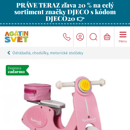
PRÁVE TERAZ zľava 20 % na celý
sortiment značky DJECO s kódom
DJECO20 👉
Menu
Odrážadlá, chodúľky, motorické stolčeky
Doprava
zadarmo