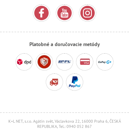
Platobné a doručovacie metódy
K+L NET, s.r.o. Agátin svět, Václavkova 22, 16000 Praha 6, ČESKÁ
REPUBLIKA, Tel.: 0940 052 867