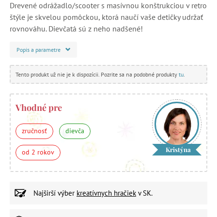
Drevené odrážadlo/scooter s masívnou konštrukciou v retro
štýle je skvelou pomôckou, ktorá naučí vaše detičky udržať
rovnováhu. Dievčatá sú z neho nadšené!
Popis a parametre
Tento produkt už nie je k dispozícii. Pozrite sa na podobné produkty
tu
.
Vhodné pre
zručnosť
dievča
Kristýna
od 2 rokov
Najširší výber
kreatívnych hračiek
v SK.