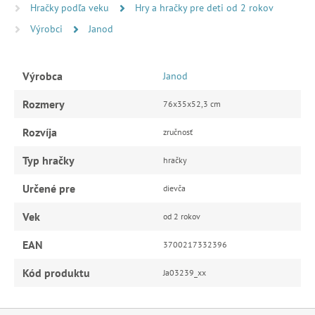
Hračky podľa veku
Hry a hračky pre deti od 2 rokov
Výrobci
Janod
Výrobca
Janod
Rozmery
76x35x52,3 cm
Rozvíja
zručnosť
Typ hračky
hračky
Určené pre
dievča
Vek
od 2 rokov
EAN
3700217332396
Kód produktu
Ja03239_xx