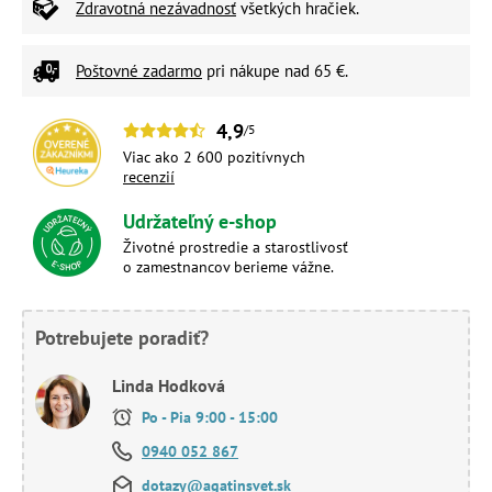
Zdravotná nezávadnosť
všetkých hračiek.
Poštovné zadarmo
pri nákupe nad 65 €.
4,9
/5
Viac ako 2 600 pozitívnych
recenzií
Udržateľný e-shop
Životné prostredie a starostlivosť
o zamestnancov berieme vážne.
Potrebujete poradiť?
Linda Hodková
Po - Pia 9:00 - 15:00
0940 052 867
dotazy@agatinsvet.sk