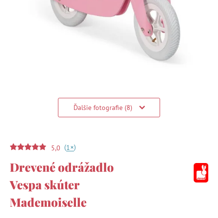
Ďalšie fotografie (8)
(
)
+
1
5,0
Drevené odrážadlo
Vespa skúter
Mademoiselle