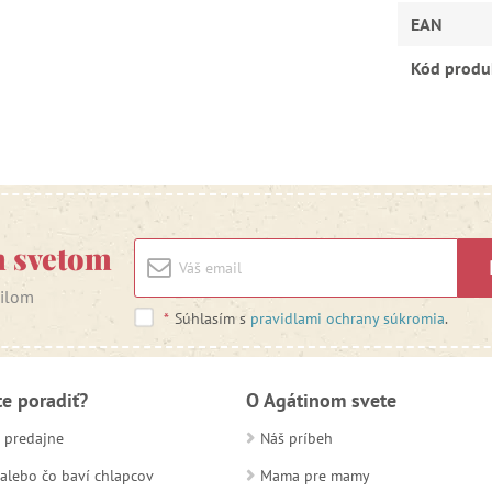
EAN
Kód produ
m svetom
ailom
*
Súhlasím s
pravidlami ochrany súkromia
.
te poradiť?
O Agátinom svete
 predajne
Náš príbeh
alebo čo baví chlapcov
Mama pre mamy