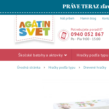
PRÁVE TERAZ zľav
Náš príbeh
Mamin blog
Kont
Potrebujete poradiť?
0940 052 867
Po - Pia 9:00 - 15:00
Školské batohy a aktovky
Hračky podľa typ
Úvodná stránka
Hračky podľa typu
Drevené hračky