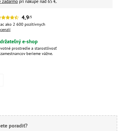
é zadarmo
pri nákupe nad 65 €.
4,9
/5
iac ako 2 600 pozitívnych
ecenzií
držateľný e-shop
ivotné prostredie a starostlivosť
 zamestnancov berieme vážne.
ete poradiť?