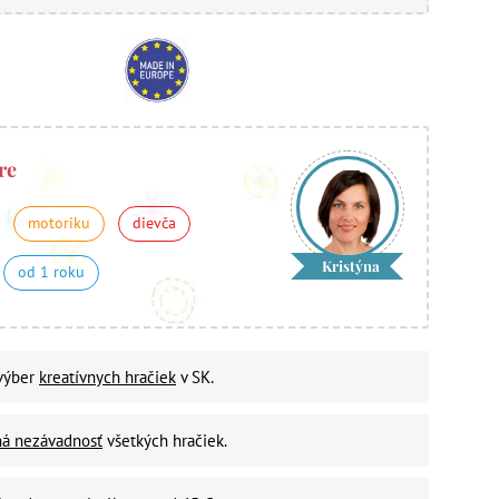
re
motoriku
dievča
Kristýna
od 1 roku
 výber
kreatívnych hračiek
v SK.
ná nezávadnosť
všetkých hračiek.