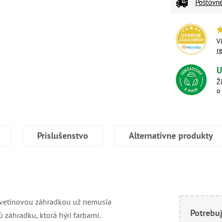
Poštovn
V
r
U
Ž
o
Príslušenstvo
Alternatívne produkty
o kvetinovou záhradkou už nemusia
Potrebuj
ú záhradku, ktorá hýri farbami.