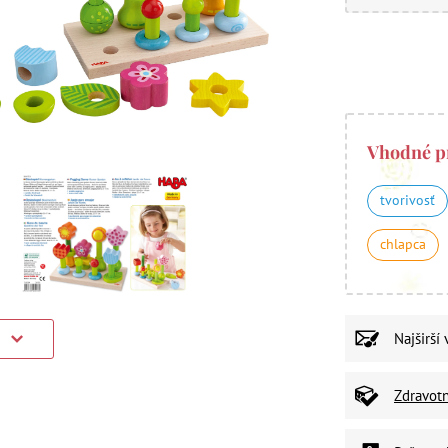
Vhodné p
tvorivosť
chlapca
Najširší
)
Zdravot