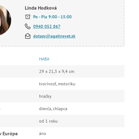
Linda Hodková
Po - Pia 9:00 - 15:00
0940 052 867
dotazy@agatinsvet.sk
HABA
29 x 21,3 x 9,4 cm
tvorivosť, motoriku
hračky
e
dievča, chlapca
od 1 roku
v Európe
áno