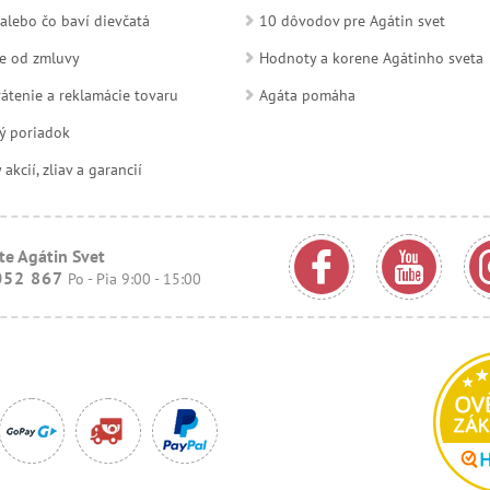
alebo čo baví dievčatá
10 dôvodov pre Agátin svet
e od zmluvy
Hodnoty a korene Agátinho sveta
átenie a reklamácie tovaru
Agáta pomáha
ý poriadok
kcií, zliav a garancií
te Agátin Svet
052 867
Po - Pia 9:00 - 15:00