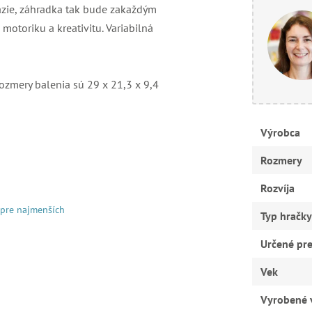
tázie, záhradka tak bude zakaždým
motoriku a kreativitu. Variabilná
ozmery balenia sú 29 x 21,3 x 9,4
Výrobca
Rozmery
Rozvíja
 pre najmenších
Typ hračky
Určené pr
Vek
Vyrobené 