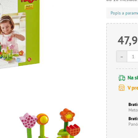
Popis a param
47,9
-
Na s
V pr
Brati
Meto
Brati
Panó