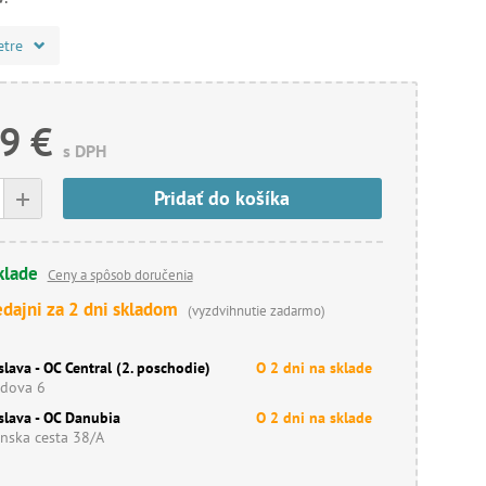
etre
9 €
s DPH
+
Pridať do košíka
klade
Ceny a spôsob doručenia
edajni za 2 dni skladom
(vyzdvihnutie zadarmo)
slava - OC Central (2. poschodie)
O 2 dni na sklade
dova 6
slava - OC Danubia
O 2 dni na sklade
nska cesta 38/A