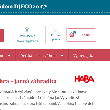
 kódom DJECO20 👉
0
Košík
Zoznam
Prihlásenie
prianí
Nová registrácia
port
Detská izba a záhrada
Výpredaj %
hra - jarná záhradka
v záhradách vykvitnú prvé kvety. Ale s touto kvetinovou
musia malí záhradníci čakať na jar. Vytvoríte si
tnú záhradku, ktorá hýri farbami. Variabilná hra pre deti
.