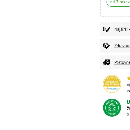
od 3 rokov
Najširší
Zdravot
Poštovn
V
r
U
Ž
o