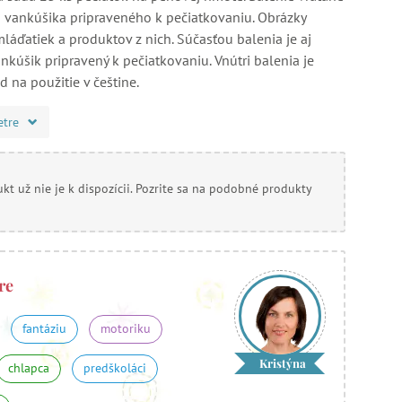
vankúšika pripraveného k pečiatkovaniu. Obrázky
 mláďatiek a produktov z nich. Súčasťou balenia je aj
kúšik pripravený k pečiatkovaniu. Vnútri balenia je
 na použitie v češtine.
etre
kt už nie je k dispozícii. Pozrite sa na podobné produkty
re
fantáziu
motoriku
Kristýna
chlapca
predškoláci