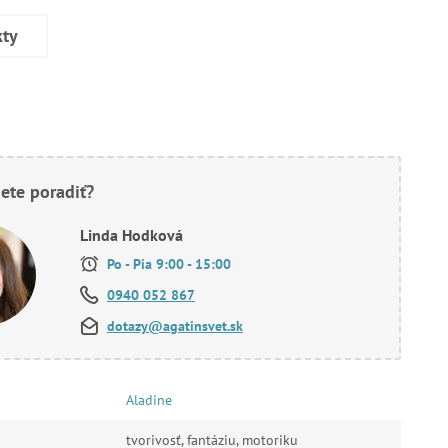
kty
ete poradiť?
Linda Hodková
Po - Pia 9:00 - 15:00
0940 052 867
dotazy@agatinsvet.sk
Aladine
tvorivosť, fantáziu, motoriku