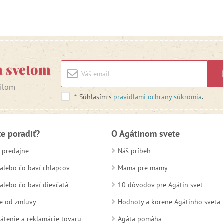
m svetom
ailom
*
Súhlasím s
pravidlami ochrany súkromia
.
te poradiť?
O Agátinom svete
 predajne
Náš príbeh
alebo čo baví chlapcov
Mama pre mamy
alebo čo baví dievčatá
10 dôvodov pre Agátin svet
e od zmluvy
Hodnoty a korene Agátinho sveta
átenie a reklamácie tovaru
Agáta pomáha