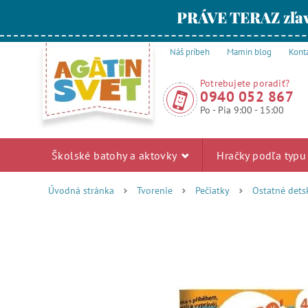
PRÁVE TERAZ zľav
Náš príbeh
Mamin blog
Kont
Potrebujete poradiť?
0940 052 867
Po - Pia 9:00 - 15:00
Školské batohy a aktovky
Hračky podľa typ
Úvodná stránka
Tvorenie
Pečiatky
Ostatné dets