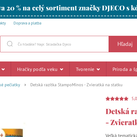
a 20 % na celý sortiment značky DJECO s
akty
Doprava a platba
Hľadaj
u
Hračky podľa veku
Tvorenie
Príroda a š
ké pečiatky
Detská razítka StampoMinos - Zvieratká na statku
5,
Detská r
- Zvierat
Veľká tematick