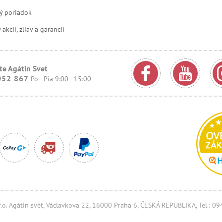
ý poriadok
kcií, zliav a garancií
te Agátin Svet
052 867
Po - Pia 9:00 - 15:00
.r.o. Agátin svět, Václavkova 22, 16000 Praha 6, ČESKÁ REPUBLIKA, Tel.: 0