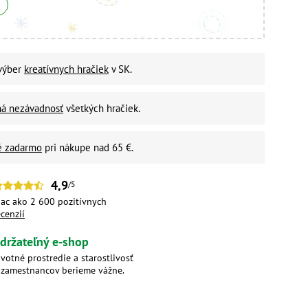
 výber
kreatívnych hračiek
v SK.
ná nezávadnosť
všetkých hračiek.
é zadarmo
pri nákupe nad 65 €.
4,9
/5
iac ako 2 600 pozitívnych
ecenzií
držateľný e-shop
ivotné prostredie a starostlivosť
 zamestnancov berieme vážne.