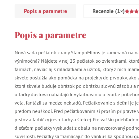
Popis a parametre
Recenzie
(1×)
Popis a parametre
Nová sada pečiatok z rady StampoMinos je zameraná na na
výnimočná? Nájdete v nej 23 pečiatok so zvieratkami, ktor
farmách, naviac aj s mláďatkami a úžitok, ktorý z nich mám
skvele poslúžia ako pomôcka na projekty do prvouky, ako 
ktorá skvele buduje obrázok po obrázku slovnú zásobu a r
otlačky doslova nabádajú k vyfarbovaniu a tvorbe príbehov.
veľa, fantázii sa medze nekladú. Pečiatkovanie s deťmi je 
predom neuškodí. Pred pečiatkovaním si prosím pripravte 
prstov a farbičky (resp. farby a štetce). Pre väčšiu priehľa
dieťaťom pečiatky vyskladať z obalu na nevzorovaný podnos
súvislostí. Pečiatky sa "namáčajú" do vankúšika spodnou 