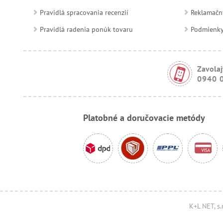
Pravidlá spracovania recenzií
Reklamačn
Pravidlá radenia ponúk tovaru
Podmienky a
Zavolaj
0940 
Platobné a doručovacie metódy
K+L NET, s