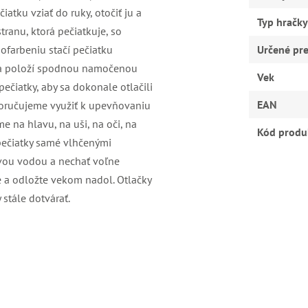
tku vziať do ruky, otočiť ju a
Typ hračky
tranu, ktorá pečiatkuje, so
 ofarbeniu stačí pečiatku
Určené pr
tka položí spodnou namočenou
Vek
pečiatky, aby sa dokonale otlačili
EAN
oporučujeme využiť k upevňovaniu
e na hlavu, na uši, na oči, na
Kód produ
 pečiatky samé vlhčenými
vou vodou a nechať voľne
e a odložte vekom nadol. Otlačky
stále dotvárať.