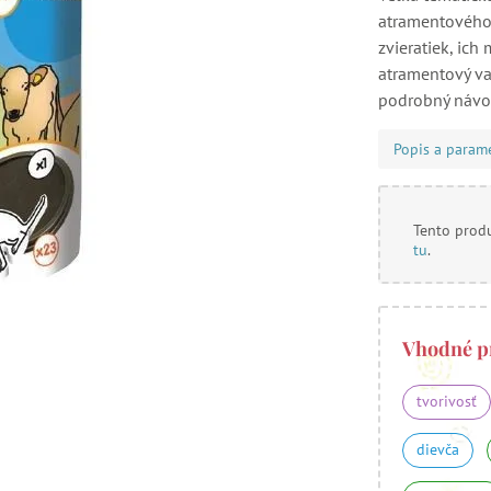
atramentového 
zvieratiek, ich
atramentový van
podrobný návod
Popis a param
Tento produ
tu
.
Vhodné p
tvorivosť
dievča