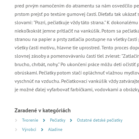
pred prvým namočením do atramentu sa nám osvedčilo pečia
prstom prejsť po textúre gumovej časti. Dieťaťu tak ukázať s
slovami: "Pozri, pečiatkuje vždy táto strana." K dokonalému
niekoľkokrát jemne pritlačiť na vankúšik. Potom sa pečia
stranou na papier a prsty zatlačia postupne na všetky časti 
všetky časti motívu, hlavne tie uprostred. Tento proces d
slovnej zásoby a pomenovávaniu častí tiel zvierat: "Zatlačím
brucho, chrbát, nohy." Po ukončení práce môžu deti očistiť
obrúskami. Pečiatky potom stačí opláchnuť vlažnou mydlo
vyschnúť na vzduchu. Pečiatkovací vankúšik vždy zatvárajt
je možné ďalej vyfarbovať farbičkami, vodovkami a obrázky 
Zaradené v kategóriách
Tvorenie
Pečiatky
Ostatné detské pečiatky
Výrobci
Aladine