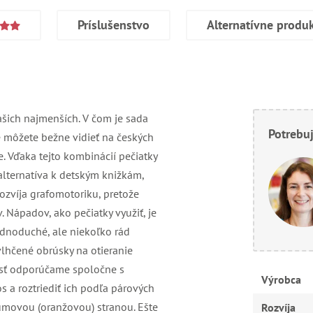
Príslušenstvo
Alternatívne produ
šich najmenších. V čom je sada
Potrebuj
é môžete bežne vidieť na českých
e. Vďaka tejto kombinácií pečiatky
alternatíva k detským knižkám,
ozvíja grafomotoriku, pretože
 Nápadov, ako pečiatky využiť, je
jednoduché, ale niekoľko rád
vlhčené obrúsky na otieranie
dnosť odporúčame spoločne s
Výrobca
 a roztriediť ich podľa párových
gumovou (oranžovou) stranou. Ešte
Rozvíja