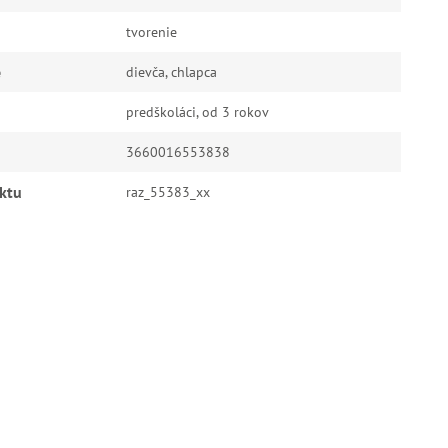
tvorenie
e
dievča, chlapca
predškoláci, od 3 rokov
3660016553838
ktu
raz_55383_xx