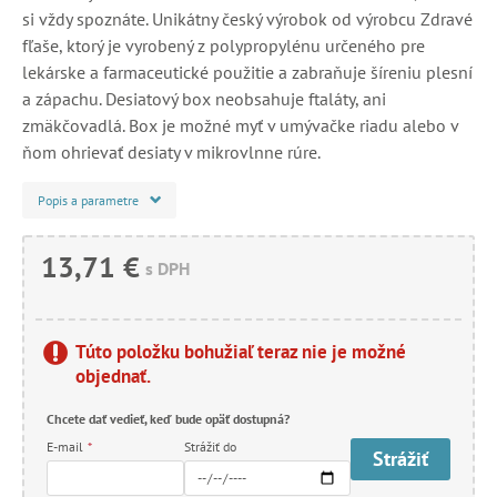
si vždy spoznáte. Unikátny český výrobok od výrobcu Zdravé
fľaše, ktorý je vyrobený z polypropylénu určeného pre
lekárske a farmaceutické použitie a zabraňuje šíreniu plesní
a zápachu. Desiatový box neobsahuje ftaláty, ani
zmäkčovadlá. Box je možné myť v umývačke riadu alebo v
ňom ohrievať desiaty v mikrovlnne rúre.
Popis a parametre
13,71 €
s DPH
Túto položku bohužiaľ teraz nie je možné
objednať.
Chcete dať vedieť, keď bude opäť dostupná?
E-mail
*
Strážiť do
Strážiť