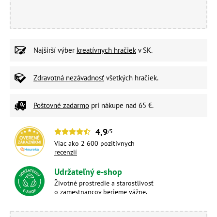
Najširší výber
kreatívnych hračiek
v SK.
Zdravotná nezávadnosť
všetkých hračiek.
Poštovné zadarmo
pri nákupe nad 65 €.
4,9
/5
Viac ako 2 600 pozitívnych
recenzií
Udržateľný e-shop
Životné prostredie a starostlivosť
o zamestnancov berieme vážne.