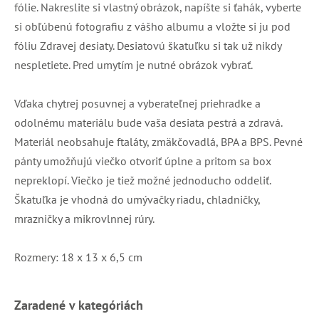
fólie. Nakreslite si vlastný obrázok, napíšte si ťahák, vyberte
si obľúbenú fotografiu z vášho albumu a vložte si ju pod
fóliu Zdravej desiaty. Desiatovú škatuľku si tak už nikdy
nespletiete. Pred umytím je nutné obrázok vybrať.
Vďaka chytrej posuvnej a vyberateľnej priehradke a
odolnému materiálu bude vaša desiata pestrá a zdravá.
Materiál neobsahuje ftaláty, zmäkčovadlá, BPA a BPS. Pevné
pánty umožňujú viečko otvoriť úplne a pritom sa box
nepreklopí. Viečko je tiež možné jednoducho oddeliť.
Škatuľka je vhodná do umývačky riadu, chladničky,
mrazničky a mikrovlnnej rúry.
Rozmery: 18 x 13 x 6,5 cm
Zaradené v kategóriách