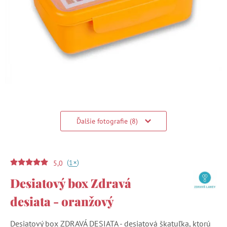
Ďalšie fotografie (8)
(
)
+
1
5,0
Desiatový box Zdravá
desiata - oranžový
Desiatový box ZDRAVÁ DESIATA - desiatová škatuľka, ktorú