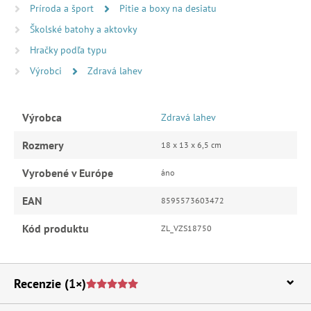
Príroda a šport
Pitie a boxy na desiatu
Školské batohy a aktovky
Hračky podľa typu
Výrobci
Zdravá lahev
Výrobca
Zdravá lahev
Rozmery
18 x 13 x 6,5 cm
Vyrobené v Európe
áno
EAN
8595573603472
Kód produktu
ZL_VZS18750
Recenzie
(1×)