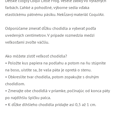
Detské clogsy Coqui Little Frog. Veselé žabky vo výrazných
farbách. Ľahké a pohodlné, výborne sedia vďaka
elastickému pätnému pásiku. Nekĺzavý materiál CoquiAir.
Odporúčame zmerať dĺžku chodidla a vyberať podľa
uvedených centimetrov. V prípade rozmedzia medzi
veľkosťami zvoľte väčšiu.
Ako môžete zistiť veľkosť chodidla?
• Položte kus papiera na podlahu a potom na ňu stúpnite
na boso, uistite sa, že vaša päta je opretá o stenu.
• Obkreslite tvar chodidla, potom zopakujte s druhým
chodidlom.
• Zmerajte obe chodidlá v priamke, počínajúc od konca päty
po najdlhšiu špičku palca.
• K dĺžke dlhšieho chodidla pridajte asi 0,5 až 1 cm.