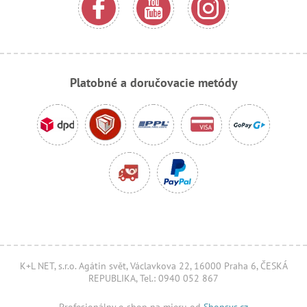
Platobné a doručovacie metódy
K+L NET, s.r.o. Agátin svět, Václavkova 22, 16000 Praha 6, ČESKÁ
REPUBLIKA, Tel.: 0940 052 867
Profesionálny e-shop na mieru od
Shopsys.cz