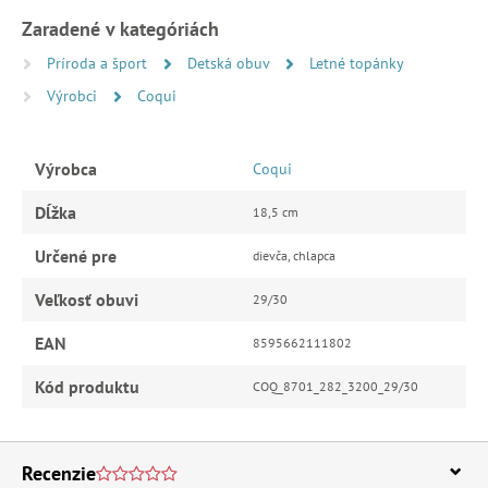
Zaradené v kategóriách
Príroda a šport
Detská obuv
Letné topánky
Výrobci
Coqui
Výrobca
Coqui
Dĺžka
18,5 cm
Určené pre
dievča, chlapca
Veľkosť obuvi
29/30
EAN
8595662111802
Kód produktu
COQ_8701_282_3200_29/30
Recenzie