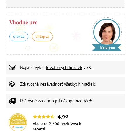
Vhodné pre
dievča
chlapca
Kristýna
Najširší výber
kreatívnych hračiek
v SK.
Zdravotná nezávadnosť
všetkých hračiek.
Poštovné zadarmo
pri nákupe nad 65 €.
4,9
/5
Viac ako 2 600 pozitívnych
recenzií