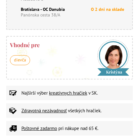
Bratislava - OC Danubia
O 2 dni na sklade
Panónska cesta 38/A
Vhodné pre
dievča
Kristýna
Najširší výber
kreatívnych hračiek
v SK.
Zdravotná nezávadnosť
všetkých hračiek.
Poštovné zadarmo
pri nákupe nad 65 €.