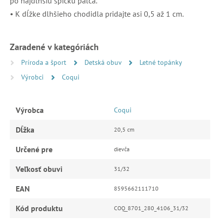
po najdlhšiu špičku palca.
• K dĺžke dlhšieho chodidla pridajte asi 0,5 až 1 cm.
Zaradené v kategóriách
Príroda a šport
Detská obuv
Letné topánky
Výrobci
Coqui
Výrobca
Coqui
Dĺžka
20,5 cm
Určené pre
dievča
Veľkosť obuvi
31/32
EAN
8595662111710
Kód produktu
COQ_8701_280_4106_31/32