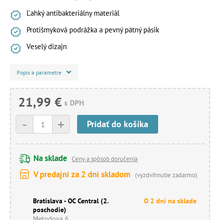
Ľahký antibakteriálny materiál
Protišmyková podrážka a pevný pätný pásik
Veselý dizajn
Popis a parametre
21,99 €
s DPH
-
+
Pridať do košíka
Na sklade
Ceny a spôsob doručenia
V predajni za 2 dni skladom
(vyzdvihnutie zadarmo)
Bratislava - OC Central (2.
O 2 dni na sklade
poschodie)
Metodova 6