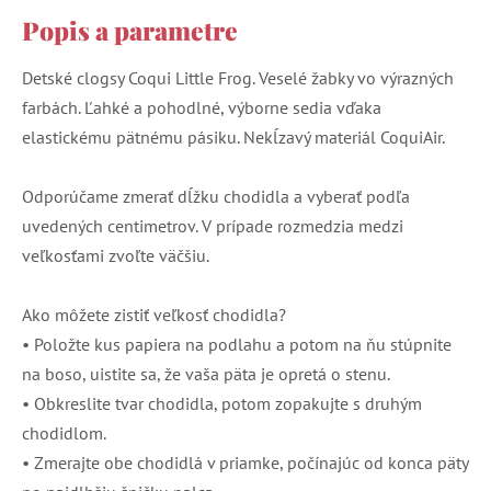
Popis a parametre
Detské clogsy Coqui Little Frog. Veselé žabky vo výrazných
farbách. Ľahké a pohodlné, výborne sedia vďaka
elastickému pätnému pásiku. Nekĺzavý materiál CoquiAir.
Odporúčame zmerať dĺžku chodidla a vyberať podľa
uvedených centimetrov. V prípade rozmedzia medzi
veľkosťami zvoľte väčšiu.
Ako môžete zistiť veľkosť chodidla?
• Položte kus papiera na podlahu a potom na ňu stúpnite
na boso, uistite sa, že vaša päta je opretá o stenu.
• Obkreslite tvar chodidla, potom zopakujte s druhým
chodidlom.
• Zmerajte obe chodidlá v priamke, počínajúc od konca päty