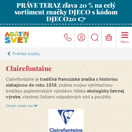
PRÁVE TERAZ zľava 20 % na celý
sortiment značky DJECO s kódom
DJECO20 👉
Menu
Prehľad značky
Clairefontaine
Clairefontaine je
tradičná francúzska značka s históriou
siahajúcou do roku 1858
, známa svojou výnimočnou
kvalitou papierenských výrobkov. Vďaka
ekologicky šetrnej
výrobe
, vlastnej čistiarni odpadových vôd a použitiu
certifikovaných materiálov (PEFC, FSC)
kladie dôraz na
Chcem vedieť viac
udržateľnosť a ochranu životného prostredia
. Ponúka
produkty z recyklovaného papiera aj inovatívne rady, ktoré
spájajú vysokú kvalitu s ohľadom na prírodu.