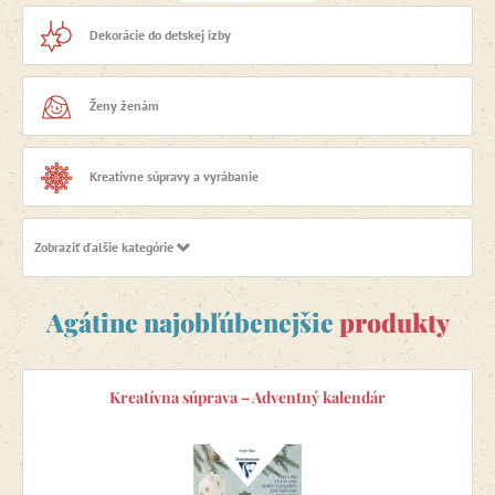
Dekorácie do detskej izby
Ženy ženám
Kreatívne súpravy a vyrábanie
Zobraziť ďalšie kategórie
Skladačky z papiera
Agátine najobľúbenejšie
produkty
Výpredaj -30 %
Kreatívna súprava – Adventný kalendár