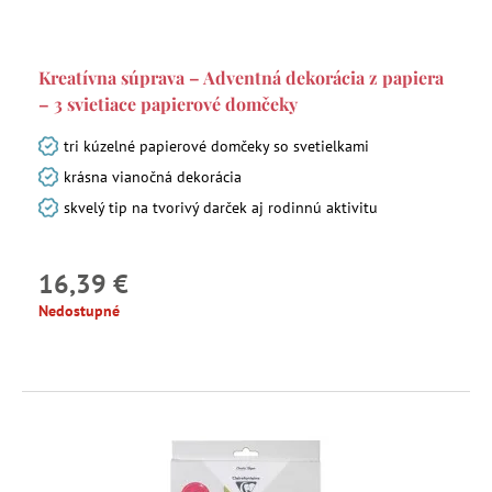
Kreatívna súprava – Adventná dekorácia z papiera
– 3 svietiace papierové domčeky
tri kúzelné papierové domčeky so svetielkami
krásna vianočná dekorácia
skvelý tip na tvorivý darček aj rodinnú aktivitu
16,39 €
Nedostupné