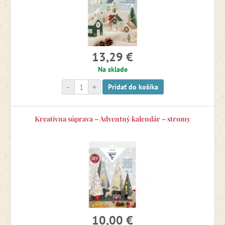
13,29 €
Na sklade
-
+
Pridať do košíka
Kreatívna súprava – Adventný kalendár – stromy
10,00 €