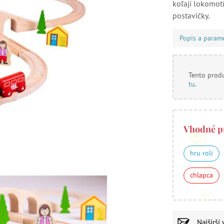
koľají lokomot
postavičky.
Popis a param
Tento produ
tu
.
Vhodné p
hru rolí
chlapca
Najširší