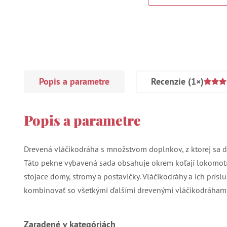
Popis a parametre
Recenzie
(1×)
Popis a parametre
Drevená vláčikodráha s množstvom doplnkov, z ktorej sa dá
Táto pekne vybavená sada obsahuje okrem koľají lokomotí
stojace domy, stromy a postavičky. Vláčikodráhy a ich prísl
kombinovať so všetkými ďalšími drevenými vláčikodráhami
Zaradené v kategóriách