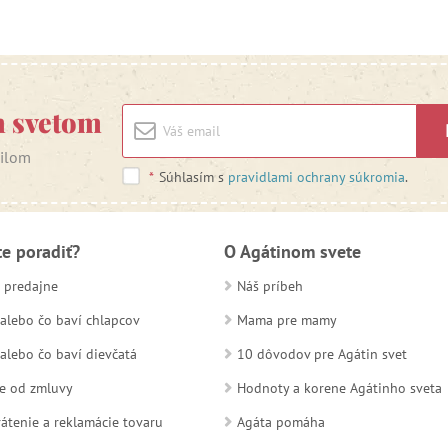
m svetom
ailom
*
Súhlasím s
pravidlami ochrany súkromia
.
te poradiť?
O Agátinom svete
 predajne
Náš príbeh
alebo čo baví chlapcov
Mama pre mamy
alebo čo baví dievčatá
10 dôvodov pre Agátin svet
e od zmluvy
Hodnoty a korene Agátinho sveta
átenie a reklamácie tovaru
Agáta pomáha