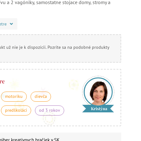
ívu a 2 vagóniky, samostatne stojace domy, stromy a
etre
kt už nie je k dispozícii. Pozrite sa na podobné produkty
re
motoriku
dievča
Kristýna
predškoláci
od 3 rokov
 výber
kreatívnych hračiek
v SK.