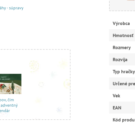
áhy - súpravy
Výrobca
Hmotnosť
Rozmery
Rozvíja
Typ hračky
Určené pr
Vek
pov, čím
ť adventný
EAN
lendár
Kód produ