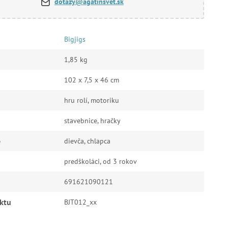
dotazy@agatinsvet.sk
Bigjigs
1,85 kg
102 x 7,5 x 46 cm
hru rolí, motoriku
stavebnice, hračky
e
dievča, chlapca
predškoláci, od 3 rokov
691621090121
ktu
BJT012_xx