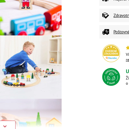
Zdravot
Poštovn
V
r
U
Ž
o
)