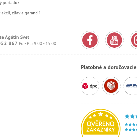
ý poriadok
kcií, zliav a garancií
te Agátin Svet
052 867
Po - Pia 9:00 - 15:00
Platobné a doručovaci