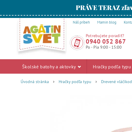
PRÁVE TERAZ zľav
Náš príbeh
Mamin blog
Kont
Potrebujete poradiť?
0940 052 867
Po - Pia 9:00 - 15:00
Školské batohy a aktovky
Hračky podľa typ
Úvodná stránka
Hračky podľa typu
Drevené vláčiko