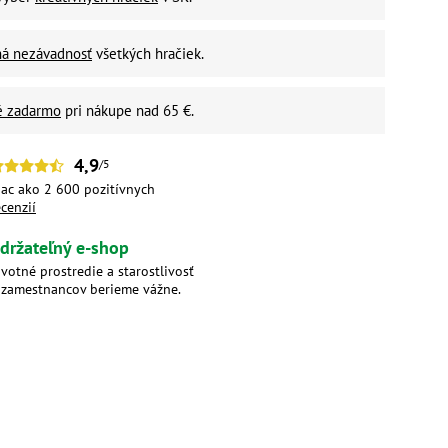
ná nezávadnosť
všetkých hračiek.
é zadarmo
pri nákupe nad 65 €.
4,9
/5
iac ako 2 600 pozitívnych
ecenzií
držateľný e-shop
ivotné prostredie a starostlivosť
 zamestnancov berieme vážne.