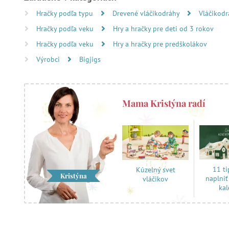
Hračky podľa typu
Drevené vláčikodráhy
Vláčikodr
Hračky podľa veku
Hry a hračky pre deti od 3 rokov
Hračky podľa veku
Hry a hračky pre predškolákov
Výrobci
Bigjigs
Mama Kristýna radí
11 ti
Kúzelný svet
Kristýna
naplni
vláčikov
ka