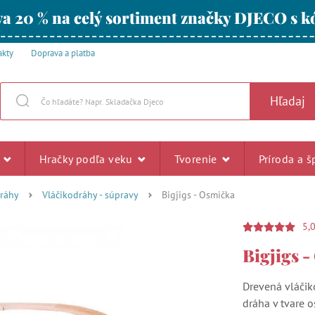
a 20 % na celý sortiment značky DJECO s
akty
Doprava a platba
Hľadaj
u
Hračky podľa veku
Tvorenie
Príroda a š
dráhy
Vláčikodráhy - súpravy
Bigjigs - Osmička
5,
Bigjigs 
Drevená vláčik
dráha v tvare 