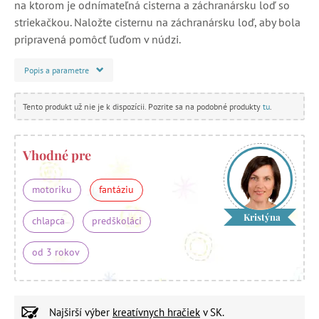
na ktorom je odnímateľná cisterna a záchranársku loď so
striekačkou. Naložte cisternu na záchranársku loď, aby bola
pripravená pomôcť ľuďom v núdzi.
Popis a parametre
Tento produkt už nie je k dispozícii. Pozrite sa na podobné produkty
tu
.
Vhodné pre
motoriku
fantáziu
Kristýna
chlapca
predškoláci
od 3 rokov
Najširší výber
kreatívnych hračiek
v SK.