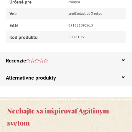
Určené pre
chlapca
Vek
predškoláci, od 3 rokov
EAN
691621092613
Kód produktu
BJT261_xx
Recenzie
Alternatívne produkty
Nechajte sa inšpirovať Agátinym
svetom