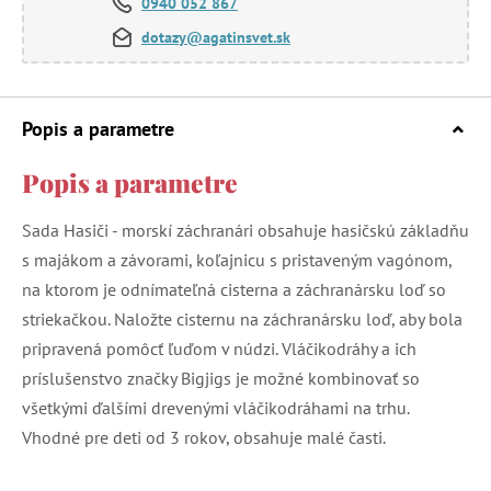
0940 052 867
dotazy@agatinsvet.sk
Popis a parametre
Popis a parametre
Sada Hasiči - morskí záchranári obsahuje hasičskú základňu
s majákom a závorami, koľajnicu s pristaveným vagónom,
na ktorom je odnímateľná cisterna a záchranársku loď so
striekačkou. Naložte cisternu na záchranársku loď, aby bola
pripravená pomôcť ľuďom v núdzi. Vláčikodráhy a ich
príslušenstvo značky Bigjigs je možné kombinovať so
všetkými ďalšími drevenými vláčikodráhami na trhu.
Vhodné pre deti od 3 rokov, obsahuje malé časti.