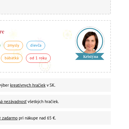
re
zmysly
dievča
Kristýna
bábätká
od 1 roku
 výber
kreatívnych hračiek
v SK.
ná nezávadnosť
všetkých hračiek.
é zadarmo
pri nákupe nad 65 €.