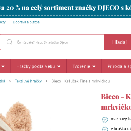
a 20 % na celý sortiment značky DJECO s
akty
Doprava a platba
Hľadaj
u
Hračky podľa veku
Tvorenie
Príroda a š
tká
Textilné hračky
Bieco - Králiček Fine s mrkvičkou
Bieco - K
mrkvičk
maznavý ka
v brušku u