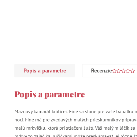
Popis a parametre
Recenzie
Popis a parametre
Maznavý kamarát králiček Fine sa stane pre vaše bábätko 
noci. Fine má pre zvedavých malých prieskumníkov priprav
malú mrkvičku, ktorá pri stlačení šuští. Váš malý miláčik s
mrkvy zo zajačika, ručičkami môže preskúmavať jej rôzne štr