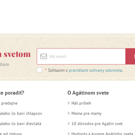
m svetom
ailom
*
Súhlasím s
pravidlami ochrany súkromia
.
te poradiť?
O Agátinom svete
 predajne
Náš príbeh
alebo čo baví chlapcov
Mama pre mamy
alebo čo baví dievčatá
10 dôvodov pre Agátin svet
e od zmluvy
Hodnoty a korene Agátinho sveta