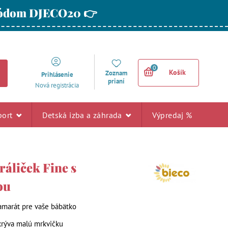
 kódom DJECO20 👉
0
Košík
Zoznam
Prihlásenie
prianí
Nová registrácia
port
Detská izba a záhrada
Výpredaj %
ráliček Fine s
ou
marát pre vaše bábätko
krýva malú mrkvičku