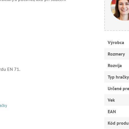
Výrobca
Rozmery
Rozvíja
rdu EN 71.
Typ hračky
Určené pr
Vek
račky
EAN
Kód produ