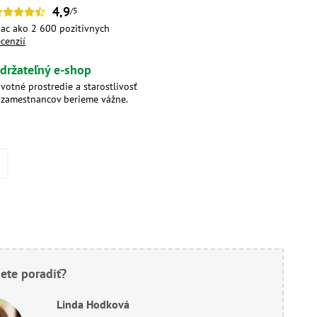
4,9
/5
iac ako 2 600 pozitívnych
ecenzií
držateľný e-shop
ivotné prostredie a starostlivosť
 zamestnancov berieme vážne.
ete poradiť?
Linda Hodková