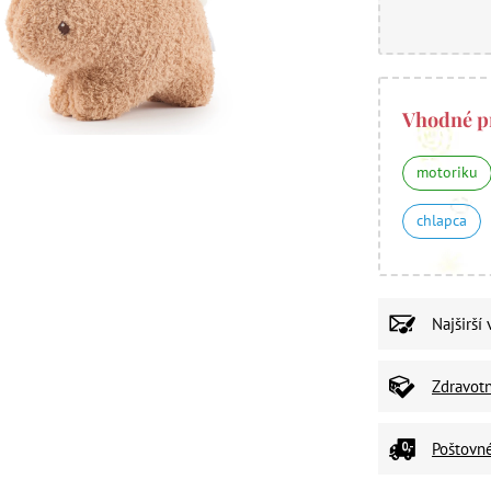
Vhodné p
motoriku
chlapca
Najširší
Zdravot
Poštovn