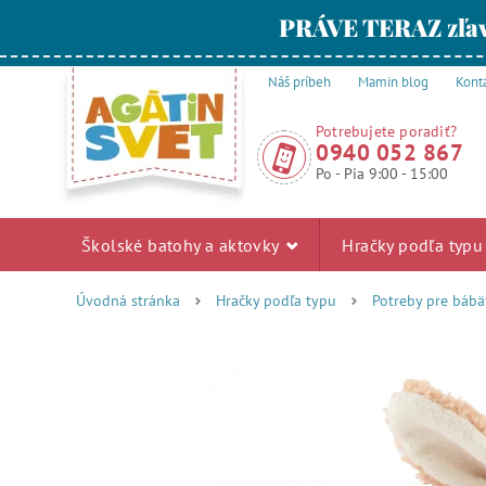
PRÁVE TERAZ zľav
Náš príbeh
Mamin blog
Kont
Potrebujete poradiť?
0940 052 867
Po - Pia 9:00 - 15:00
Školské batohy a aktovky
Hračky podľa typ
Úvodná stránka
Hračky podľa typu
Potreby pre bábä