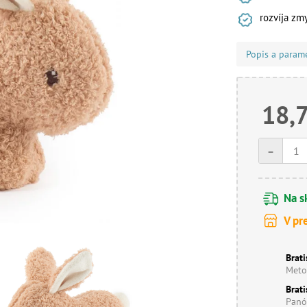
rozvíja zm
Popis a param
18,
-
Na s
V pr
Brati
Meto
Brati
Panó