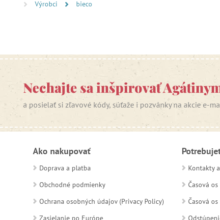
Výrobci
bieco
Nechajte sa inšpirovať Agátiny
a posielať si zľavové kódy, súťaže i pozvánky na akcie e-m
Ako nakupovať
Potrebuje
Doprava a platba
Kontakty a
Obchodné podmienky
Časová os 
Ochrana osobných údajov (Privacy Policy)
Časová os 
Zasielanie po Európe
Odstúpeni