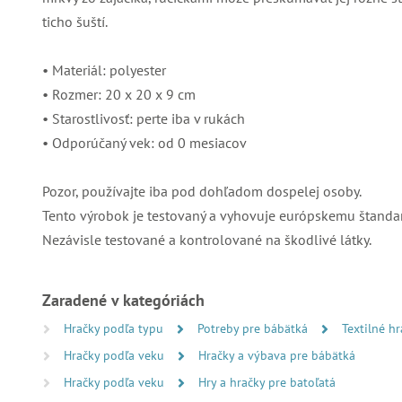
ticho šuští.
• Materiál: polyester
• Rozmer: 20 x 20 x 9 cm
• Starostlivosť: perte iba v rukách
• Odporúčaný vek: od 0 mesiacov
Pozor, používajte iba pod dohľadom dospelej osoby.
Tento výrobok je testovaný a vyhovuje európskemu štanda
Nezávisle testované a kontrolované na škodlivé látky.
Zaradené v kategóriách
Hračky podľa typu
Potreby pre bábätká
Textilné h
Hračky podľa veku
Hračky a výbava pre bábätká
Hračky podľa veku
Hry a hračky pre batoľatá