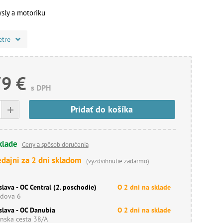
ysly a motoriku
etre
79 €
s DPH
+
Pridať do košíka
klade
Ceny a spôsob doručenia
edajni za 2 dni skladom
(vyzdvihnutie zadarmo)
slava - OC Central (2. poschodie)
O 2 dni na sklade
dova 6
slava - OC Danubia
O 2 dni na sklade
nska cesta 38/A