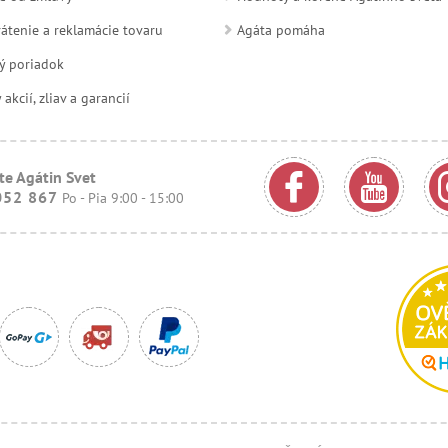
átenie a reklamácie tovaru
Agáta pomáha
ý poriadok
kcií, zliav a garancií
te Agátin Svet
052 867
Po - Pia 9:00 - 15:00