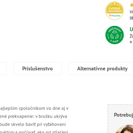
V
r
U
Ž
o
Príslušenstvo
Alternatívne produkty
najlepším spoločníkom vo dne aj v
Potrebuj
ené prekvapenie: v brušku ukrýva
a bude skvelo baviť pri vyťahovaní
uktúry a počúvať, ako pri stlačení