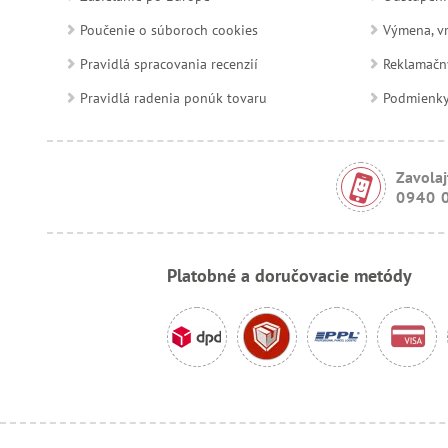
Poučenie o súboroch cookies
Výmena, vr
Pravidlá spracovania recenzií
Reklamačn
Pravidlá radenia ponúk tovaru
Podmienky a
Zavolaj
0940 
Platobné a doručovacie metódy