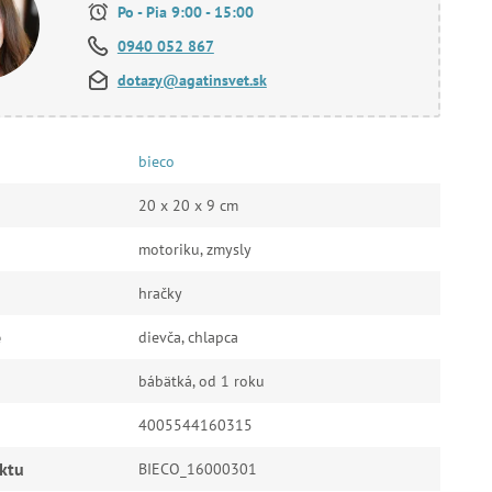
Po - Pia 9:00 - 15:00
0940 052 867
dotazy@agatinsvet.sk
bieco
20 x 20 x 9 cm
motoriku, zmysly
hračky
e
dievča, chlapca
bábätká, od 1 roku
4005544160315
ktu
BIECO_16000301